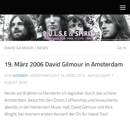
Unter dem Inhalt
DAVID GILMOUR
/
NEWS
9
19. März 2006 David Gilmour in Amsterdam
VON
WERNER
· VERÖFFENTLICHT
19. MÄRZ 2014
· AKTUALISIERT
7.
AUGUST 2018
Heute vor 8 Jahren schlenderte ich tagsüber durch das schöne
Amsterdam, besuchte den Doors Coffeeshop und bewunderte
abends, in der Heinecken Music Hall, David Gilmour und Rick
Wright, bei meinem ersten Konzert der On An Island Tour!