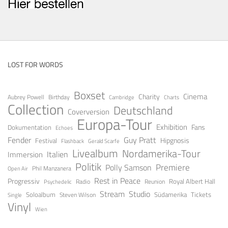
LOST FOR WORDS
Boxset
Cinema
Charity
Aubrey Powell
Birthday
Cambridge
Charts
Collection
Deutschland
Coverversion
Europa-Tour
Exhibition
Fans
Dokumentation
Echoes
Fender
Guy Pratt
Festival
Hipgnosis
Gerald Scarfe
Flashback
Livealbum
Nordamerika-Tour
Italien
Immersion
Politik
Premiere
Polly Samson
Open Air
Phil Manzanera
Rest in Peace
Progressiv
Royal Albert Hall
Radio
Reunion
Psychedelic
Stream
Studio
Soloalbum
Tickets
Südamerika
Steven Wilson
Single
Vinyl
Wien