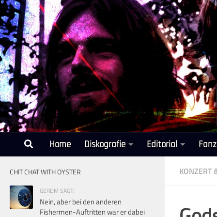
Unter dem Inhalt
Home
Diskografie
Editorial
Fanz
KONZERT 
CHIT CHAT WITH OYSTER
GERDM SAGT:
Nein, aber bei den anderen
Gods
Fishermen-Auftritten war er dabei