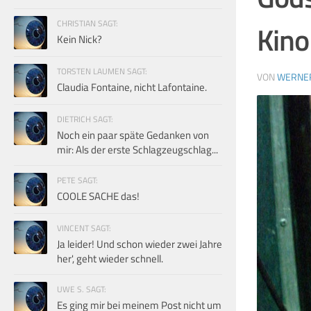
CHRISTIAN SAGT:
Kino
Kein Nick?
TORSTEN LAUMEN SAGT:
VON
WERNE
Claudia Fontaine, nicht Lafontaine.
DIETRICH SAGT:
Noch ein paar späte Gedanken von
mir: Als der erste Schlagzeugschlag...
PETE SAGT:
COOLE SACHE das!
VINCENT SAGT:
Ja leider! Und schon wieder zwei Jahre
her', geht wieder schnell.
UWE S. SAGT:
Es ging mir bei meinem Post nicht um