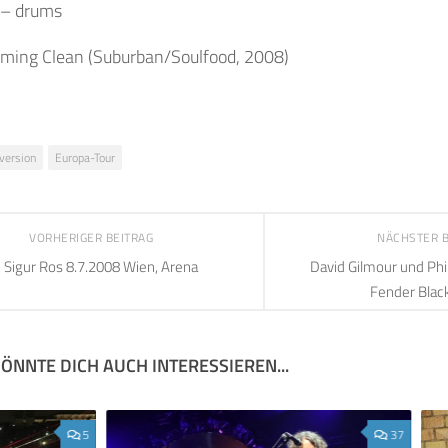
a – drums
ming Clean (Suburban/Soulfood, 2008)
version
Europa-Tour
VORHERIGER BEITRAG
NÄCHSTER 
Sigur Ros 8.7.2008 Wien, Arena
David Gilmour und Phil
Fender Black
ÖNNTE DICH AUCH INTERESSIEREN...
5
37