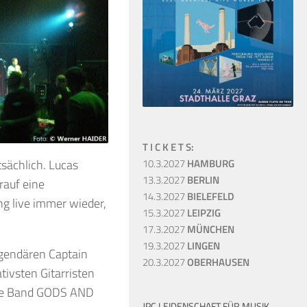
T I C K E T S:
tsächlich. Lucas
10.3.2027
HAMBURG
13.3.2027
BERLIN
rauf eine
14.3.2027
BIELEFELD
ng live immer wieder,
15.3.2027
LEIPZIG
17.3.2027
MÜNCHEN
19.3.2027
LINGEN
legendären Captain
20.3.2027
OBERHAUSEN
tivsten Gitarristen
eine Band GODS AND
JPC LEIDENSCHAFT FÜR MUSIK