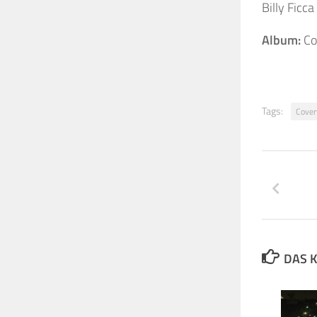
Billy Ficc
Album:
Co
Tags:
Cover
DAS K