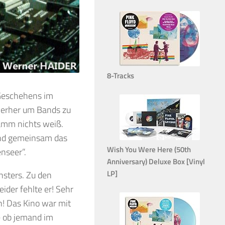
8-Tracks
 Geschehens im
ierher um Bands zu
amm nichts weiß.
 und gemeinsam das
Wish You Were Here (50th
nseer”.
Anniversary) Deluxe Box [Vinyl
LP]
sters. Zu den
ider fehlte er! Sehr
! Das Kino war mit
e ob jemand im