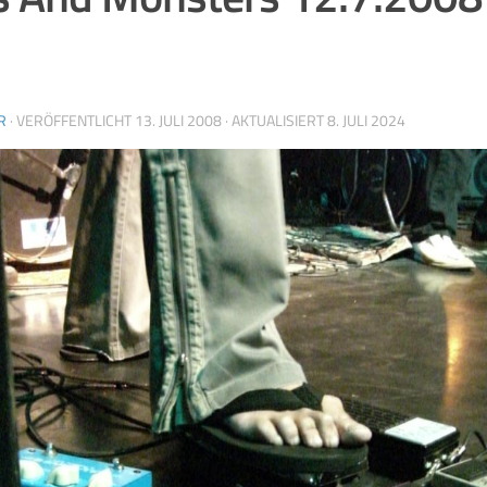
R
· VERÖFFENTLICHT
13. JULI 2008
· AKTUALISIERT
8. JULI 2024