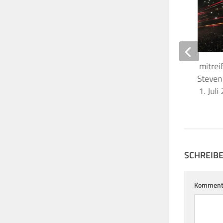
David Gilmour gab ein mitre
Konzert vor Fans und Steven
der Arena di Verona, 11. Juli
11. JULI 2026
SCHREIB
Komment