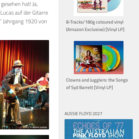
 gesehen hat! Ja,
Lucas auf der Gitarre
” Jahrgang 1920 von
8-Tracks/180g coloured vinyl
(Amazon Exclusive) [Vinyl LP]
Clowns and Jugglers: the Songs
of Syd Barrett [Vinyl LP]
AUSSIE FLOYD 2027