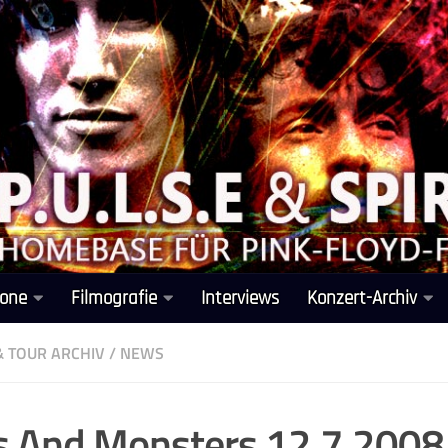
one
Filmografie
Interviews
Konzert-Archiv
& TOUR ARCHIV
/
NEWS
 And Monsters 12.7.2008