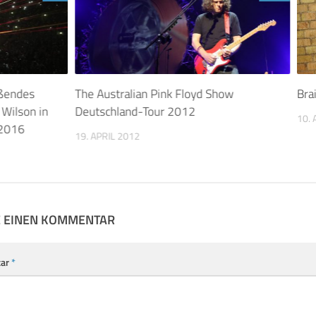
ißendes
The Australian Pink Floyd Show
Bra
 Wilson in
Deutschland-Tour 2012
10. 
 2016
19. APRIL 2012
E EINEN KOMMENTAR
ar
*