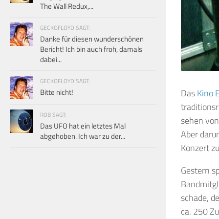
The Wall Redux,...
GECKOFLOYD SAGT:
Danke für diesen wunderschönen
Bericht! Ich bin auch froh, damals
dabei...
GECKOFLOYD SAGT:
Bitte nicht!
Das
Kino 
tradition
ROB SAGT:
sehen von
Das UFO hat ein letztes Mal
Aber daru
abgehoben. Ich war zu der...
Konzert z
Gestern sp
Bandmitgli
schade, d
ca. 250 Z