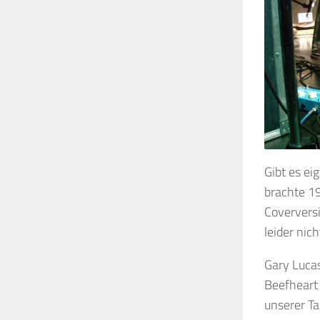
Gibt es ei
brachte 1
Coverversi
leider nic
Gary Lucas
Beefheart 
unserer T