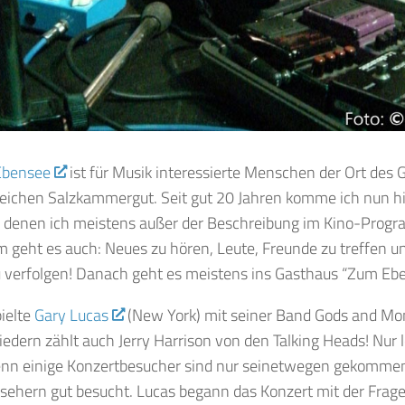
Ebensee
ist für Musik interessierte Menschen der Ort des
sreichen Salzkammergut. Seit gut 20 Jahren komme ich nun h
 denen ich meistens außer der Beschreibung im Kino-Progr
m geht es auch: Neues zu hören, Leute, Freunde zu treffen
u verfolgen! Danach geht es meistens ins Gasthaus “Zum Ebe
ielte
Gary Lucas
(New York) mit seiner Band Gods and Mon
edern zählt auch Jerry Harrison von den Talking Heads! Nur le
enn einige Konzertbesucher sind nur seinetwegen gekommen
usehern gut besucht. Lucas begann das Konzert mit der Frag