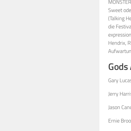
MONSTERS 
Sweet oder
(Talking H
die Festi
expression
Hendrix, R
Aufwartun
Gods 
Gary Lucas
Jerry Harr
Jason Cand
Ernie Broo