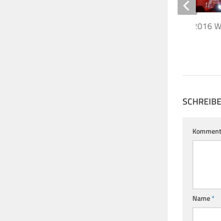
Massive Attack 20.2.2016 W
Gasometer
22. FEBRUAR 2016
SCHREIB
Komment
Name
*