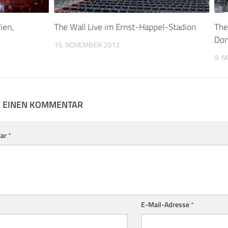
ien,
The Wall Live im Ernst-Happel-Stadion
The
Don
15. NOVEMBER 2012
9. 
E EINEN KOMMENTAR
ar
*
E-Mail-Adresse
*