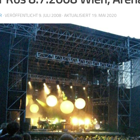
R
· VERÖFFENTLICHT
9. JULI 2008
· AKTUALISIERT
19. MAI 2020