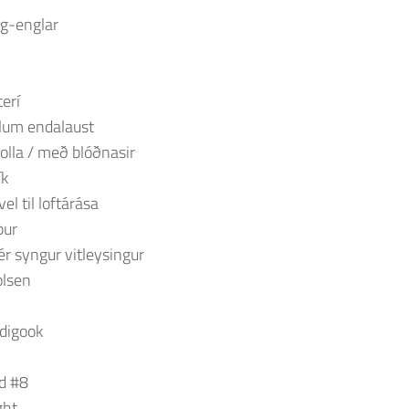
-g-englar
terí
ilum endalaust
olla / með blóðnasir
ík
vel til loftárása
pur
ér syngur vitleysingur
olsen
edigook
ed #8
ght