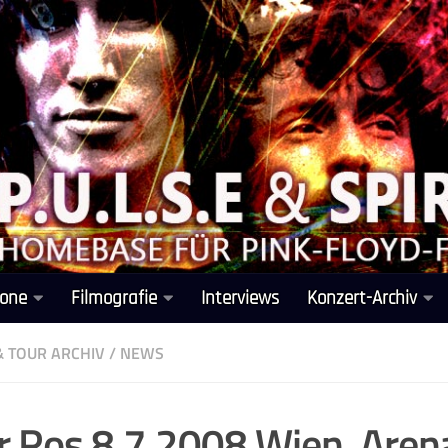
one
Filmografie
Interviews
Konzert-Archiv
& TOUR ARCHIV
/
NEWS
r Ros 8.7.2008 Wien, Aren