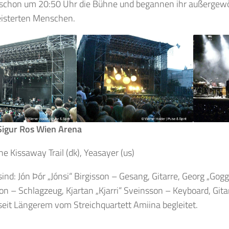
s schon um 20:50 Uhr die Bühne und begannen ihr außergewö
isterten Menschen.
Sigur Ros Wien Arena
he Kissaway Trail (dk), Yeasayer (us)
sind: Jón Þór „Jónsi“ Birgisson – Gesang, Gitarre, Georg „Gogg
on – Schlagzeug, Kjartan „Kjarri“ Sveinsson – Keyboard, Gita
seit Längerem vom Streichquartett Amiina begleitet.