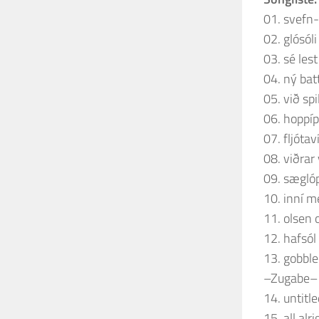
01. svefn
02. glósóli
03. sé lest
04. ný bat
05. við sp
06. hoppíp
07. fljótav
08. viðrar 
09. sægló
10. inní m
11. olsen 
12. hafsól
13. gobbl
–Zugabe–
14. untitl
15. all alri