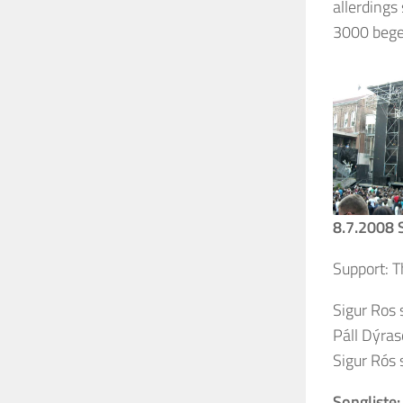
allerding
3000 bege
8.7.2008 
Support: T
Sigur Ros 
Páll Dýras
Sigur Rós 
Songliste: