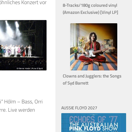
hnliches Konzert vor
8-Tracks/180g coloured vinyl
(Amazon Exclusive) [Vinyl LP]
Clowns and Jugglers: the Songs
of Syd Barrett
i“ Hólm – Bass, Orri
AUSSIE FLOYD 2027
rre. Live werden