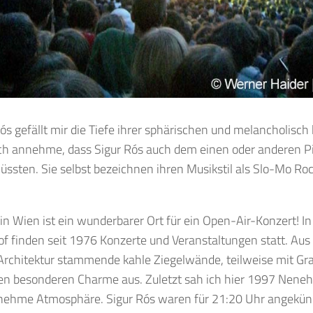
ós gefällt mir die Tiefe ihrer sphärischen und melancholisch
ch annehme, dass Sigur Rós auch dem einen oder anderen Pi
üssten. Sie selbst bezeichnen ihren Musikstil als Slo-Mo R
in Wien ist ein wunderbarer Ort für ein Open-Air-Konzert! 
f finden seit 1976 Konzerte und Veranstaltungen statt. Aus
Architektur stammende kahle Ziegelwände, teilweise mit Graf
n besonderen Charme aus. Zuletzt sah ich hier 1997 Neneh 
nehme Atmosphäre. Sigur Rós waren für 21:20 Uhr angekünd