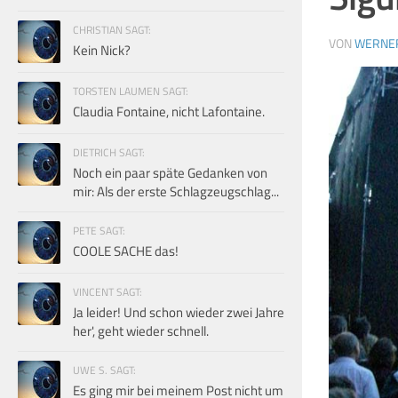
CHRISTIAN SAGT:
VON
WERNE
Kein Nick?
TORSTEN LAUMEN SAGT:
Claudia Fontaine, nicht Lafontaine.
DIETRICH SAGT:
Noch ein paar späte Gedanken von
mir: Als der erste Schlagzeugschlag...
PETE SAGT:
COOLE SACHE das!
VINCENT SAGT:
Ja leider! Und schon wieder zwei Jahre
her', geht wieder schnell.
UWE S. SAGT:
Es ging mir bei meinem Post nicht um