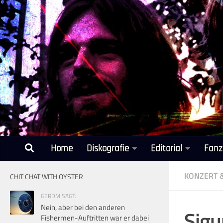
Unter dem Inhalt
Home
Diskografie
Editorial
Fanz
KONZERT 
CHIT CHAT WITH OYSTER
GERDM SAGT:
Nein, aber bei den anderen
Sigu
Fishermen-Auftritten war er dabei