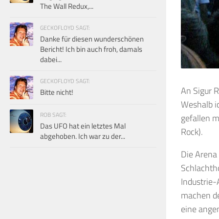
The Wall Redux,...
GECKOFLOYD SAGT:
Danke für diesen wunderschönen
Bericht! Ich bin auch froh, damals
dabei...
GECKOFLOYD SAGT:
An Sigur R
Bitte nicht!
Weshalb i
ROB SAGT:
gefallen m
Das UFO hat ein letztes Mal
Rock).
abgehoben. Ich war zu der...
Die Arena 
Schlachtho
Industrie-
machen de
eine ange