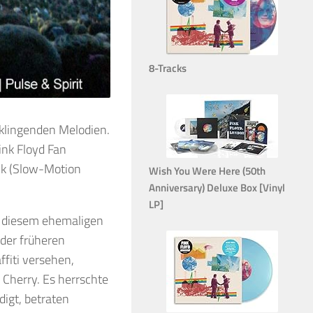
8-Tracks
 klingenden Melodien.
nk Floyd Fan
ock (Slow-Motion
Wish You Were Here (50th
Anniversary) Deluxe Box [Vinyl
LP]
In diesem ehemaligen
 der früheren
fiti versehen,
Cherry. Es herrschte
igt, betraten