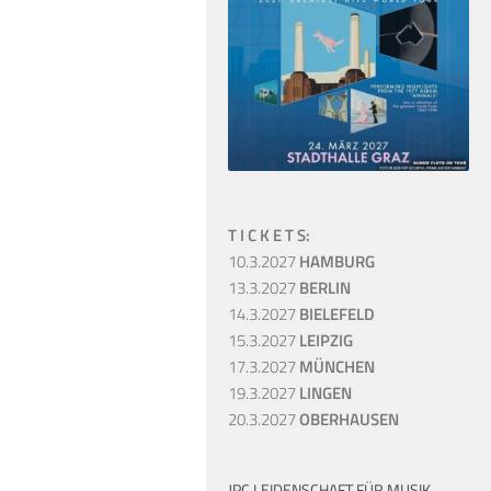
T I C K E T S:
10.3.2027
HAMBURG
13.3.2027
BERLIN
14.3.2027
BIELEFELD
15.3.2027
LEIPZIG
17.3.2027
MÜNCHEN
19.3.2027
LINGEN
20.3.2027
OBERHAUSEN
JPC LEIDENSCHAFT FÜR MUSIK