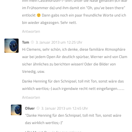
ihm mein Castellorizon-T-Shirt unter die Nase gehalten (ich war
im Frühsommer da) und ihm damit ein “Oh, you’ve been there”
entlockt
Dann gabs noch ein paar freundliche Worte und ich
bin wieder abgezogen. Sehr nett.
Antworten
Tom
3. Januar 2013 um 12:25 Uhr
Hi Clemens, sehr schön, ich denke, diese familiäre Atmosphäre
war bei jedem Open Air deutlich spürbar, Werner wird von Clam
sicher ähnliches zu berichten wissen! Oder die Bilder von
Venedig, usw.
Danke Henning für den Schnipsel, toll mit Ton, sonst wäre das
wirklich wertlos;-) auch irgendwie recht nett eingefangen……..
Antworten
Oliver
3. Januar 2013 um 12:45 Uhr
“Danke Henning für den Schnipsel, toll mit Ton, sonst wäre
das wirklich wertlos;-)”