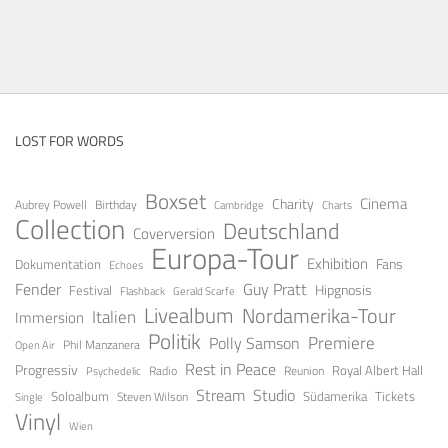
LOST FOR WORDS
Boxset
Cinema
Charity
Aubrey Powell
Birthday
Cambridge
Charts
Collection
Deutschland
Coverversion
Europa-Tour
Exhibition
Fans
Dokumentation
Echoes
Guy Pratt
Fender
Festival
Hipgnosis
Gerald Scarfe
Flashback
Livealbum
Nordamerika-Tour
Italien
Immersion
Politik
Premiere
Polly Samson
Open Air
Phil Manzanera
Rest in Peace
Progressiv
Royal Albert Hall
Radio
Reunion
Psychedelic
Stream
Studio
Soloalbum
Tickets
Südamerika
Steven Wilson
Single
Vinyl
Wien