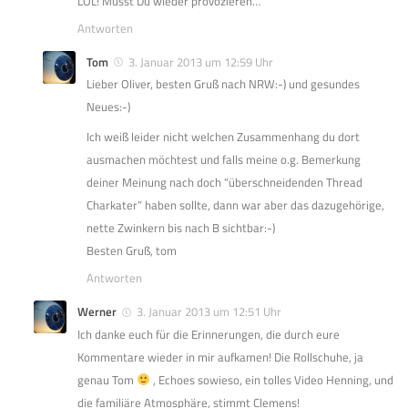
LOL! Musst Du wieder provozieren…
Antworten
Tom
3. Januar 2013 um 12:59 Uhr
Lieber Oliver, besten Gruß nach NRW:-) und gesundes
Neues:-)
Ich weiß leider nicht welchen Zusammenhang du dort
ausmachen möchtest und falls meine o.g. Bemerkung
deiner Meinung nach doch “überschneidenden Thread
Charkater” haben sollte, dann war aber das dazugehörige,
nette Zwinkern bis nach B sichtbar:-)
Besten Gruß, tom
Antworten
Werner
3. Januar 2013 um 12:51 Uhr
Ich danke euch für die Erinnerungen, die durch eure
Kommentare wieder in mir aufkamen! Die Rollschuhe, ja
genau Tom
, Echoes sowieso, ein tolles Video Henning, und
die familiäre Atmosphäre, stimmt Clemens!