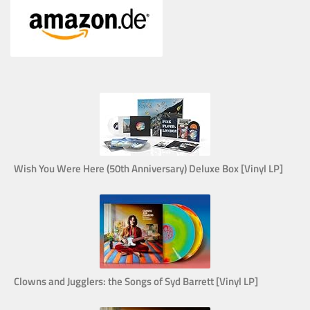
Wish You Were Here (50th Anniversary) Deluxe Box [Vinyl LP]
Clowns and Jugglers: the Songs of Syd Barrett [Vinyl LP]