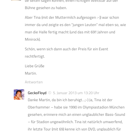
be selten sagen können, einen richtigen Weltstar auf der
Bühne gesehen zu haben.
Aber Tina (mit der Muttermilch aufgesogen :-)) war schon
immer da und zeigte es den “jungen Leuten” mal eben so, wie
man die Halle fertig macht (und das mit 69!! Jahren und
Minirock).
Schön, wenn sich dann auch der Preis für ein Event
rechtfertigt.
Liebe Grüße
Martin.
Antworten
GeckoFloyd
5. Januar 2013 um 13:20 Uhr
Danke Martin, da bin ich beruhigt…;-) Ja, Tina ist der
Oberhammer – habe sie 1990 im Olympiastadion München
gesehen, erinnere mich an einen unglaublicher Bass-Sound
– für Stadion ungewöhnlich. Tina ist natürlich umwerfend,
ihr letzte Tour (mit 69) kenne ich von DVD, unglaublich für