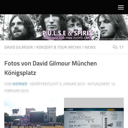
Unter dem Inhalt
DAVID GILMOUR
/
KONZERT & TOUR ARCHIV
/
NEWS
17
Fotos von David Gilmour München
Königsplatz
VON
WERNER
· VERÖFFENTLICHT
2. JANUAR 2013
· AKTUALISIERT
12.
FEBRUAR 2015