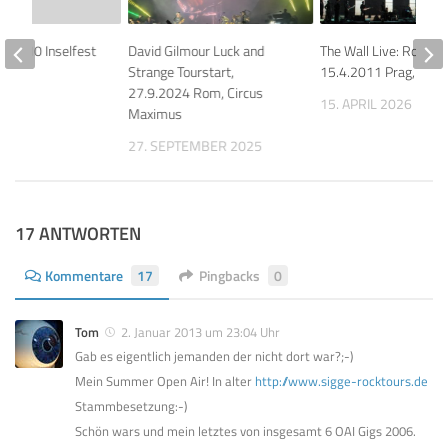
6.2010 Inselfest
David Gilmour Luck and
The Wall Live: Roger 
Strange Tourstart,
15.4.2011 Prag, O2 A
27.9.2024 Rom, Circus
010
15. APRIL 2026
Maximus
27. SEPTEMBER 2025
17 ANTWORTEN
Kommentare
17
Pingbacks
0
Tom
2. Januar 2013 um 23:04 Uhr
Gab es eigentlich jemanden der nicht dort war?;-)
Mein Summer Open Air! In alter
http://www.sigge-rocktours.de
Stammbesetzung:-)
Schön wars und mein letztes von insgesamt 6 OAI Gigs 2006.