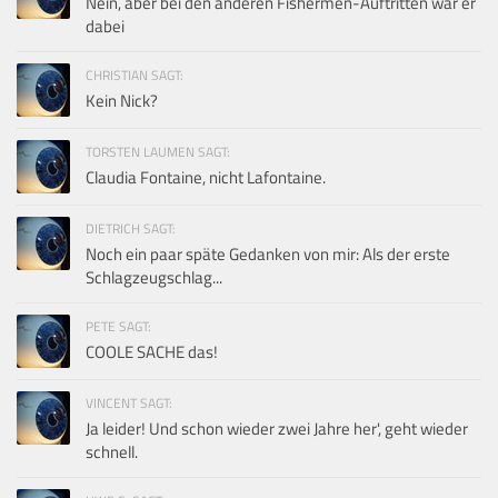
Nein, aber bei den anderen Fishermen-Auftritten war er
dabei
CHRISTIAN SAGT:
Kein Nick?
TORSTEN LAUMEN SAGT:
Claudia Fontaine, nicht Lafontaine.
DIETRICH SAGT:
Noch ein paar späte Gedanken von mir: Als der erste
Schlagzeugschlag...
PETE SAGT:
COOLE SACHE das!
VINCENT SAGT:
Ja leider! Und schon wieder zwei Jahre her', geht wieder
schnell.