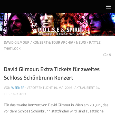
Unter dem Inhalt
DAVID GILMOUR
/
KONZERT & TOUR ARCHIV
/
NEWS
/
RATTLE
THAT LOCK
5
David Gilmour: Extra Tickets für zweites
Schloss Schönbrunn Konzert
VON
WERNER
· VERÖFFENTLICHT
19. MAI 2016
· AKTUALISIERT
24.
FEBRUAR 2019
Für das zweite Konzert von David Gilmour in Wien am 28. Juni, das
vor dem Schloss Schönbrunn stattfinden wird, sind zusätzliche