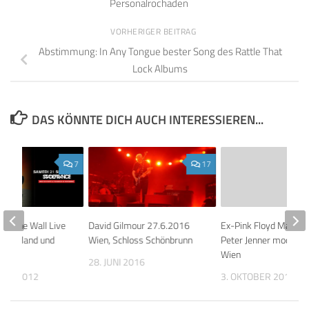
Personalrochaden
VORHERIGER BEITRAG
Abstimmung: In Any Tongue bester Song des Rattle That
Lock Albums
DAS KÖNNTE DICH AUCH INTERESSIEREN...
7
17
rs The Wall Live
David Gilmour 27.6.2016
Ex-Pink Floyd Manage
utschland und
Wien, Schloss Schönbrunn
Peter Jenner moderier
Wien
28. JUNI 2016
BER 2012
3. OKTOBER 2013