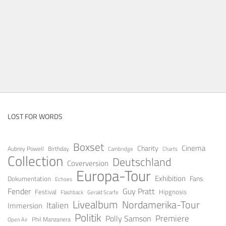
LOST FOR WORDS
Boxset
Cinema
Charity
Aubrey Powell
Birthday
Cambridge
Charts
Collection
Deutschland
Coverversion
Europa-Tour
Exhibition
Fans
Dokumentation
Echoes
Guy Pratt
Fender
Festival
Hipgnosis
Gerald Scarfe
Flashback
Livealbum
Nordamerika-Tour
Italien
Immersion
Politik
Premiere
Polly Samson
Open Air
Phil Manzanera