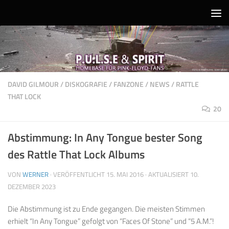
Unter dem Inhalt
DAVID GILMOUR
/
DISKOGRAFIE
/
FANZONE
/
NEWS
/
RATTLE
THAT LOCK
20
Abstimmung: In Any Tongue bester Song
des Rattle That Lock Albums
VON
WERNER
· VERÖFFENTLICHT
15. MAI 2016
· AKTUALISIERT
10.
DEZEMBER 2023
Die Abstimmung ist zu Ende gegangen. Die meisten Stimmen
erhielt “In Any Tongue” gefolgt von “Faces Of Stone” und “5 A.M.”!