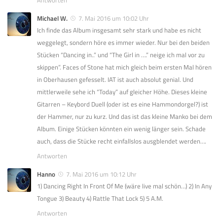
Michael W.
7. Mai 2016 um 10:02 Uhr
Ich finde das Album insgesamt sehr stark und habe es nicht
weggelegt, sondern höre es immer wieder. Nur bei den beiden
Stücken “Dancing in..” und “The Girl in ….” neige ich mal vor zu
skippen”. Faces of Stone hat mich gleich beim ersten Mal hören
in Oberhausen gefesselt. IAT ist auch absolut genial. Und
mittlerweile sehe ich “Today” auf gleicher Höhe. Dieses kleine
Gitarren – Keybord Duell (oder ist es eine Hammondorgel?) ist
der Hammer, nur zu kurz. Und das ist das kleine Manko bei dem
Album. Einige Stücken könnten ein wenig länger sein. Schade
auch, dass die Stücke recht einfallslos ausgblendet werden….
Antworten
Hanno
7. Mai 2016 um 10:12 Uhr
1) Dancing Right In Front Of Me (wäre live mal schön…) 2) In Any
Tongue 3) Beauty 4) Rattle That Lock 5) 5 A.M.
Antworten