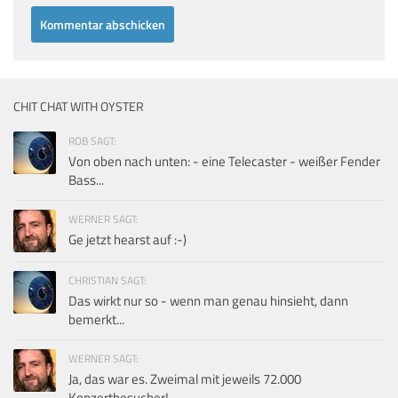
CHIT CHAT WITH OYSTER
ROB SAGT:
Von oben nach unten: - eine Telecaster - weißer Fender
Bass...
WERNER SAGT:
Ge jetzt hearst auf :-)
CHRISTIAN SAGT:
Das wirkt nur so - wenn man genau hinsieht, dann
bemerkt...
WERNER SAGT:
Ja, das war es. Zweimal mit jeweils 72.000
Konzertbesucher!