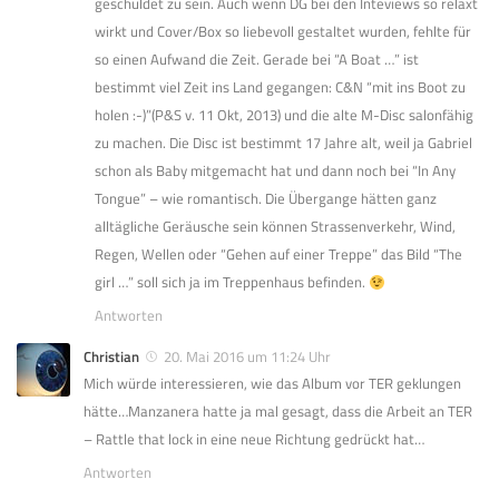
geschuldet zu sein. Auch wenn DG bei den Inteviews so relaxt
wirkt und Cover/Box so liebevoll gestaltet wurden, fehlte für
so einen Aufwand die Zeit. Gerade bei “A Boat …” ist
bestimmt viel Zeit ins Land gegangen: C&N “mit ins Boot zu
holen :-)”(P&S v. 11 Okt, 2013) und die alte M-Disc salonfähig
zu machen. Die Disc ist bestimmt 17 Jahre alt, weil ja Gabriel
schon als Baby mitgemacht hat und dann noch bei “In Any
Tongue” – wie romantisch. Die Übergange hätten ganz
alltägliche Geräusche sein können Strassenverkehr, Wind,
Regen, Wellen oder “Gehen auf einer Treppe” das Bild “The
girl …” soll sich ja im Treppenhaus befinden.
Antworten
Christian
20. Mai 2016 um 11:24 Uhr
Mich würde interessieren, wie das Album vor TER geklungen
hätte…Manzanera hatte ja mal gesagt, dass die Arbeit an TER
– Rattle that lock in eine neue Richtung gedrückt hat…
Antworten