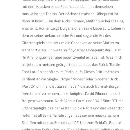
mit dem Knacken eines Feuers abends – mit demselben
musikalischen Thema. Der nächste floydsche Höhepunkt ist
dann “A boad …” im dem Ricks Stimme, ähnlich wie bei DSOTM,
erscheint. Vorher zeigt DG ganz offen seine Liebe zu L. Cohen in
dem er seine melancholische Art und sogar die Art des
Gitarrenspiels benutzt um die Gedanken an seine Mutter zu
transportieren. Ein weiterer floydscher Höhepunkt der CD ist
“In Any Tongue”, der über jeden Zweifel erhaben ist. Was mich
bis jetzt am meisten geärgert hat ist, dass das Stück “Rattle
That Lock” nicht öfters im Radio läuft. Dieses Stück hätte es
verdient an die Single-Erfolge “Money” oder “Another Brick …
(Part 2)”, um mal die „Gassenhauer“ die auch Normal-Bürger
“verstehen” zu nennen, an zu knüpfen. David Gilmour hat sich
frei geschwommen. Nach “About Face” und “OAI” führt RTL die
Eigenständigkeit seiner ersten Solo-LP fort und das wesentlich
reifer mit all seinen Erfahrungen aus seinem musikalischem
Schaffen mit und außerhalb von PF. Und zum Schluß: „Beauty“
steht in den Fußtapfen von “One of these days” vielleicht nicht