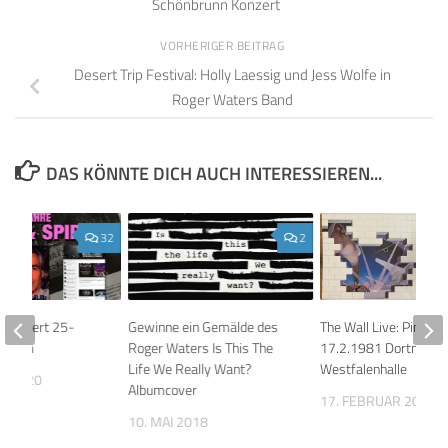
Schönbrunn Konzert
VORHERIGER BEITRAG
Desert Trip Festival: Holly Laessig und Jess Wolfe in
Roger Waters Band
DAS KÖNNTE DICH AUCH INTERESSIEREN...
32
2
rit feiert 25-
Gewinne ein Gemälde des
The Wall Live: Pink Fl
biläum
Roger Waters Is This The
17.2.1981 Dortmund,
Life We Really Want?
Westfalenhalle
T 2020
Albumcover
17. FEBRUAR 2026
10. MAI 2018