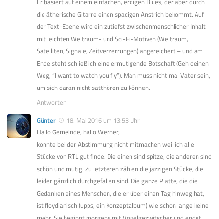
Er basiert auf einem einfachen, erdigen Blues, der aber durch
die ätherische Gitarre einen spacigen Anstrich bekommt. Auf
der Text-Ebene wird ein zutiefst zwischenmenschlicher Inhalt
mit leichten Weltraum- und Sci-Fi-Motiven (Weltraum,
Satelliten, Signale, Zeitverzerrungen) angereichert – und am
Ende steht schließlich eine ermutigende Botschaft (Geh deinen
Weg, “I want to watch you fly”). Man muss nicht mal Vater sein,
um sich daran nicht satthören zu können.
Antworten
Günter
18. Mai 2016 um 13:53 Uhr
Hallo Gemeinde, hallo Werner,
konnte bei der Abstimmung nicht mitmachen weil ich alle
Stücke von RTL gut finde. Die einen sind spitze, die anderen sind
schön und mutig. Zu letzteren zählen die jazzigen Stücke, die
leider gänzlich durchgefallen sind. Die ganze Platte, die die
Gedanken eines Menschen, die er über einen Tag hinweg hat,
ist floydianisch (upps, ein Konzeptalbum) wie schon lange keine
mehr. Sie beginnt morgens mit Vogelgezwitscher und endet