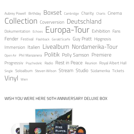
Boxset
Cinema
Charity
Aubrey Powell
Birthday
Cambridge
Charts
Collection
Deutschland
Coverversion
Europa-Tour
Exhibition
Fans
Dokumentation
Echoes
Fender
Guy Pratt
Festival
Hipgnosis
Gerald Scarfe
Flashback
Livealbum
Nordamerika-Tour
Italien
Immersion
Politik
Premiere
Polly Samson
Open Air
Phil Manzanera
Rest in Peace
Progressiv
Royal Albert Hall
Radio
Reunion
Psychedelic
Stream
Studio
Soloalbum
Tickets
Südamerika
Steven Wilson
Single
Vinyl
Wien
WISH YOU WERE HERE 50TH ANNIVERSARY DELUXE BOX