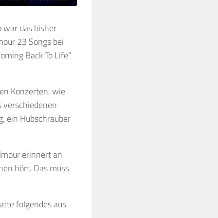
o war das bisher
lmour 23 Songs bei
oming Back To Life”
den Konzerten, wie
us verschiedenen
ug, ein Hubschrauber
lmour erinnert an
chen hört. Das muss
hatte folgendes aus