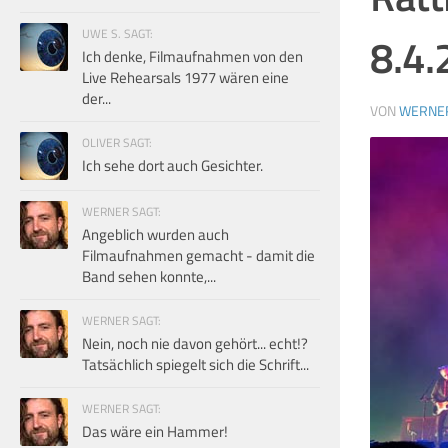
UWE S. SAGT:
8.4.
Ich denke, Filmaufnahmen von den
Live Rehearsals 1977 wären eine
der...
VON
WERNE
OLIVER SAGT:
Ich sehe dort auch Gesichter.
WERNER SAGT:
Angeblich wurden auch
Filmaufnahmen gemacht - damit die
Band sehen konnte,...
WERNER SAGT:
Nein, noch nie davon gehört... echt!?
Tatsächlich spiegelt sich die Schrift...
WERNER SAGT:
Das wäre ein Hammer!