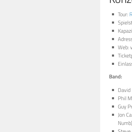
Tour:
R
Spiels
Kapazi
Adress
Web: 
Ticket
Einlas
Band:
David 
Phil M
Guy Pr
Jon Ca
Numb
Steve 