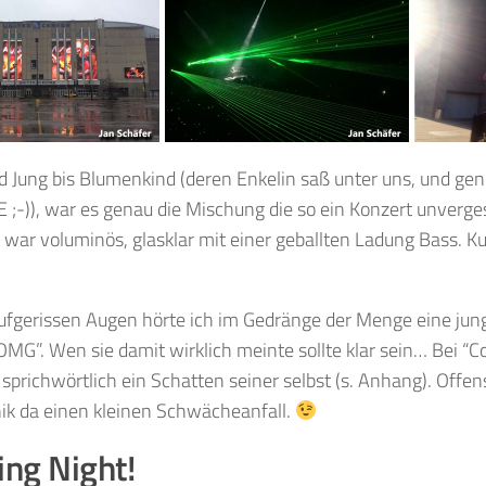
d Jung bis Blumenkind (deren Enkelin saß unter uns, und gen
;-)), war es genau die Mischung die so ein Konzert unverges
war voluminös, glasklar mit einer geballten Ladung Bass. K
ufgerissen Augen hörte ich im Gedränge der Menge eine jun
OMG”. Wen sie damit wirklich meinte sollte klar sein… Bei “C
sprichwörtlich ein Schatten seiner selbst (s. Anhang). Offens
ik da einen kleinen Schwächeanfall.
ng Night!