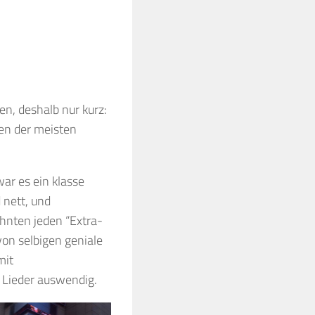
n, deshalb nur kurz:
fen der meisten
ar es ein klasse
 nett, und
ohnten jeden “Extra-
von selbigen geniale
mit
 Lieder auswendig.