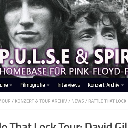
one
Filmografie
Interviews
Konzert-Archiv
LMOUR
/
KONZERT & TOUR ARCHIV
/
NEWS
/
RATTLE THAT LOCK
le That Lock Tour: David G