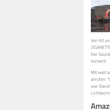
Von Alt un
ZIGARETTE 
Der Sound 
Konzert!
Mit weit a
anrufen: “
war David 
Lichttechn
Amazi