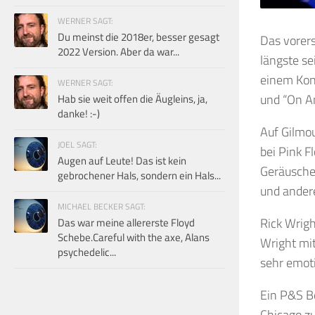
WERNER SAGT:
Du meinst die 2018er, besser gesagt
Das vorers
2022 Version. Aber da war...
längste se
einem Kon
WERNER SAGT:
und “On An
Hab sie weit offen die Äugleins, ja,
danke! :-)
Auf Gilmou
JOEL SAGT:
bei Pink F
Augen auf Leute! Das ist kein
Geräuschen
gebrochener Hals, sondern ein Hals...
und andere
MICHAEL BECKER SAGT:
Rick Wrigh
Das war meine allererste Floyd
Schebe.Careful with the axe, Alans
Wright mi
psychedelic...
sehr emoti
Ein P&S Be
Chicago zu