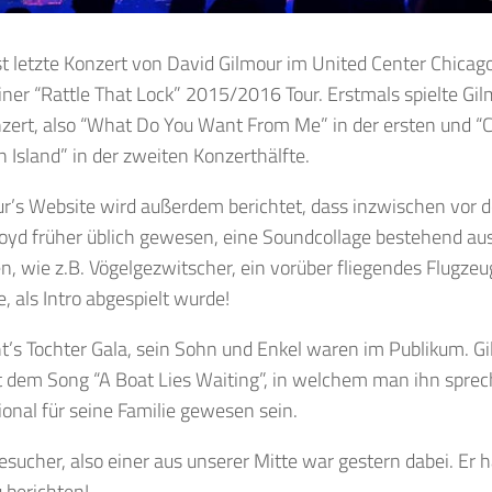
t letzte Konzert von David Gilmour im United Center Chicag
iner “Rattle That Lock” 2015/2016 Tour. Erstmals spielte Gi
zert, also “What Do You Want From Me” in der ersten und “C
 Island” in der zweiten Konzerthälfte.
r’s Website wird außerdem berichtet, dass inzwischen vor 
loyd früher üblich gewesen, eine Soundcollage bestehend a
, wie z.B. Vögelgezwitscher, ein vorüber fliegendes Flugze
, als Intro abgespielt wurde!
t’s Tochter Gala, sein Sohn und Enkel waren im Publikum. Gi
t dem Song “A Boat Lies Waiting”, in welchem man ihn spre
onal für seine Familie gewesen sein.
sucher, also einer aus unserer Mitte war gestern dabei. Er 
 berichten!