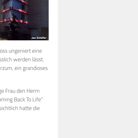
oss ungeniert eine
slich werden lässt.
urzum, ein grandioses
ge Frau den Herrn
oming Back To Life”
ichtlich hatte die