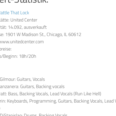
attle That Lock
tätte: United Center
tät: 14.092, ausverkauft
e: 1901 W Madison St., Chicago, IL 60612
www.unitedcenter.com
preise:
s/Beginn:
18h/20h
Gilmour: Guitars, Vocals
anzanera: Guitars, Backing vocals
att: Bass, Backing Vocals, Lead Vocals (Run Like Hell)
rin: Keyboards, Programming, Guitars, Backing Vocals, Lead 
)
DiStanislao: Drums, Backing Vocals