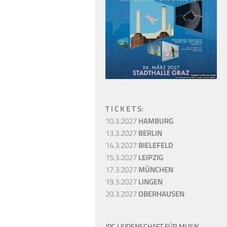
T I C K E T S:
10.3.2027
HAMBURG
13.3.2027
BERLIN
14.3.2027
BIELEFELD
15.3.2027
LEIPZIG
17.3.2027
MÜNCHEN
19.3.2027
LINGEN
20.3.2027
OBERHAUSEN
JPC LEIDENSCHAFT FÜR MUSIK