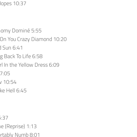
Hopes 10:37
nomy Dominé 5:55
 On You Crazy Diamond 10:20
d Sun 6:41
 Back To Life 6:58
rl In the Yellow Dress 6:09
 7:05
w 10:54
ke Hell 6:45
5:37
e (Reprise) 1:13
rtably Numb 8:01