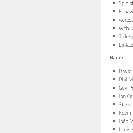
Spiels
Kapazi
Adres
Web: 
Ticket
Einla
Band:
David 
Phil M
Guy Pr
Jon Ca
Steve 
Kevin
João M
Louise