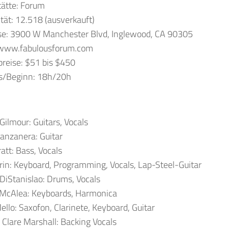
tätte: Forum
tät: 12.518 (ausverkauft)
se: 3900 W Manchester Blvd, Inglewood, CA 90305
www.fabulousforum.com
preise: $51 bis $450
ss/Beginn: 18h/20h
Gilmour: Guitars, Vocals
anzanera: Guitar
att: Bass, Vocals
rin: Keyboard, Programming, Vocals, Lap-Steel-Guitar
DiStanislao: Drums, Vocals
 McAlea: Keyboards, Harmonica
ello: Saxofon, Clarinete, Keyboard, Guitar
 Clare Marshall: Backing Vocals