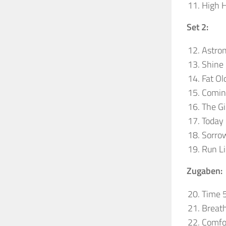
High 
Set 2:
Astro
Shine
Fat Ol
Coming
The Gi
Today
Sorro
Run Li
Zugaben:
Time 
Breath
Comfo