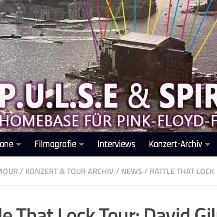
one
Filmografie
Interviews
Konzert-Archiv
LMOUR
/
KONZERT & TOUR ARCHIV
/
NEWS
/
RATTLE THAT LOCK
le That Lock Tour: David G