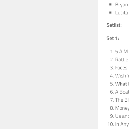
Bryan
Lucita
Setlist:
Set 1:
5 A.M.
Rattle
Faces 
Wish 
What 
A Boat
The Bl
Money
Us an
In Any