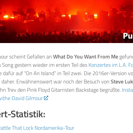
our scheint Gefallen an
What Do You Want From Me
gefund
n Song gestern wieder im ersten Teil des
Konzertes im L.A. 
te dafür auf “On An Island” in Teil zwei. Die 2016er-Versi
 daher. Erwähnenswert war noch der Besuch von
Steve Luk
n Trev den Pink Floyd Gitarristen Backstage begrüßte.
Inst
withe David Gilmour
t-Statistik:
attle That Lock Nordamerika-Tour