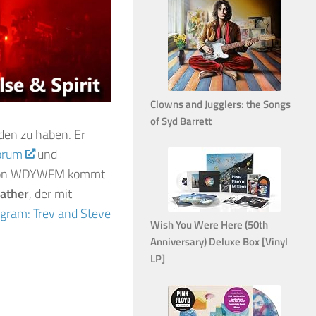
Clowns and Jugglers: the Songs
of Syd Barrett
en zu haben. Er
Forum
und
on von WDYWFM kommt
ather
, der mit
agram: Trev and Steve
Wish You Were Here (50th
Anniversary) Deluxe Box [Vinyl
LP]