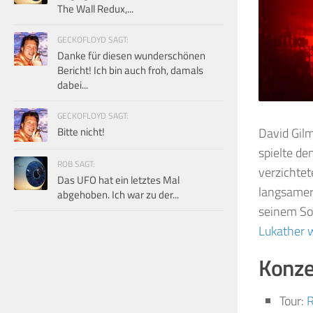
The Wall Redux,...
GECKOFLOYD SAGT:
Danke für diesen wunderschönen
Bericht! Ich bin auch froh, damals
dabei...
GECKOFLOYD SAGT:
Bitte nicht!
David Gilm
spielte de
ROB SAGT:
verzichte
Das UFO hat ein letztes Mal
langsamer
abgehoben. Ich war zu der...
seinem Soh
Lukather 
Konzer
Tour:
R