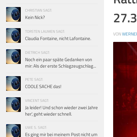
CHRISTIAN SAGT:
27.3
Kein Nick?
TORSTEN LAUMEN SAGT:
VON
WERNE
Claudia Fontaine, nicht Lafontaine.
DIETRICH SAGT:
Noch ein paar späte Gedanken von
mir: Als der erste Schlagzeugschlag...
PETE SAGT:
COOLE SACHE das!
VINCENT SAGT:
Ja leider! Und schon wieder zwei Jahre
her', geht wieder schnell.
UWE S. SAGT:
Es ging mir bei meinem Post nicht um