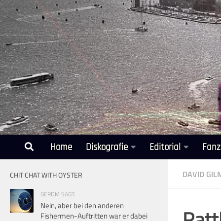
Unter dem Inhalt
Home
Diskografie
Editorial
Fanz
DAVID GI
CHIT CHAT WITH OYSTER
GERDM SAGT:
Nein, aber bei den anderen
Ratt
Fishermen-Auftritten war er dabei