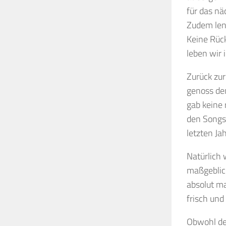
für das nä
Zudem len
Keine Rüc
leben wir 
Zurück zur
genoss den
gab keine 
den Songs.
letzten Ja
Natürlich 
maßgeblich
absolut m
frisch und 
Obwohl der