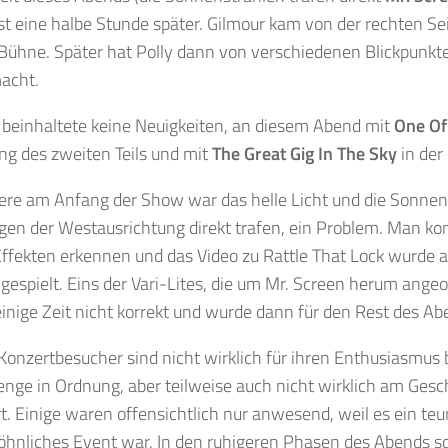
t eine halbe Stunde später. Gilmour kam von der rechten Se
 Bühne. Später hat Polly dann von verschiedenen Blickpunkt
acht.
t beinhaltete keine Neuigkeiten, an diesem Abend mit
One Of
ng des zweiten Teils und mit
The Great Gig In The Sky
in der 
re am Anfang der Show war das helle Licht und die Sonnens
en der Westausrichtung direkt trafen, ein Problem. Man k
Effekten erkennen und das Video zu Rattle That Lock wurde a
gespielt. Eins der Vari-Lites, die um Mr. Screen herum ange
einige Zeit nicht korrekt und wurde dann für den Rest des Abe
onzertbesucher sind nicht wirklich für ihren Enthusiasmus
enge in Ordnung, aber teilweise auch nicht wirklich am Ges
rt. Einige waren offensichtlich nur anwesend, weil es ein te
hnliches Event war. In den ruhigeren Phasen des Abends s