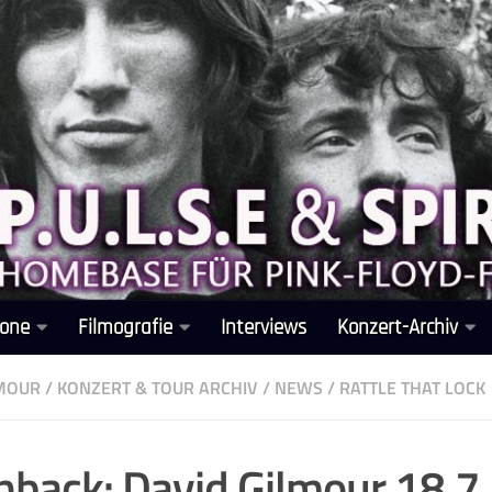
one
Filmografie
Interviews
Konzert-Archiv
LMOUR
/
KONZERT & TOUR ARCHIV
/
NEWS
/
RATTLE THAT LOCK
hback: David Gilmour 18.7