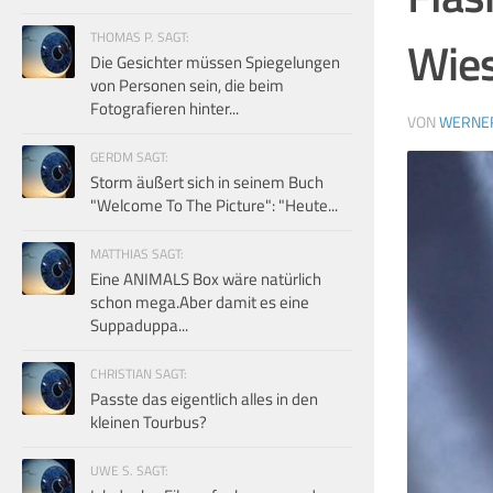
THOMAS P. SAGT:
Wies
Die Gesichter müssen Spiegelungen
von Personen sein, die beim
Fotografieren hinter...
VON
WERNE
GERDM SAGT:
Storm äußert sich in seinem Buch
"Welcome To The Picture": "Heute...
MATTHIAS SAGT:
Eine ANIMALS Box wäre natürlich
schon mega.Aber damit es eine
Suppaduppa...
CHRISTIAN SAGT:
Passte das eigentlich alles in den
kleinen Tourbus?
UWE S. SAGT: