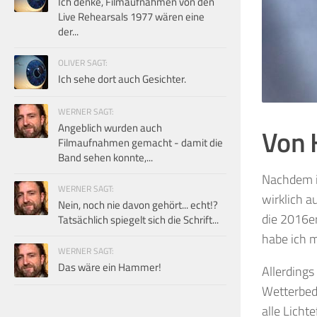
Ich denke, Filmaufnahmen von den
Live Rehearsals 1977 wären eine
der...
OLIVER SAGT:
Ich sehe dort auch Gesichter.
WERNER SAGT:
Angeblich wurden auch
Von 
Filmaufnahmen gemacht - damit die
Band sehen konnte,...
Nachdem 
WERNER SAGT:
wirklich a
Nein, noch nie davon gehört... echt!?
die 2016er
Tatsächlich spiegelt sich die Schrift...
habe ich m
WERNER SAGT:
Das wäre ein Hammer!
Allerdings
Wetterbed
alle Licht