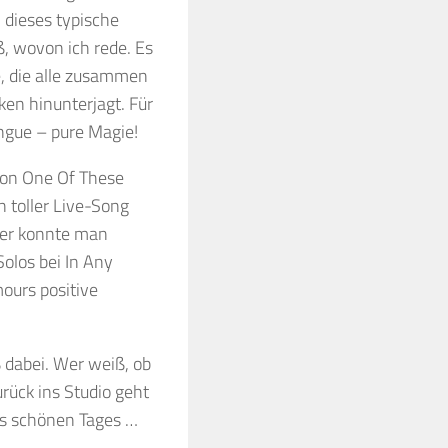
 dieses typische
, wovon ich rede. Es
re, die alle zusammen
en hinunterjagt. Für
ngue – pure Magie!
von One Of These
 toller Live-Song
ser konnte man
Solos bei In Any
ours positive
ß dabei. Wer weiß, ob
rück ins Studio geht
es schönen Tages …