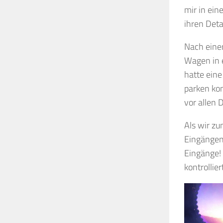
mir in ein
ihren Deta
Nach eine
Wagen in e
hatte eine
parken kon
vor allen 
Als wir z
Eingängen 
Eingänge! 
kontrollie