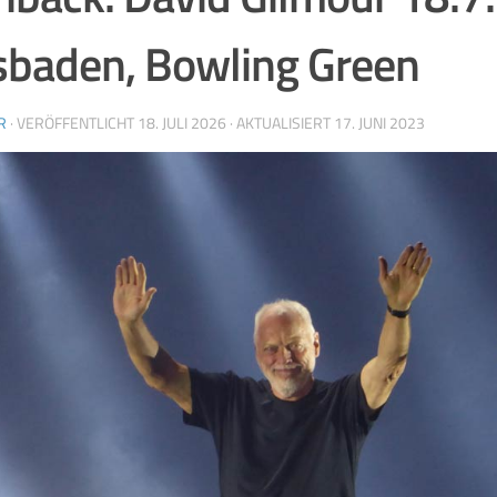
baden, Bowling Green
R
· VERÖFFENTLICHT
18. JULI 2026
· AKTUALISIERT
17. JUNI 2023