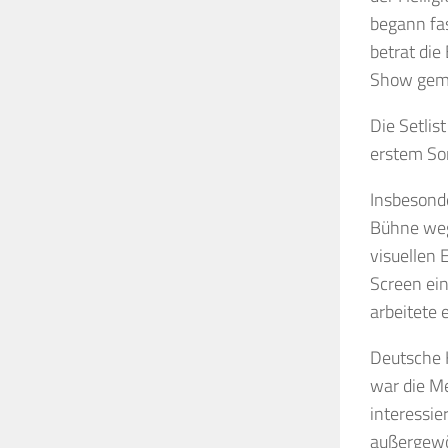
begann fas
betrat die
Show gem
Die Setlis
erstem So
Insbesonde
Bühne weg
visuellen 
Screen ein
arbeitete 
Deutsche K
war die M
interessie
außergewö