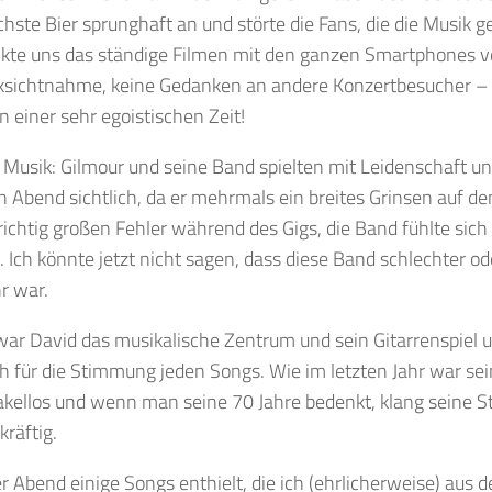
chste Bier sprunghaft an und störte die Fans, die die Musik 
kte uns das ständige Filmen mit den ganzen Smartphones v
ksichtnahme, keine Gedanken an andere Konzertbesucher – 
in einer sehr egoistischen Zeit!
 Musik: Gilmour und seine Band spielten mit Leidenschaft un
 Abend sichtlich, da er mehrmals ein breites Grinsen auf de
richtig großen Fehler während des Gigs, die Band fühlte sich 
 Ich könnte jetzt nicht sagen, dass diese Band schlechter ode
hr war.
war David das musikalische Zentrum und sein Gitarrenspiel
 für die Stimmung jeden Songs. Wie im letzten Jahr war sein
akellos und wenn man seine 70 Jahre bedenkt, klang seine S
kräftig.
 Abend einige Songs enthielt, die ich (ehrlicherweise) aus de