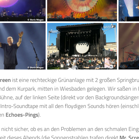
Green
ist eine rechteckige Grünanlage mit 2 großen Springbr
d dem Kurpark, mitten in Wiesbaden gelegen. Wir saßen in B
ühne, auf der linken Seite (direkt vor den Backgroundsänge
Intro-Soundtape mit all den floydigen Sounds hören (einschl
en
Echoes-Pings
).
r nicht sicher, ob es an den Problemen an den schmalen Ein
keit dieses Abends (die Sonnenstrahlen trafen direkt
Mr. Scr