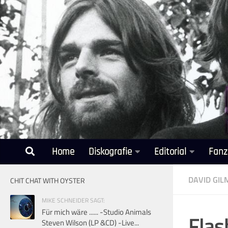
Unter dem Inhalt
Home
Diskografie
Editorial
Fanz
DAVID GI
CHIT CHAT WITH OYSTER
MIKE SCHNEIDER SAGT:
Für mich wäre ...... -Studio Animals
Flas
Steven Wilson (LP &CD) -Live...