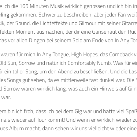
e ich die 165 Minuten Musik wirklich genossen und ich bin in
ling
gekommen. Schwer zu beschreiben, aber jeder Fan weiß
sik, der Sound, die Lichteffekte und Gilmour mit seiner Gitar
rfekten Moment ausmachen, der dir eine Gänsehaut den Rück
das vor allen Dingen bei seinem Solo am Ende von In Any To
s waren für mich In Any Tongue, High Hopes, das Comeback 
Old Sun, Sorrow und natürlich Comfortably Numb. Was für ein
r ein toller Song, um den Abend zu beschließen. Und die La
s Songs gut sehen, da es mittlerweile fast dunkel war. Die 
 Sorrow waren wirklich lang, was auch ein Hinweis auf Gilm
 war.
llem bin ich froh, dass ich bei dem Gig war und hatte viel Spa
mals wieder auf Tour kommt! Und wenn er wirklich wieder zu
eues Album macht, dann sehen wir uns vielleicht wieder ein