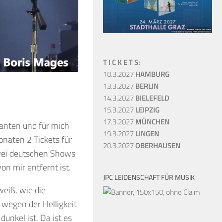
T I C K E T S:
10.3.2027
HAMBURG
13.3.2027
BERLIN
14.3.2027
BIELEFELD
15.3.2027
LEIPZIG
17.3.2027
MÜNCHEN
santen und für mich
19.3.2027
LINGEN
naten 2 Tickets für
20.3.2027
OBERHAUSEN
zwei deutschen Shows
n mir entfernt ist.
JPC LEIDENSCHAFT FÜR MUSIK
weiß, wie die
wegen der Helligkeit
dunkel ist. Da ist es