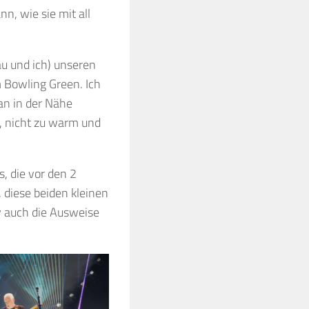
n, wie sie mit all
au und ich) unseren
m Bowling Green. Ich
an in der Nähe
t, nicht zu warm und
, die vor den 2
 diese beiden kleinen
y auch die Ausweise