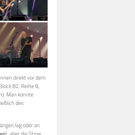
unnen direkt vor dem
lock B2, Reihe 8,
rn). Man konnte
ießlich des
gängen lag oder an
een
), aber die Show