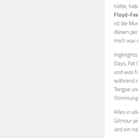
hätte, hab
Floyd-Fee
ist die Mu
diesen pe
mich war 
Highlight
Days, Fat 
und was fü
während de
Tongue und
Stimmung
Alles in a
Gilmour je
und ein n