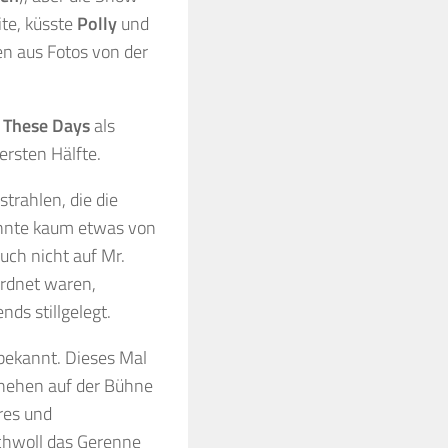
ite, küsste
Polly
und
en aus Fotos von der
 These Days
als
ersten Hälfte.
trahlen, die die
onnte kaum etwas von
uch nicht auf Mr.
ordnet waren,
nds stillgelegt.
 bekannt. Dieses Mal
chehen auf der Bühne
ures und
chwoll das Gerenne