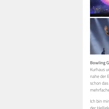
Bowling 
Kurhaus un
nahe der B
schon das 
mehrfach
Ich bin mi
der Hellig