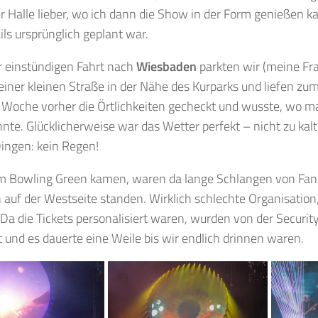
er Halle lieber, wo ich dann die Show in der Form genießen kan
ils ursprünglich geplant war.
r einstündigen Fahrt nach
Wiesbaden
parkten wir (meine Fr
iner kleinen Straße in der Nähe des Kurparks und liefen zu
 Woche vorher die Örtlichkeiten gecheckt und wusste, wo m
nte. Glücklicherweise war das Wetter perfekt – nicht zu kal
Dingen: kein Regen!
um Bowling Green kamen, waren da lange Schlangen von Fans
auf der Westseite standen. Wirklich schlechte Organisation,
Da die Tickets personalisiert waren, wurden von der Securit
rt und es dauerte eine Weile bis wir endlich drinnen waren.