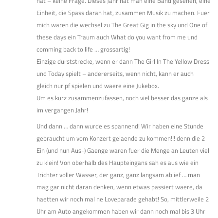
hat – keine Frage. Dieses Jahr hat man eine Band gesehen, eine
Einheit, die Spass daran hat, zusammen Musik zu machen. Fuer
mich waren die wechsel zu The Great Gig in the sky und One of
these days ein Traum auch What do you want from me und
comming back to life … grossartig!
Einzige durststrecke, wenn er dann The Girl In The Yellow Dress
und Today spielt – andererseits, wenn nicht, kann er auch
gleich nur pf spielen und waere eine Jukebox.
Um es kurz zusammenzufassen, noch viel besser das ganze als
im vergangen Jahr!
Und dann … dann wurde es spannend! Wir haben eine Stunde
gebraucht um vom Konzert gelaende zu kommen!!! denn die 2
Ein (und nun Aus-) Gaenge waren fuer die Menge an Leuten viel
zu klein! Von oberhalb des Haupteingans sah es aus wie ein
Trichter voller Wasser, der ganz, ganz langsam ablief … man
mag gar nicht daran denken, wenn etwas passiert waere, da
haetten wir noch mal ne Loveparade gehabt! So, mittlerweile 2
Uhr am Auto angekommen haben wir dann noch mal bis 3 Uhr