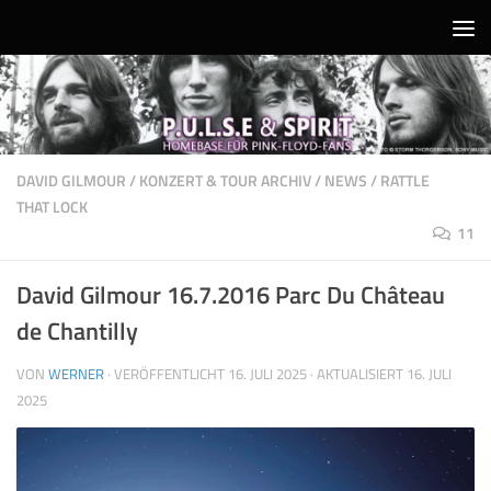
Unter dem Inhalt
DAVID GILMOUR
/
KONZERT & TOUR ARCHIV
/
NEWS
/
RATTLE
THAT LOCK
11
David Gilmour 16.7.2016 Parc Du Château
de Chantilly
VON
WERNER
· VERÖFFENTLICHT
16. JULI 2025
· AKTUALISIERT
16. JULI
2025