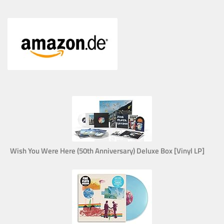
Wish You Were Here (50th Anniversary) Deluxe Box [Vinyl LP]