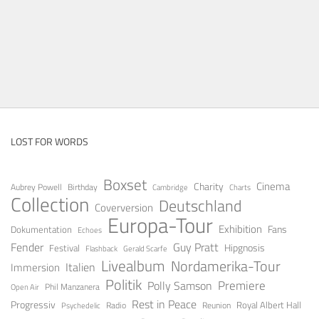
LOST FOR WORDS
Boxset
Cinema
Charity
Aubrey Powell
Birthday
Cambridge
Charts
Collection
Deutschland
Coverversion
Europa-Tour
Exhibition
Fans
Dokumentation
Echoes
Fender
Guy Pratt
Festival
Hipgnosis
Gerald Scarfe
Flashback
Livealbum
Nordamerika-Tour
Italien
Immersion
Politik
Premiere
Polly Samson
Open Air
Phil Manzanera
Rest in Peace
Progressiv
Royal Albert Hall
Radio
Reunion
Psychedelic