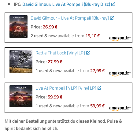
JPC:
David Gilmour: Live At Pompeii (Blu-ray Disc)
David Gilmour - Live At Pompeii [Blu-ray]
Price:
26,99 €
2 used & new
available from
19,10 €
Rattle That Lock [Vinyl LP]
Price:
27,99 €
1 used & new
available from
27,99 €
Live At Pompeii [4 LP] [Vinyl LP]
Price:
59,99 €
1 used & new
available from
59,99 €
Mit deiner Bestellung
unterstützt du dieses Kleinod
.
Pulse &
Spirit bedankt sich herzlich.