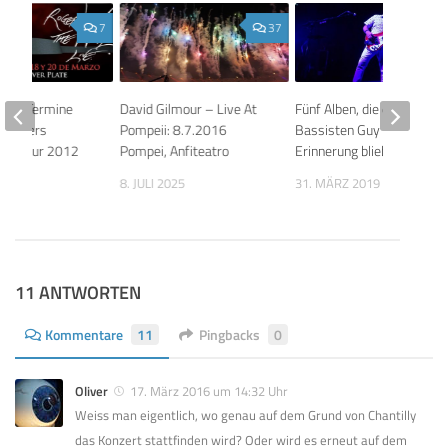
7
37
Live: Termine
David Gilmour – Live At
Fünf Alben, die dem
r Waters
Pompeii: 8.7.2016
Bassisten Guy Pratt in
ka-Tour 2012
Pompei, Anfiteatro
Erinnerung blieben!
011
8. JULI 2025
31. MÄRZ 2019
11 ANTWORTEN
Kommentare
11
Pingbacks
0
Oliver
17. März 2016 um 14:32 Uhr
Weiss man eigentlich, wo genau auf dem Grund von Chantilly
das Konzert stattfinden wird? Oder wird es erneut auf dem