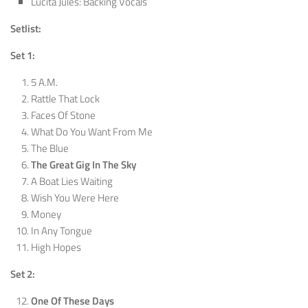
Lucita Jules: Backing Vocals
Setlist:
Set 1:
5 A.M.
Rattle That Lock
Faces Of Stone
What Do You Want From Me
The Blue
The Great Gig In The Sky
A Boat Lies Waiting
Wish You Were Here
Money
In Any Tongue
High Hopes
Set 2:
One Of These Days