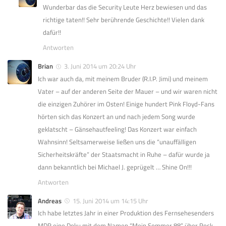
Wunderbar das die Security Leute Herz bewiesen und das
richtige taten!! Sehr berührende Geschichte!! Vielen dank
dafür!!
Antworten
Brian
3. Juni 2014 um 20:24 Uhr
Ich war auch da, mit meinem Bruder (R.I.P. Jimi) und meinem
Vater – auf der anderen Seite der Mauer – und wir waren nicht
die einzigen Zuhörer im Osten! Einige hundert Pink Floyd-Fans
hörten sich das Konzert an und nach jedem Song wurde
geklatscht – Gänsehautfeeling! Das Konzert war einfach
Wahnsinn! Seltsamerweise ließen uns die “unauffälligen
Sicherheitskräfte” der Staatsmacht in Ruhe – dafür wurde ja
dann bekanntlich bei Michael J. geprügelt … Shine On!!!
Antworten
Andreas
15. Juni 2014 um 14:15 Uhr
Ich habe letztes Jahr in einer Produktion des Fernsehesenders
MDR eine Doku mit dem Namen “Mein Sommer 88” über Rock-