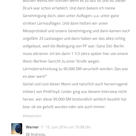
würden Menschen sterben wenn es zu laut ist und so, dieser
Druck war schon erheblich. Und dann bekam ich meine
Genehmigung doch, aber unter Auflagen, u.a. unter ganz
strikten Lärmauflagen. Und dann hatten wir unser
Messprotokoll und unsere Genehmigung und dann kamen noch
ungefähr 25 Lastwagen und dann haben wir das alles richtig
vollgebaut, weil die Bedingung von PF war: Ganz Ost-Berlin
muss vibrieren. Ich bin dann 1 1/2 Jahre später hier von einem
West-Berliner Gericht zu einer Strafe wegen
Lärmüberschreitung zu 95.000 DM verurteilt worden. Das war
es aber wert!”
Genial und cool dieser Mann und natürlich auch hervorragend
initiiert von PinkFloyd. Leider ging aus diesem Interview nicht
hervor, wer diese 95.000 DM letztendlich wirklich bezahlt hat
bzw. ob sie geteilt wurden oder wie auch immer.
Antworten
Werner
15. Juni 2014 um 15:58 Uhr
@ Andreas,