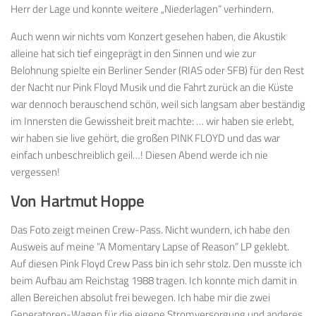
Herr der Lage und konnte weitere „Niederlagen“ verhindern.
Auch wenn wir nichts vom Konzert gesehen haben, die Akustik
alleine hat sich tief eingeprägt in den Sinnen und wie zur
Belohnung spielte ein Berliner Sender (RIAS oder SFB) für den Rest
der Nacht nur Pink Floyd Musik und die Fahrt zurück an die Küste
war dennoch berauschend schön, weil sich langsam aber beständig
im Innersten die Gewissheit breit machte: … wir haben sie erlebt,
wir haben sie live gehört, die großen PINK FLOYD und das war
einfach unbeschreiblich geil…! Diesen Abend werde ich nie
vergessen!
Von Hartmut Hoppe
Das Foto zeigt meinen Crew-Pass. Nicht wundern, ich habe den
Ausweis auf meine “A Momentary Lapse of Reason” LP geklebt.
Auf diesen Pink Floyd Crew Pass bin ich sehr stolz. Den musste ich
beim Aufbau am Reichstag 1988 tragen. Ich konnte mich damit in
allen Bereichen absolut frei bewegen. Ich habe mir die zwei
Generatoren-Wagen für die eigene Stromversorgung und anderes