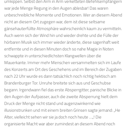
umkippen. Selbst den Arm in Arm verketteten Befehlsempfängern
war jede Menge Regung in den Augen ablesbar! Das waren
unbeschreibliche Momente und Emotionen. Wer an diesem Abend
nicht an diesem Ort zugegen war, dem ist diese seltsame
gänsehauterfüllte Atmosphäre wahrscheinlich kaum zu vermitteln.
Auch wenn sich der Wind hin und wieder drehte und die Fülle der
hörbaren Musik sich immer wieder änderte, diese sagenhaft weit
entfernte und in diesen Minuten doch so nahe Magie in Noten
schwappte in unterschiedlichsten Klangwellen über die
Mauerkante. Immer mehr Menschen versammelten sich im Laufe
des Konzerts am Ort des Geschehens und im Bereich der Zugaben
nach 22 Uhr wurde es dann tatsächlich noch richtig hektisch am
Brandenburger Tor. Unruhe breitete sich aus und Geschubse
begann. Irgendwann fiel das erste Absperrgitter, panische Blicke in
den Augen der Aufpasser, auch die zweite Absperrung hielt dem
Druck der Menge nicht stand und augenzwinkernd wie
illusionstrunken und mit einem breiten Grinsen sagte jemand: „He
Alter, vielleicht sehen wir sie ja doch noch heute …„! Die
organisierte Macht war aber zumindest an diesem Abend noch