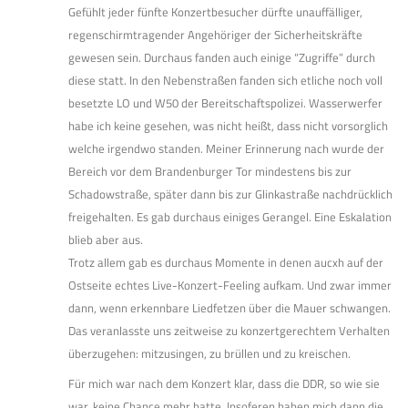
Gefühlt jeder fünfte Konzertbesucher dürfte unauffälliger,
regenschirmtragender Angehöriger der Sicherheitskräfte
gewesen sein. Durchaus fanden auch einige “Zugriffe” durch
diese statt. In den Nebenstraßen fanden sich etliche noch voll
besetzte LO und W50 der Bereitschaftspolizei. Wasserwerfer
habe ich keine gesehen, was nicht heißt, dass nicht vorsorglich
welche irgendwo standen. Meiner Erinnerung nach wurde der
Bereich vor dem Brandenburger Tor mindestens bis zur
Schadowstraße, später dann bis zur Glinkastraße nachdrücklich
freigehalten. Es gab durchaus einiges Gerangel. Eine Eskalation
blieb aber aus.
Trotz allem gab es durchaus Momente in denen aucxh auf der
Ostseite echtes Live-Konzert-Feeling aufkam. Und zwar immer
dann, wenn erkennbare Liedfetzen über die Mauer schwangen.
Das veranlasste uns zeitweise zu konzertgerechtem Verhalten
überzugehen: mitzusingen, zu brüllen und zu kreischen.
Für mich war nach dem Konzert klar, dass die DDR, so wie sie
war, keine Chance mehr hatte. Insoferen haben mich dann die