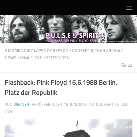
Unter dem Inhalt
A MOMENTARY LAPSE OF REASON
/
KONZERT & TOUR ARCHIV
/
NEWS
/
PINK FLOYD
/
ZEITZEUGEN
23
Flashback: Pink Floyd 16.6.1988 Berlin,
Platz der Republik
VON
WERNER
· VERÖFFENTLICHT
16. JUNI 2026
· AKTUALISIERT
29. JULI
2020