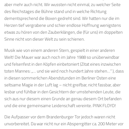
aber mehr auch nicht. Wir wussten nicht einmal, zu welcher Seite
des Reichstages die Bühne stand und in welche Richtung
dementsprechend die Boxen gedreht sind. Wir hatten nur die im
Herzen tief vergrabene und schier endlose Hoffnung wenigstens
etwas zu hören von den Zauberklängen, die (für uns) im doppelten
Sinne nicht von dieser Welt zu sein schienen.
Musik wie von einem anderen Stern, gespielt in einer anderen
Welt! Die Mauer war auch noch im Jahre 1988 so unüberwindbar
und felsenfest in den Köpfen einbetoniert (Zitat eines inzwischen
toten Mannes: „… und sie wird noch hundert Jahre stehen…“ ), dass
in diesen sommerlichen Abendstunden im Berliner Osten eine
seltsame Magie in der Luft lag – nicht greifbar, nicht fassbar, aber
lesbar und fühlbar in den Gesichtern der umstehenden Leute, die
sich aus nur diesem einen Grunde an genau diesem Ort befanden
und die eine gemeinsame Leidenschaft vereinte. PINK FLOYD!
Die Aufpasser vor dem Brandenburger Tor jedoch waren nicht
unvorbereitet. Da war nicht nur ein Absperrgitter ca. 200 Meter vor