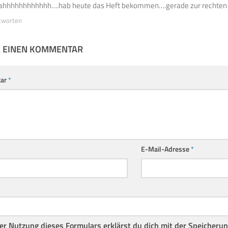
ahhhhhhhhhhhh….hab heute das Heft bekommen….gerade zur rechten 
tworten
E EINEN KOMMENTAR
ar
*
E-Mail-Adresse
*
er Nutzung dieses Formulars erklärst du dich mit der Speicheru