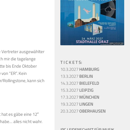
ie Vertreter ausgewählter
 mir die tagelange
T I C K E T S:
itte bis Ende Oktober
10.3.2027
HAMBURG
von “ER”. Kein
13.3.2027
BERLIN
/Rollingstone, kann sich
14.3.2027
BIELEFELD
15.3.2027
LEIPZIG
17.3.2027
MÜNCHEN
19.3.2027
LINGEN
20.3.2027
OBERHAUSEN
 hat es gäbe eine 12″
habe… alles nicht wahr.
JPC LEIDENSCHAFT FÜR MUSIK