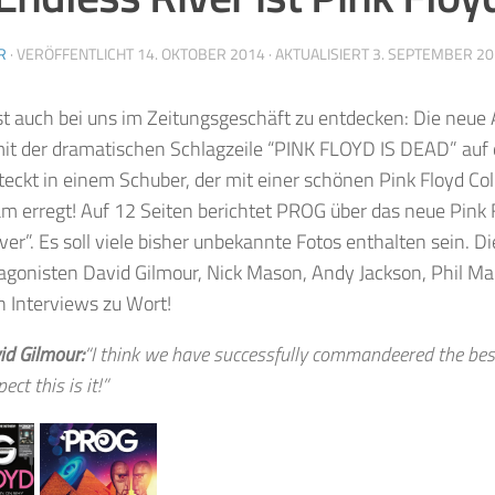
R
· VERÖFFENTLICHT
14. OKTOBER 2014
· AKTUALISIERT
3. SEPTEMBER 2
 auch bei uns im Zeitungsgeschäft zu entdecken: Die neue
it der dramatischen Schlagzeile “PINK FLOYD IS DEAD” auf
eckt in einem Schuber, der mit einer schönen Pink Floyd Co
m erregt! Auf 12 Seiten berichtet PROG über das neue Pink
ver”. Es soll viele bisher unbekannte Fotos enthalten sein. Di
agonisten David Gilmour, Nick Mason, Andy Jackson, Phil M
 Interviews zu Wort!
id Gilmour:
“I think we have successfully commandeered the best 
ect this is it!”