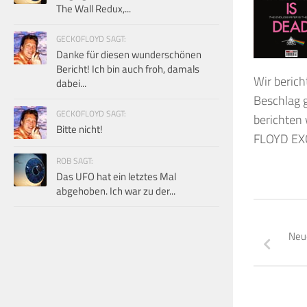
The Wall Redux,...
GECKOFLOYD SAGT:
Danke für diesen wunderschönen
Bericht! Ich bin auch froh, damals
Wir berich
dabei...
Beschlag 
GECKOFLOYD SAGT:
berichten 
Bitte nicht!
FLOYD EX
ROB SAGT:
Das UFO hat ein letztes Mal
abgehoben. Ich war zu der...
Neue