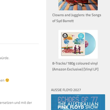
Clowns and Jugglers: the Songs
of Syd Barrett
würde.
8-Tracks/180g coloured vinyl
(Amazon Exclusive) [Vinyl LP]
men
AUSSIE FLOYD 2027
ersetzen und mit der