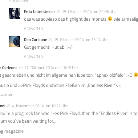
Felix Untersteiner
15. Oktober 2014 um 22:08 Uhr
das was sowieso das highlight des monats
wie armseli
Antworten
Don Corleone
15. Oktober 2014 um 23:24 Uhr
Gut gemacht! Hut ab! ;-/
Antworten
n Corleone
17. Oktober 2014 um 16:19 Uhr
t geschrieben und nicht im allgemeinen Jubelton. “aphex oldfield” :-O
usio und >>Pink Floyds endliches Fließen im „Endless River“<<
tworten
nni
4. November 2014 um 18:27 Uhr
 you´re a prog rock fan who likes Pink Floyd, then the “Endless River” is t
bum you´ve been waiting for…
og magazine