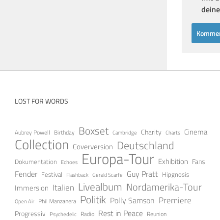
deine
LOST FOR WORDS
Boxset
Cinema
Charity
Aubrey Powell
Birthday
Cambridge
Charts
Collection
Deutschland
Coverversion
Europa-Tour
Exhibition
Fans
Dokumentation
Echoes
Guy Pratt
Fender
Festival
Hipgnosis
Gerald Scarfe
Flashback
Livealbum
Nordamerika-Tour
Italien
Immersion
Politik
Premiere
Polly Samson
Open Air
Phil Manzanera
Rest in Peace
Progressiv
Radio
Reunion
Psychedelic