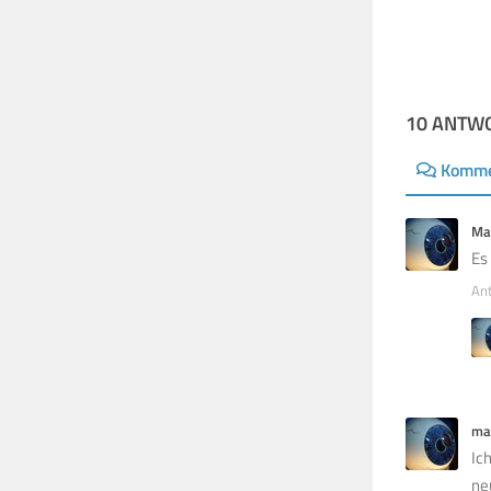
10 ANTW
Komme
Ma
Es
An
ma
Ic
ne