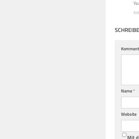
Ye
An
SCHREIB
Komment
Name
*
Website
Mit d