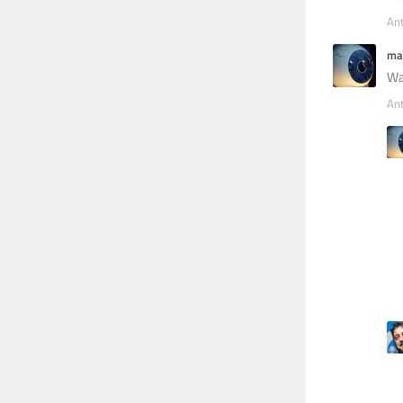
An
ma
Wa
An