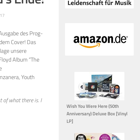
017
 Ausgabe des Prog-
 dem Cover! Das
llage unsere
 Floyd Album “The
e
anzanera, Youth
of what there is. I
Wish You Were Here (50th
Anniversary) Deluxe Box [Vinyl
LP]