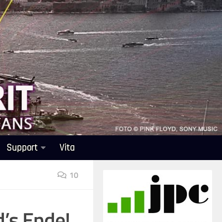
Support
Vita
10
d’s Ende!