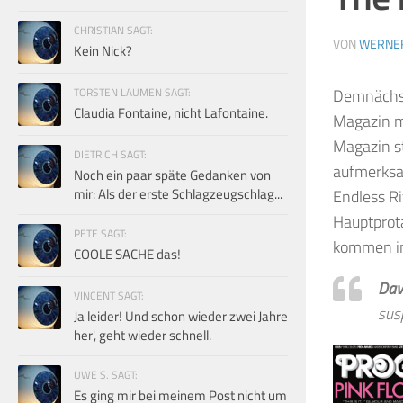
CHRISTIAN SAGT:
VON
WERNE
Kein Nick?
TORSTEN LAUMEN SAGT:
Demnächst
Claudia Fontaine, nicht Lafontaine.
Magazin m
Magazin st
DIETRICH SAGT:
aufmerksa
Noch ein paar späte Gedanken von
mir: Als der erste Schlagzeugschlag...
Endless Ri
Hauptprot
PETE SAGT:
kommen in
COOLE SACHE das!
Dav
VINCENT SAGT:
susp
Ja leider! Und schon wieder zwei Jahre
her', geht wieder schnell.
UWE S. SAGT:
Es ging mir bei meinem Post nicht um