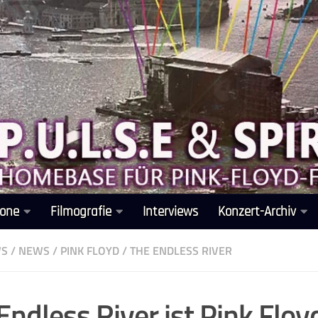
one
Filmografie
Interviews
Konzert-Archiv
WS
/
NEWS
/
PINK FLOYD
/
THE ENDLESS RIVER
Endless River ist Pink Floy