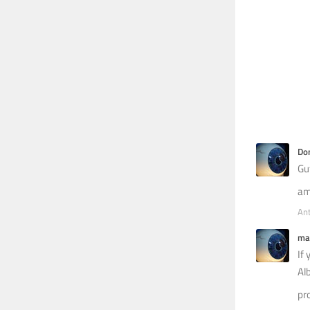
Do
Gu
am
An
ma
If
Al
pr