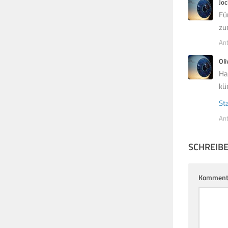
Jo
Fü
zu
An
Oli
Ha
k
St
An
SCHREIB
Komment