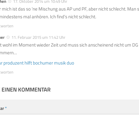
chen
17. Oktober 2014 um 10:49 Uhr
r mich ist das so ‘ne Mischung aus AP und PF, aber nicht schlecht. Man 
mindestens mal anhören. Ich find’s nicht schlecht.
tworten
ver
11. Februar 2015 um 11:42 Uhr
t wohl im Moment wieder Zeit und muss sich anscheinend nicht um D
ümmern…
ar produzent hilft bochumer musik duo
tworten
E EINEN KOMMENTAR
ar
*