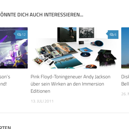
ÖNNTE DICH AUCH INTERESSIEREN...
12
6
son’s
Pink Floyd-Toningeneuer Andy Jackson
Dis
nd!
über sein Wirken an den Immersion
Bel
Editionen
26. 
13. JULI 2011
RTEN