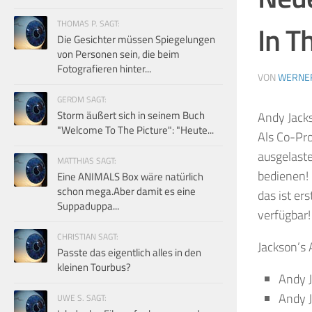
THOMAS P. SAGT:
In T
Die Gesichter müssen Spiegelungen
von Personen sein, die beim
Fotografieren hinter...
VON
WERNE
GERDM SAGT:
Storm äußert sich in seinem Buch
Andy Jack
"Welcome To The Picture": "Heute...
Als Co-Pro
ausgelaste
MATTHIAS SAGT:
bedienen! 
Eine ANIMALS Box wäre natürlich
schon mega.Aber damit es eine
das ist er
Suppaduppa...
verfügbar!
CHRISTIAN SAGT:
Jackson’s 
Passte das eigentlich alles in den
kleinen Tourbus?
Andy 
Andy J
UWE S. SAGT: