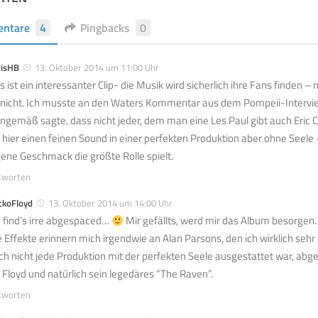
ntare
4
Pingbacks
0
risHB
13. Oktober 2014 um 11:00 Uhr
s ist ein interessanter Clip- die Musik wird sicherlich ihre Fans finden 
 nicht. Ich musste an den Waters Kommentar aus dem Pompeii-Intervie
nngemäß sagte, dass nicht jeder, dem man eine Les Paul gibt auch Eric C
h hier einen feinen Sound in einer perfekten Produktion aber ohne Seele
gene Geschmack die größte Rolle spielt.
tworten
ckoFloyd
13. Oktober 2014 um 14:00 Uhr
h find’s irre abgespaced…
Mir gefällts, werd mir das Album besorgen.
e Effekte erinnern mich irgendwie an Alan Parsons, den ich wirklich sehr
ch nicht jede Produktion mit der perfekten Seele ausgestattet war, abg
r Floyd und natürlich sein legedäres “The Raven”.
tworten