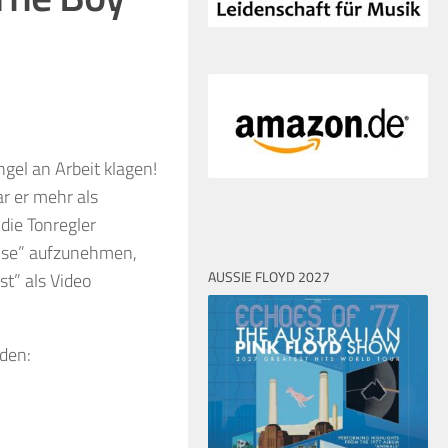
el an Arbeit klagen!
r er mehr als
die Tonregler
oise” aufzunehmen,
AUSSIE FLOYD 2027
st” als Video
rden: