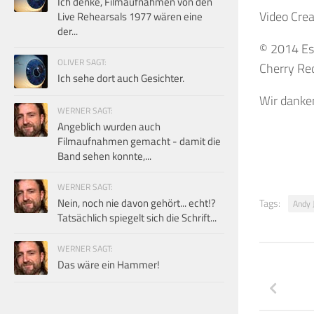
Ich denke, Filmaufnahmen von den
Video Cre
Live Rehearsals 1977 wären eine
der...
© 2014 Es
OLIVER SAGT:
Cherry Re
Ich sehe dort auch Gesichter.
Wir danken
WERNER SAGT:
Angeblich wurden auch
Filmaufnahmen gemacht - damit die
Band sehen konnte,...
WERNER SAGT:
Nein, noch nie davon gehört... echt!?
Tags:
Andy 
Tatsächlich spiegelt sich die Schrift...
WERNER SAGT:
Das wäre ein Hammer!