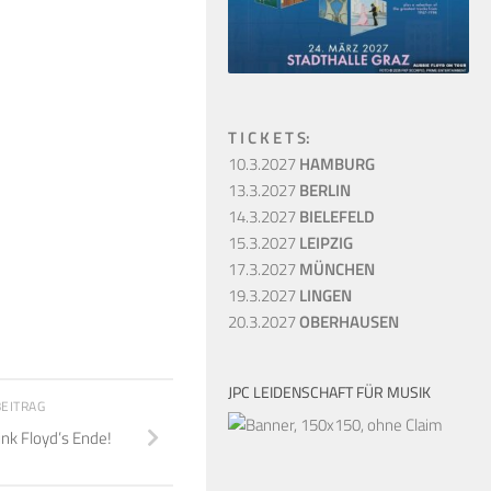
T I C K E T S:
10.3.2027
HAMBURG
13.3.2027
BERLIN
14.3.2027
BIELEFELD
15.3.2027
LEIPZIG
17.3.2027
MÜNCHEN
19.3.2027
LINGEN
20.3.2027
OBERHAUSEN
JPC LEIDENSCHAFT FÜR MUSIK
BEITRAG
ink Floyd’s Ende!