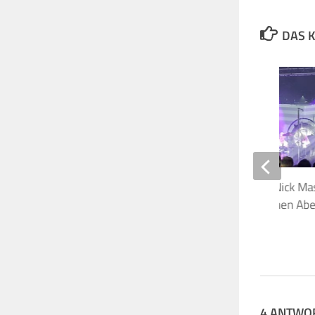
DAS K
Floyd-Fans bereiten Nick Ma
Saucers unvergesslichen Abe
10. SEPTEMBER 2018
4 ANTWO