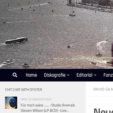
Unter dem Inhalt
Home
Diskografie
Editorial
Fanz
DAVID GI
CHIT CHAT WITH OYSTER
MIKE SCHNEIDER SAGT:
Für mich wäre ...... -Studio Animals
Neue
Steven Wilson (LP &CD) -Live...