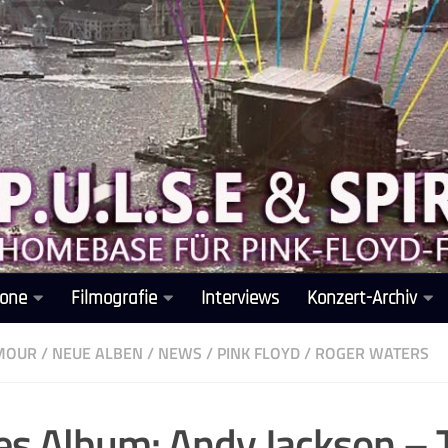
one
Filmografie
Interviews
Konzert-Archiv
LMOUR
/
NEUE ALBEN
/
NEWS
/
PINK FLOYD
/
ROGER WATERS
s Album: Andy Jackson – 