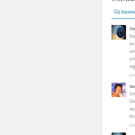
Komme
Ch
Da
es
si
ic
ei
An
Ge
Ic
Di
au
fü
An