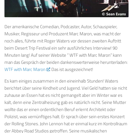
Der amerikanische Comedian, Podcaster, Autor, Schauspieler,
Musiker, Regisseur und Produzent Marc Maron, was macht der
noch alles, führte mit Roger Waters vor dessen zweiten Auftritt
beim Desert Trip Festival ein sehr ausführliches Interview! 90
Minuten lang! Auf seiner Website ” WTF with Marc Maron” kann
man das Gespräch der beiden dankenswerterweise herunterladen:
WTF with Marc Maron
. Das ist ausgezeichnet!
Es kam einiges zusammen in den eineinhalb Stunden! Waters
berichtet über seine Kindheit und Jugend. Viel Geld hatten sie nicht
zuhause an Essen hat es nicht gemangelt aber im Winter war es
kalt, denn eine Zentralheizung gab es natürlich nicht. Seine Mutter
wollte das er einen ordentlichen Beruf erlernt Architekt oder
Polizist, was vernünftiges halt. Er sprach über sein erstes Konzert
der Rolling Stones. John Lennon hat er einmal kurz im Kontrollraum
der Abbey Road Studios getroffen. Seine musikalischen