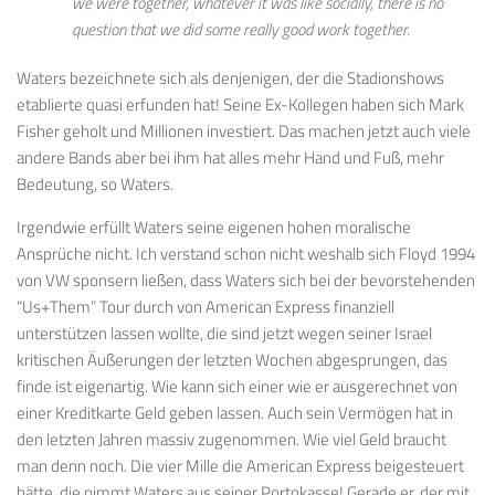
we were together, whatever it was like socially, there is no
question that we did some really good work together.
Waters bezeichnete sich als denjenigen, der die Stadionshows
etablierte quasi erfunden hat! Seine Ex-Kollegen haben sich Mark
Fisher geholt und Millionen investiert. Das machen jetzt auch viele
andere Bands aber bei ihm hat alles mehr Hand und Fuß, mehr
Bedeutung, so Waters.
Irgendwie erfüllt Waters seine eigenen hohen moralische
Ansprüche nicht. Ich verstand schon nicht weshalb sich Floyd 1994
von VW sponsern ließen, dass Waters sich bei der bevorstehenden
“Us+Them” Tour durch von American Express finanziell
unterstützen lassen wollte, die sind jetzt wegen seiner Israel
kritischen Äußerungen der letzten Wochen abgesprungen, das
finde ist eigenartig. Wie kann sich einer wie er ausgerechnet von
einer Kreditkarte Geld geben lassen. Auch sein Vermögen hat in
den letzten Jahren massiv zugenommen. Wie viel Geld braucht
man denn noch. Die vier Mille die American Express beigesteuert
hätte, die nimmt Waters aus seiner Portokasse! Gerade er, der mit