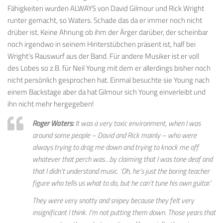
Fähigkeiten wurden ALWAYS von David Gilmour und Rick Wright
runter gemacht, so Waters. Schade das da er immer noch nicht
drüber ist. Keine Ahnung ob ihm der Ärger darüber, der scheinbar
noch irgendwo in seinem Hinterstübchen präsent ist, half bei
Wright’s Rauswurf aus der Band. Für andere Musiker ist er voll
des Lobes so z.B. für Neil Young mit dem er allerdings bisher noch
nicht persönlich gesprochen hat. Einmal besuchte sie Young nach
einem Backstage aber da hat Gilmour sich Young einverleibt und
ihn nicht mehr hergegeben!
Roger Waters:
It was a very toxic environment, when I was
around some people – David and Rick mainly – who were
always trying to drag me down and trying to knock me off
whatever that perch was…by claiming that I was tone deaf and
that I didn’t understand music. ‘Oh, he’s just the boring teacher
figure who tells us what to do, but he can’t tune his own guitar.’
They were very snotty and snipey because they felt very
insignificant I think. I’m not putting them down. Those years that