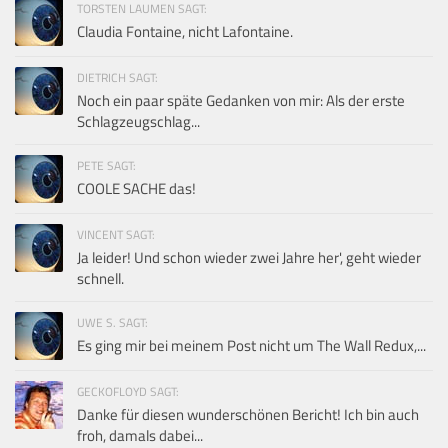
TORSTEN LAUMEN SAGT:
Claudia Fontaine, nicht Lafontaine.
DIETRICH SAGT:
Noch ein paar späte Gedanken von mir: Als der erste
Schlagzeugschlag...
PETE SAGT:
COOLE SACHE das!
VINCENT SAGT:
Ja leider! Und schon wieder zwei Jahre her', geht wieder
schnell.
UWE S. SAGT:
Es ging mir bei meinem Post nicht um The Wall Redux,...
GECKOFLOYD SAGT:
Danke für diesen wunderschönen Bericht! Ich bin auch
froh, damals dabei...