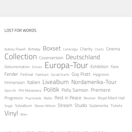
LOST FOR WORDS
Boxset
Cinema
Charity
Aubrey Powell
Birthday
Cambridge
Charts
Collection
Deutschland
Coverversion
Europa-Tour
Exhibition
Fans
Dokumentation
Echoes
Guy Pratt
Fender
Festival
Hipgnosis
Gerald Scarfe
Flashback
Livealbum
Nordamerika-Tour
Italien
Immersion
Politik
Premiere
Polly Samson
Open Air
Phil Manzanera
Rest in Peace
Progressiv
Royal Albert Hall
Radio
Reunion
Psychedelic
Stream
Studio
Soloalbum
Tickets
Südamerika
Steven Wilson
Single
Vinyl
Wien