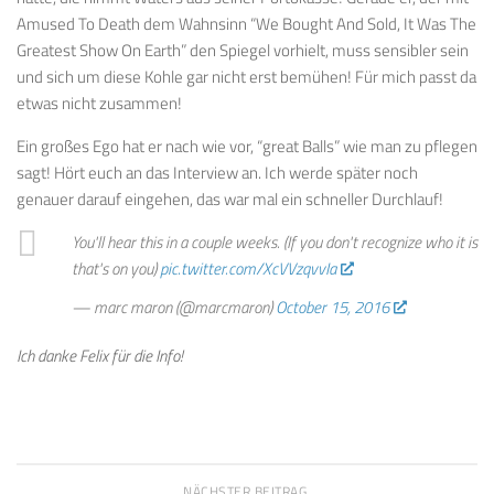
Amused To Death dem Wahnsinn “We Bought And Sold, It Was The
Greatest Show On Earth” den Spiegel vorhielt, muss sensibler sein
und sich um diese Kohle gar nicht erst bemühen! Für mich passt da
etwas nicht zusammen!
Ein großes Ego hat er nach wie vor, “great Balls” wie man zu pflegen
sagt! Hört euch an das Interview an. Ich werde später noch
genauer darauf eingehen, das war mal ein schneller Durchlauf!
You'll hear this in a couple weeks. (If you don't recognize who it is
that's on you)
pic.twitter.com/XcVVzqvvIa
— marc maron (@marcmaron)
October 15, 2016
Ich danke Felix für die Info!
NÄCHSTER BEITRAG