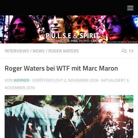
Unter dem Inhalt
INTERVIEWS
/
NEWS
/
ROGER WATERS
13
Roger Waters bei WTF mit Marc Maron
VON
WERNER
· VERÖFFENTLICHT
2. NOVEMBER 2016
· AKTUALISIERT
3.
NOVEMBER 2016