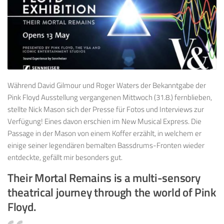
Während David Gilmour und Roger Waters der Bekanntgabe der
Pink Floyd Ausstellung vergangenen Mittwoch (31.8.) fernblieben,
stellte Nick Mason sich der Presse für Fotos und Interviews zur
Verfügung! Eines davon erschien im New Musical Express. Die
Passage in der Mason von einem Koffer erzählt, in welchem er
einige seiner legendären bemalten Bassdrums-Fronten wieder
entdeckte, gefällt mir besonders gut.
Their Mortal Remains is a multi-sensory
theatrical journey through the world of Pink
Floyd.