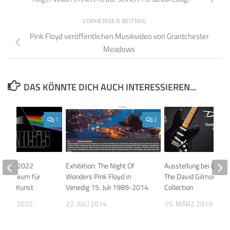
VORHERIGER BEITRAG
Pink Floyd veröffentlichen Musikvideo von Grantchester
Meadows
DAS KÖNNTE DICH AUCH INTERESSIEREN...
1
2
 19.11.2022
Exhibition: The Night Of
Ausstellung bei Christi
n, Museum für
Wonders Pink Floyd in
The David Gilmour Gui
ische Kunst
Venedig 15. Juli 1989-2014
Collection
MBER 2022
22. JULI 2014
15. MÄRZ 2019