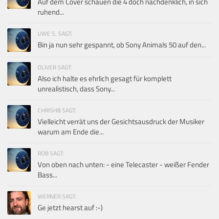
Auf dem Cover schauen die 4 doch nachdenklich, in sich
ruhend...
UWE S. SAGT:
Bin ja nun sehr gespannt, ob Sony Animals 50 auf den...
OLIVER SAGT:
Also ich halte es ehrlich gesagt für komplett
unrealistisch, dass Sony...
CHRISHB SAGT:
Vielleicht verrät uns der Gesichtsausdruck der Musiker
warum am Ende die...
ROB SAGT:
Von oben nach unten: - eine Telecaster - weißer Fender
Bass...
WERNER SAGT:
Ge jetzt hearst auf :-)