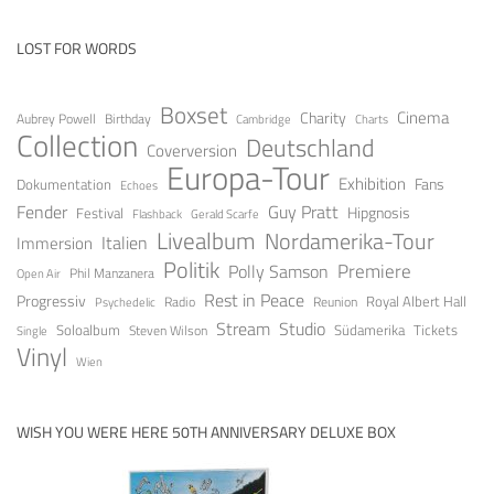
LOST FOR WORDS
Boxset
Cinema
Charity
Aubrey Powell
Birthday
Cambridge
Charts
Collection
Deutschland
Coverversion
Europa-Tour
Exhibition
Fans
Dokumentation
Echoes
Fender
Guy Pratt
Festival
Hipgnosis
Gerald Scarfe
Flashback
Livealbum
Nordamerika-Tour
Italien
Immersion
Politik
Premiere
Polly Samson
Open Air
Phil Manzanera
Rest in Peace
Progressiv
Royal Albert Hall
Radio
Reunion
Psychedelic
Stream
Studio
Soloalbum
Tickets
Südamerika
Steven Wilson
Single
Vinyl
Wien
WISH YOU WERE HERE 50TH ANNIVERSARY DELUXE BOX