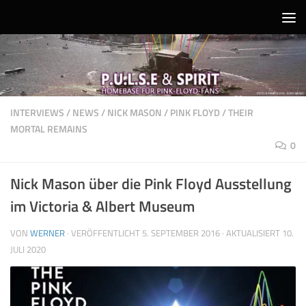
Unter dem Inhalt
INTERVIEWS
/
NEWS
/
NICK MASON
/
PINK FLOYD
/
THEIR
MORTAL REMAINS
0
Nick Mason über die Pink Floyd Ausstellung
im Victoria & Albert Museum
VON
WERNER
· VERÖFFENTLICHT
5. SEPTEMBER 2016
· AKTUALISIERT
10.
JULI 2020