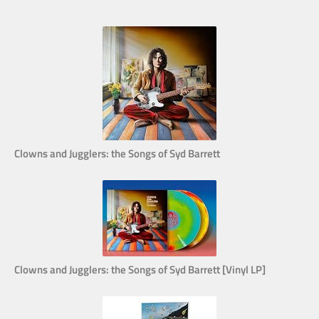
Clowns and Jugglers: the Songs of Syd Barrett
Clowns and Jugglers: the Songs of Syd Barrett [Vinyl LP]