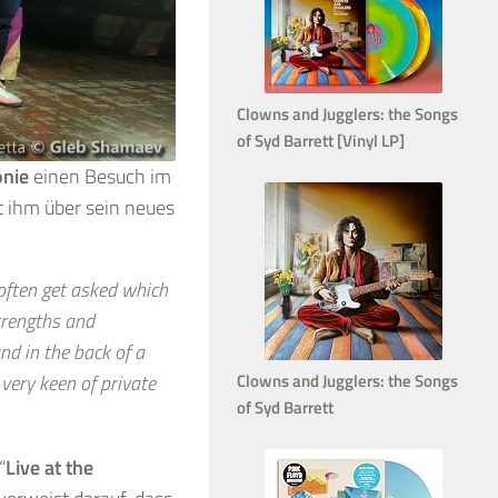
Clowns and Jugglers: the Songs
of Syd Barrett [Vinyl LP]
onie
einen Besuch im
 ihm über sein neues
e often get asked which
trengths and
nd in the back of a
very keen of private
Clowns and Jugglers: the Songs
of Syd Barrett
“
Live at the