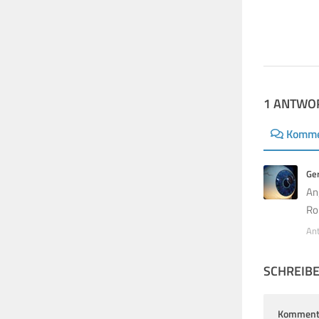
9. JANUAR 2015
1 ANTWO
Komme
Ge
An
Ro
An
SCHREIB
Komment