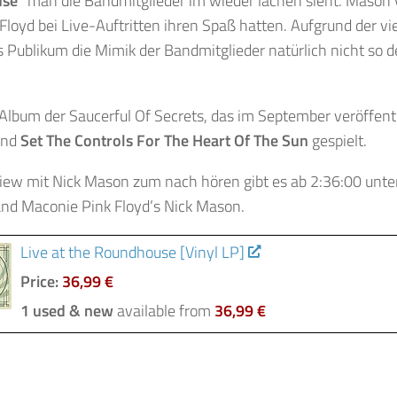
use
” man die Bandmitglieder im wieder lachen sieht. Mason 
Floyd bei Live-Auftritten ihren Spaß hatten. Aufgrund der v
 Publikum die Mimik der Bandmitglieder natürlich nicht so 
lbum der Saucerful Of Secrets, das im September veröffentl
nd
Set The Controls For The Heart Of The Sun
gespielt.
iew mit Nick Mason zum nach hören gibt es ab 2:36:00 unter
and Maconie Pink Floyd’s Nick Mason.
Live at the Roundhouse [Vinyl LP]
Price:
36,99 €
1 used & new
available from
36,99 €