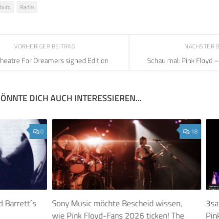
lbum
Radio
VORHERIGER BEITRAG
NÄCHSTER 
heatre For Dreamers signed Edition
Schau mal: Pink Floyd –
ÖNNTE DICH AUCH INTERESSIEREN...
0
18
 Barrett´s
Sony Music möchte Bescheid wissen,
3sa
wie Pink Floyd-Fans 2026 ticken! The
Pin