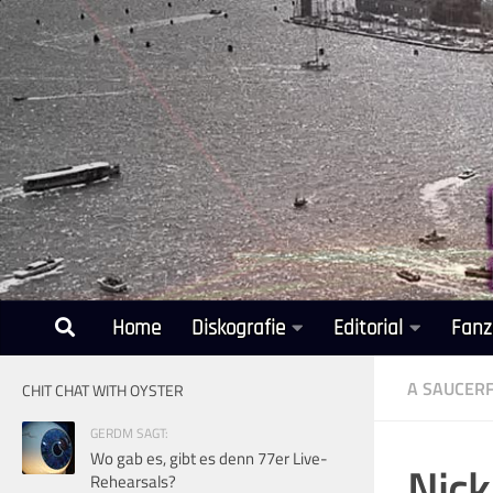
Unter dem Inhalt
Home
Diskografie
Editorial
Fanz
A SAUCERF
CHIT CHAT WITH OYSTER
GERDM SAGT:
Wo gab es, gibt es denn 77er Live-
Nick
Rehearsals?