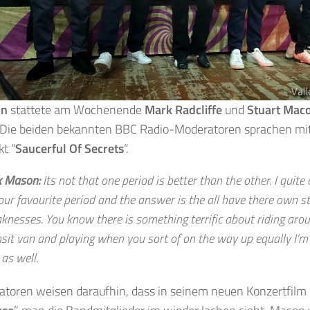
on
stattete am Wochenende
Mark Radcliffe
und
Stuart Mac
! Die beiden bekannten BBC Radio-Moderatoren sprachen mit
t “
Saucerful Of Secrets
“.
k Mason:
Its not that one period is better than the other. I quit
your favourite period and the answer is the all have there own s
knesses. You know there is something terrific about riding arou
nsit van and playing when you sort of on the way up equally I’m 
 as well.
atoren weisen daraufhin, dass in seinem neuen Konzertfilm 