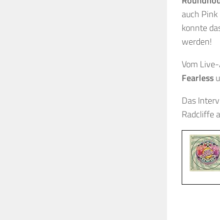
Roundho
auch Pink 
konnte das
werden!
Vom Live-A
Fearless
u
Das Interv
Radcliffe 