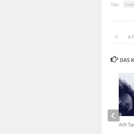
Tags:
Livea
A T
DAS K
Radio-Sendung anlässlich Syd
69. Geburtstag