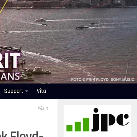
Support
Vita
1
nk Floyd-