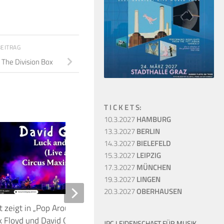
BEITRAG
 The Division Box
T I C K E T S:
10.3.2027
HAMBURG
13.3.2027
BERLIN
2
14.3.2027
BIELEFELD
15.3.2027
LEIPZIG
17.3.2027
MÜNCHEN
19.3.2027
LINGEN
20.3.2027
OBERHAUSEN
t zeigt in „Pop Around the Clock“
Nick Mason’s Saucerful
k Floyd und David Gilmour an
Fearless – Live At T
JPC LEIDENSCHAFT FÜR MUSIK