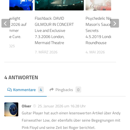
 The Twilight
Flashback: DAVID
Psychedelic Night 2: Nick
ühjahr 2026 auf
GILMOUR IN CONCERT
Mason’s Saucerful Of
 im Sommer
Live and Exclusive
Secrets
on The Cure.
7.3.2006 London,
4.5.2019 London,
Mermaid Theatre
Roundhouse
BER 2025
7. MÄRZ 2026
4. MAI 2026
4 ANTWORTEN
Kommentare
4
Pingbacks
0
Oliver
25. Januar 2026 um 16:28 Uhr
Guitar Player hat auch einen lesenswerten Artikel über Andy
Fairweather Low, der ebenfalls über seine Begegnungen mit
Pink Floyd und seine Zeit bei Roger berichtet.