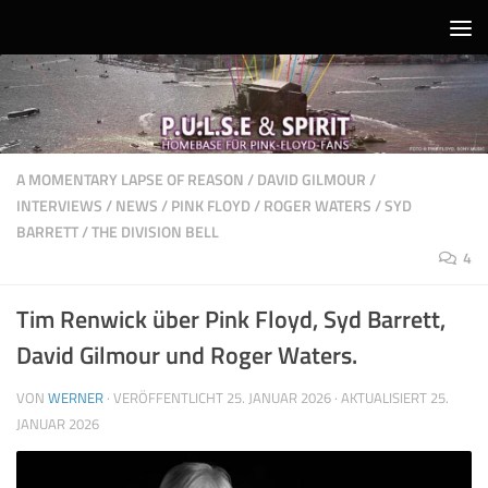
Unter dem Inhalt
A MOMENTARY LAPSE OF REASON
/
DAVID GILMOUR
/
INTERVIEWS
/
NEWS
/
PINK FLOYD
/
ROGER WATERS
/
SYD
BARRETT
/
THE DIVISION BELL
4
Tim Renwick über Pink Floyd, Syd Barrett,
David Gilmour und Roger Waters.
VON
WERNER
· VERÖFFENTLICHT
25. JANUAR 2026
· AKTUALISIERT
25.
JANUAR 2026