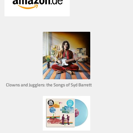
Clowns and Jugglers: the Songs of Syd Barrett