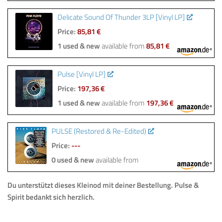
Delicate Sound Of Thunder 3LP [Vinyl LP]
Price:
85,81 €
1 used & new
available from
85,81 €
Pulse [Vinyl LP]
Price:
197,36 €
1 used & new
available from
197,36 €
PULSE (Restored & Re-Edited)
Price:
---
0 used & new
available from
Du unterstützt dieses Kleinod mit deiner Bestellung.
Pulse &
Spirit bedankt sich herzlich.