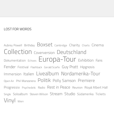
LOST FOR WORDS
Boxset
Cinema
Charity
Aubrey Powell
Birthday
Cambridge
Charts
Collection
Deutschland
Coverversion
Europa-Tour
Exhibition
Fans
Dokumentation
Echoes
Fender
Guy Pratt
Festival
Hipgnosis
Gerald Scarfe
Flashback
Livealbum
Nordamerika-Tour
Italien
Immersion
Politik
Premiere
Polly Samson
Open Air
Phil Manzanera
Rest in Peace
Progressiv
Royal Albert Hall
Radio
Reunion
Psychedelic
Stream
Studio
Soloalbum
Tickets
Südamerika
Steven Wilson
Single
Vinyl
Wien