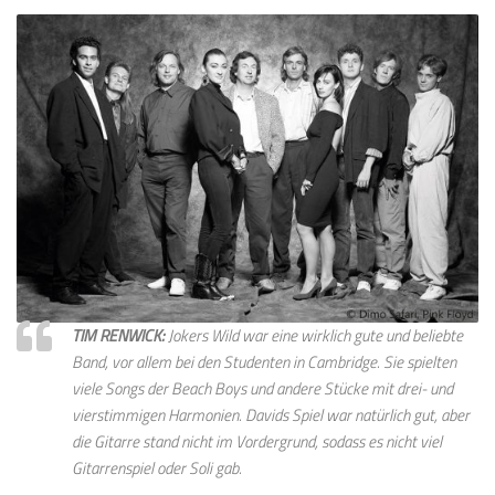
TIM RENWICK:
Jokers Wild war eine wirklich gute und beliebte
Band, vor allem bei den Studenten in Cambridge. Sie spielten
viele Songs der Beach Boys und andere Stücke mit drei- und
vierstimmigen Harmonien. Davids Spiel war natürlich gut, aber
die Gitarre stand nicht im Vordergrund, sodass es nicht viel
Gitarrenspiel oder Soli gab.