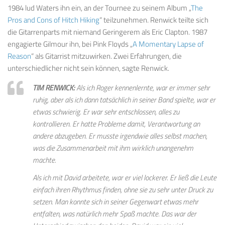
1984 lud Waters ihn ein, an der Tournee zu seinem Album „
The
Pros and Cons of Hitch Hiking
“ teilzunehmen. Renwick teilte sich
die Gitarrenparts mit niemand Geringerem als Eric Clapton. 1987
engagierte Gilmour ihn, bei Pink Floyds „
A Momentary Lapse of
Reason
“ als Gitarrist mitzuwirken. Zwei Erfahrungen, die
unterschiedlicher nicht sein können, sagte Renwick.
TIM RENWICK:
Als ich Roger kennenlernte, war er immer sehr
ruhig, aber als ich dann tatsächlich in seiner Band spielte, war er
etwas schwierig. Er war sehr entschlossen, alles zu
kontrollieren. Er hatte Probleme damit, Verantwortung an
andere abzugeben. Er musste irgendwie alles selbst machen,
was die Zusammenarbeit mit ihm wirklich unangenehm
machte.
Als ich mit David arbeitete, war er viel lockerer. Er ließ die Leute
einfach ihren Rhythmus finden, ohne sie zu sehr unter Druck zu
setzen. Man konnte sich in seiner Gegenwart etwas mehr
entfalten, was natürlich mehr Spaß machte. Das war der