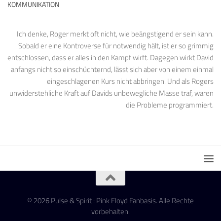
KOMMUNIKATION
Ich denke, Roger merkt oft nicht, wie beängstigend er sein kann.
Sobald er eine Kontroverse für notwendig hält, ist er so grimmig
entschlossen, dass er alles in den Kampf wirft. Dagegen wirkt David
anfangs nicht so einschüchternd, lässt sich aber von einem einmal
eingeschlagenen Kurs nicht abbringen. Und als Rogers
unwiderstehliche Kraft auf Davids unbewegliche Masse traf, waren
die Probleme programmiert.
© 2026 Pulse & Spirit : Pink Floyd Fanbasis. Alle Rechte
vorbehalten.