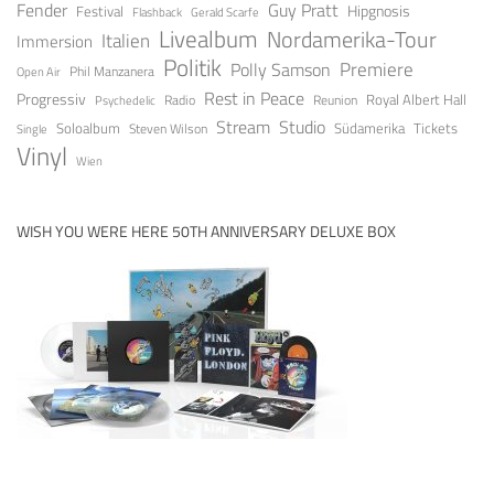
Guy Pratt
Fender
Festival
Hipgnosis
Gerald Scarfe
Flashback
Livealbum
Nordamerika-Tour
Italien
Immersion
Politik
Premiere
Polly Samson
Open Air
Phil Manzanera
Rest in Peace
Progressiv
Royal Albert Hall
Radio
Reunion
Psychedelic
Stream
Studio
Soloalbum
Tickets
Südamerika
Steven Wilson
Single
Vinyl
Wien
WISH YOU WERE HERE 50TH ANNIVERSARY DELUXE BOX