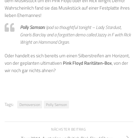
dem Musikstück um ein Pink Floyd oder ein Rick Wright Demo!
Wahrscheinlich fand sie das Musikstück auf einer Festplatte ihres
lieben Ehemannes!
Polly Samson:
Ipod so thoughtful tonight – Lady Stardust,
Gnarls Barclay and a forgotten demo called Jazzy in F with Rick
Wright on Hammond Organ.
Oder handelt es sich bereits um einen Silberstreifen am Horizont,
von der geplanten ultimativen
Pink Floyd Raritäten-Box
, von der
wir noch gar nichts ahnen?
Tags:
Demoversion
Polly Samson
NÄCHSTER BEITRAG