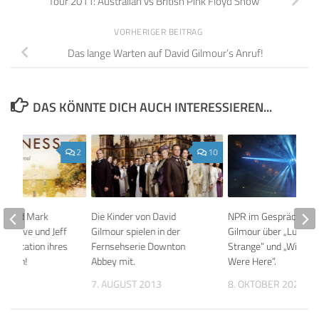
Tour 2011: Australian vs British Pink Floyd Show
VORHERIGER BEITRAG
Das lange Warten auf David Gilmour’s Anruf!
DAS KÖNNTE DICH AUCH INTERESSIEREN...
2
10
on lud Mark
Die Kinder von David
NPR im Gespräch mit
ick Cave und Jeff
Gilmour spielen in der
Gilmour über „Luck a
räsentation ihres
Fernsehserie Downton
Strange” und „Wish Y
n ein!
Abbey mit.
Were Here”.
 2015
7. AUGUST 2013
8. OKTOBER 2025