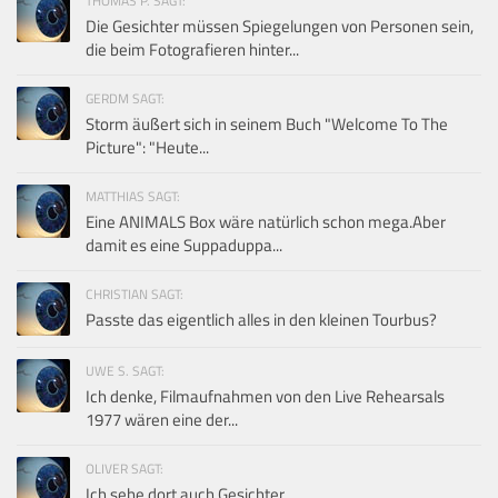
THOMAS P. SAGT:
Die Gesichter müssen Spiegelungen von Personen sein,
die beim Fotografieren hinter...
GERDM SAGT:
Storm äußert sich in seinem Buch "Welcome To The
Picture": "Heute...
MATTHIAS SAGT:
Eine ANIMALS Box wäre natürlich schon mega.Aber
damit es eine Suppaduppa...
CHRISTIAN SAGT:
Passte das eigentlich alles in den kleinen Tourbus?
UWE S. SAGT:
Ich denke, Filmaufnahmen von den Live Rehearsals
1977 wären eine der...
OLIVER SAGT:
Ich sehe dort auch Gesichter.