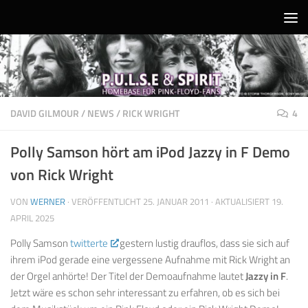
Unter dem Inhalt
DAVID GILMOUR
/
NEWS
/
RICK WRIGHT
4
Polly Samson hört am iPod Jazzy in F Demo
von Rick Wright
VON
WERNER
· VERÖFFENTLICHT
25. JANUAR 2011
· AKTUALISIERT
19.
APRIL 2025
Polly Samson
twitterte
gestern lustig drauflos, dass sie sich auf
ihrem iPod gerade eine vergessene Aufnahme mit Rick Wright an
der Orgel anhörte! Der Titel der Demoaufnahme lautet
Jazzy in F
.
Jetzt wäre es schon sehr interessant zu erfahren, ob es sich bei