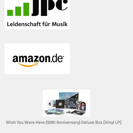
Wish You Were Here (50th Anniversary) Deluxe Box [Vinyl LP]