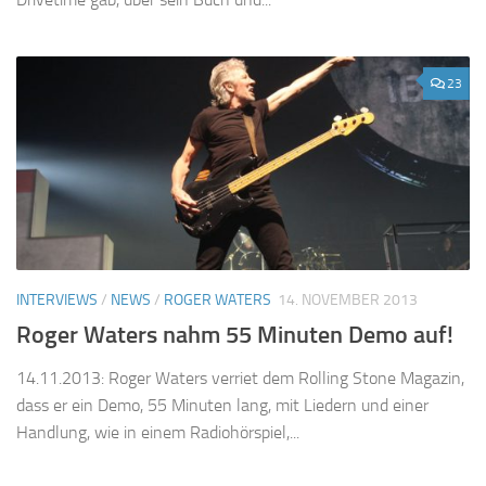
23
INTERVIEWS
/
NEWS
/
ROGER WATERS
14. NOVEMBER 2013
Roger Waters nahm 55 Minuten Demo auf!
14.11.2013: Roger Waters verriet dem Rolling Stone Magazin,
dass er ein Demo, 55 Minuten lang, mit Liedern und einer
Handlung, wie in einem Radiohörspiel,...