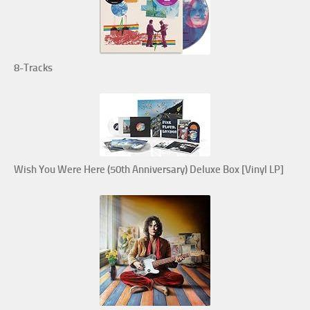
8-Tracks
Wish You Were Here (50th Anniversary) Deluxe Box [Vinyl LP]