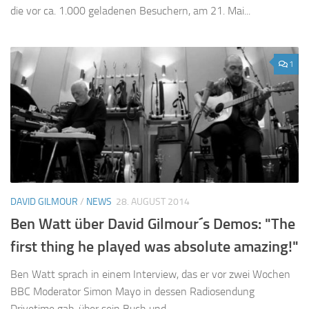
die vor ca. 1.000 geladenen Besuchern, am 21. Mai...
1
DAVID GILMOUR
/
NEWS
28. AUGUST 2014
Ben Watt über David Gilmour´s Demos: "The
first thing he played was absolute amazing!"
Ben Watt sprach in einem Interview, das er vor zwei Wochen
BBC Moderator Simon Mayo in dessen Radiosendung
Drivetime gab, über sein Buch und...