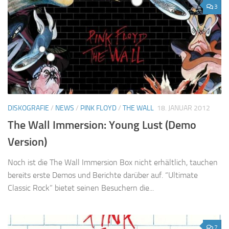
3
DISKOGRAFIE
/
NEWS
/
PINK FLOYD
/
THE WALL
18. JANUAR 2012
The Wall Immersion: Young Lust (Demo
Version)
Noch ist die The Wall Immersion Box nicht erhältlich, tauchen
bereits erste Demos und Berichte darüber auf. “Ultimate
Classic Rock” bietet seinen Besuchern die...
7