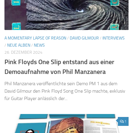
A MOMENTARY LAPSE OF REASON
/
DAVID GILMOUR
/
INTERVIEWS
/
NEUE ALBEN
/
NEWS
26. DEZEMBER 2024
Pink Floyds One Slip entstand aus einer
Demoaufnahme von Phil Manzanera
Phil Manzanera veröffentlichte sein Demo PM 1 aus dem
David Gilmour den Pink Floyd Song One Slip machte, exklusiv
für Guitar Player anlässlich der...
1