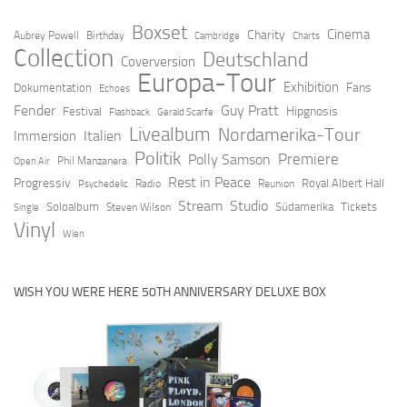
Boxset
Cinema
Charity
Aubrey Powell
Birthday
Cambridge
Charts
Collection
Deutschland
Coverversion
Europa-Tour
Exhibition
Fans
Dokumentation
Echoes
Fender
Guy Pratt
Hipgnosis
Festival
Flashback
Gerald Scarfe
Livealbum
Nordamerika-Tour
Italien
Immersion
Politik
Premiere
Polly Samson
Open Air
Phil Manzanera
Rest in Peace
Progressiv
Royal Albert Hall
Radio
Reunion
Psychedelic
Stream
Studio
Soloalbum
Südamerika
Tickets
Steven Wilson
Single
Vinyl
Wien
WISH YOU WERE HERE 50TH ANNIVERSARY DELUXE BOX