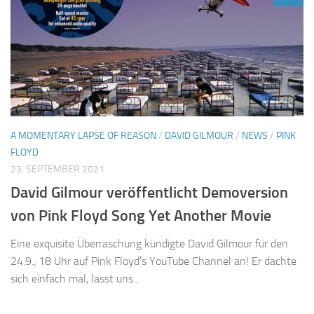
A MOMENTARY LAPSE OF REASON
/
DAVID GILMOUR
/
NEWS
/
PINK
FLOYD
23. SEPTEMBER 2021
David Gilmour veröffentlicht Demoversion
von Pink Floyd Song Yet Another Movie
Eine exquisite Überraschung kündigte David Gilmour für den
24.9., 18 Uhr auf Pink Floyd′s YouTube Channel an! Er dachte
sich einfach mal, lasst uns...