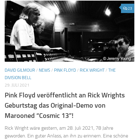
23
DAVID GILMOUR
/
NEWS
/
PINK FLOYD
/
RICK WRIGHT
/
THE
DIVISION BELL
29. JULI 2021
Pink Floyd veröffentlicht an Rick Wrights
Geburtstag das Original-Demo von
Marooned “Cosmic 13”!
Rick Wright wäre gestern, am 28. Juli 2021, 78 Jahre
geworden. Ein guter Anlass, an ihn zu erinnern. Eine schöne