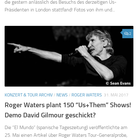
die gestern anlässlich des Besuchs des derzeitigen Us-
Präsidenten in London stattfand! Fotos von ihm und...
2
KONZERT & TOUR ARCHIV
/
NEWS
/
ROGER WATERS
31. MAI 2017
Roger Waters plant 150 “Us+Them” Shows!
Demo David Gilmour geschickt?
Die “El Mundo” (spanische Tageszeitung) veröffentlichte am
25. Mai einen Artikel über Roger Waters Tour-Generalprobe,