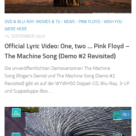
DVD & BLU-RAY: MOVIES & TV
/
NEWS
/
PINK FLOYD
/
WISH YOU
WERE HERE
14. SEPTEMBER 2025
Official Lyric Video: One, two … Pink Floyd –
The Machine Song (Demo #2 Revisited)
Die unveröffentlichten Demoversionen The Machine
Song (Roger’s Demo) und The Machine Song (Demo #2
Revisited) gibt es auf der WYWH50 Doppel-CD, Blu-Ray, 3-LP
und Suppaduppa-Box....
1