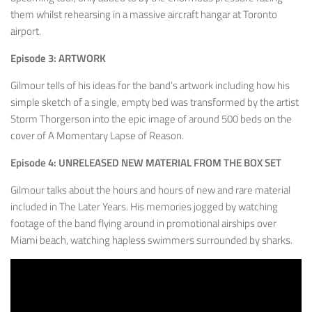
them whilst rehearsing in a massive aircraft hangar at Toronto
airport.
Episode 3: ARTWORK
Gilmour tells of his ideas for the band’s artwork including how his
simple sketch of a single, empty bed was transformed by the artist
Storm Thorgerson into the epic image of around 500 beds on the
cover of A Momentary Lapse of Reason.
Episode 4: UNRELEASED NEW MATERIAL FROM THE BOX SET
Gilmour talks about the hours and hours of new and rare material
included in The Later Years. His memories jogged by watching
footage of the band flying around in promotional airships over
Miami beach, watching hapless swimmers surrounded by sharks.