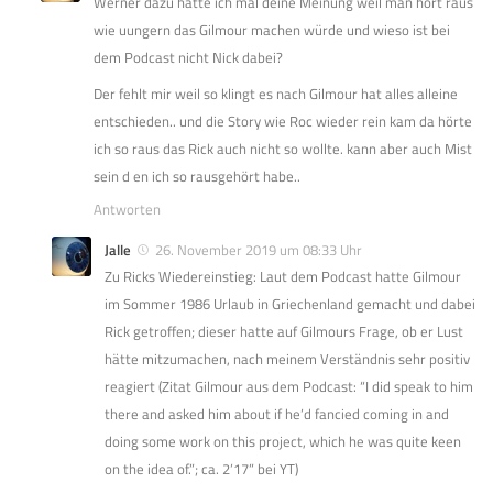
Werner dazu hätte ich mal deine Meinung weil man hört raus
wie uungern das Gilmour machen würde und wieso ist bei
dem Podcast nicht Nick dabei?
Der fehlt mir weil so klingt es nach Gilmour hat alles alleine
entschieden.. und die Story wie Roc wieder rein kam da hörte
ich so raus das Rick auch nicht so wollte. kann aber auch Mist
sein d en ich so rausgehört habe..
Antworten
Jalle
26. November 2019 um 08:33 Uhr
Zu Ricks Wiedereinstieg: Laut dem Podcast hatte Gilmour
im Sommer 1986 Urlaub in Griechenland gemacht und dabei
Rick getroffen; dieser hatte auf Gilmours Frage, ob er Lust
hätte mitzumachen, nach meinem Verständnis sehr positiv
reagiert (Zitat Gilmour aus dem Podcast: “I did speak to him
there and asked him about if he’d fancied coming in and
doing some work on this project, which he was quite keen
on the idea of.”; ca. 2’17” bei YT)