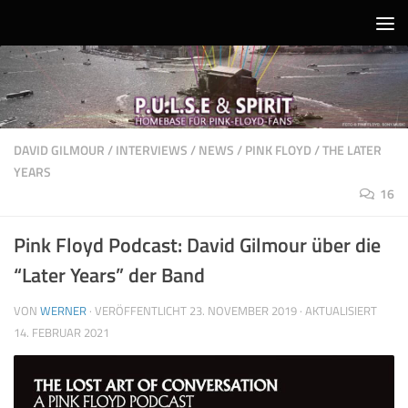
Unter dem Inhalt
DAVID GILMOUR
/
INTERVIEWS
/
NEWS
/
PINK FLOYD
/
THE LATER
YEARS
16
Pink Floyd Podcast: David Gilmour über die
“Later Years” der Band
VON
WERNER
· VERÖFFENTLICHT
23. NOVEMBER 2019
· AKTUALISIERT
14. FEBRUAR 2021