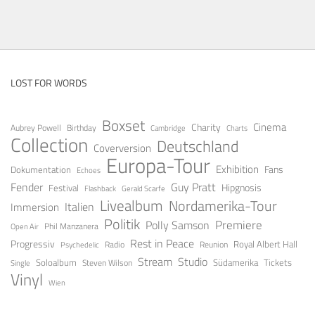
LOST FOR WORDS
Boxset
Cinema
Charity
Aubrey Powell
Birthday
Cambridge
Charts
Collection
Deutschland
Coverversion
Europa-Tour
Exhibition
Fans
Dokumentation
Echoes
Fender
Guy Pratt
Festival
Hipgnosis
Gerald Scarfe
Flashback
Livealbum
Nordamerika-Tour
Italien
Immersion
Politik
Premiere
Polly Samson
Open Air
Phil Manzanera
Rest in Peace
Progressiv
Royal Albert Hall
Radio
Reunion
Psychedelic
Stream
Studio
Soloalbum
Tickets
Südamerika
Steven Wilson
Single
Vinyl
Wien