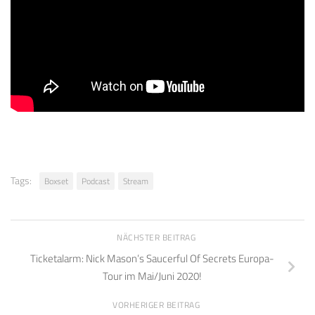
Tags:
Boxset
Podcast
Stream
NÄCHSTER BEITRAG
Ticketalarm: Nick Mason’s Saucerful Of Secrets Europa-
Tour im Mai/Juni 2020!
VORHERIGER BEITRAG