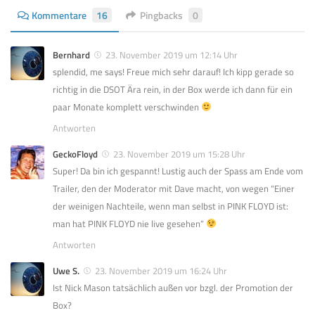
Kommentare
16
Pingbacks
0
Bernhard
23. November 2019 um 12:14 Uhr
splendid, me says! Freue mich sehr darauf! Ich kipp gerade so
richtig in die DSOT Ära rein, in der Box werde ich dann für ein
paar Monate komplett verschwinden
Antworten
GeckoFloyd
23. November 2019 um 15:28 Uhr
Super! Da bin ich gespannt! Lustig auch der Spass am Ende vom
Trailer, den der Moderator mit Dave macht, von wegen “Einer
der weinigen Nachteile, wenn man selbst in PINK FLOYD ist:
man hat PINK FLOYD nie live gesehen”
Antworten
Uwe S.
23. November 2019 um 16:24 Uhr
Ist Nick Mason tatsächlich außen vor bzgl. der Promotion der
Box?