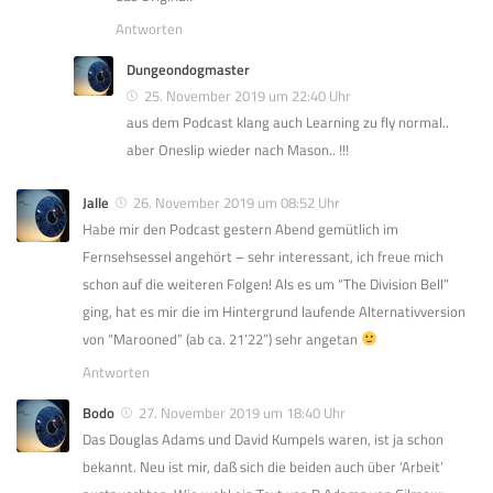
Antworten
Dungeondogmaster
25. November 2019 um 22:40 Uhr
aus dem Podcast klang auch Learning zu fly normal..
aber Oneslip wieder nach Mason.. !!!
Jalle
26. November 2019 um 08:52 Uhr
Habe mir den Podcast gestern Abend gemütlich im
Fernsehsessel angehört – sehr interessant, ich freue mich
schon auf die weiteren Folgen! Als es um “The Division Bell”
ging, hat es mir die im Hintergrund laufende Alternativversion
von “Marooned” (ab ca. 21’22”) sehr angetan
Antworten
Bodo
27. November 2019 um 18:40 Uhr
Das Douglas Adams und David Kumpels waren, ist ja schon
bekannt. Neu ist mir, daß sich die beiden auch über ‘Arbeit’