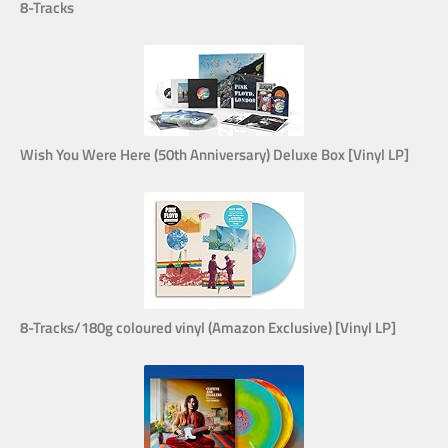
8-Tracks
Wish You Were Here (50th Anniversary) Deluxe Box [Vinyl LP]
8-Tracks/180g coloured vinyl (Amazon Exclusive) [Vinyl LP]