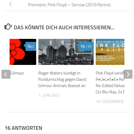
Premiere: Pink Floyd – Sorrow (2019 Remix)
DAS KÖNNTE DICH AUCH INTERESSIEREN...
2
139
David Gilmour
Roger Waters kündigt in
Pink Floyd veröffentli
 Wild
Rundumschlag gegen David
P•U•L•S•E• Restore
cht
Gilmour Animals Boxset an
Re-Edited Deluxe-Bo
(2x Blu-Ray, 2x DVD)
023
1. JUNI 2021
16. DEZEMBER 202
16 ANTWORTEN