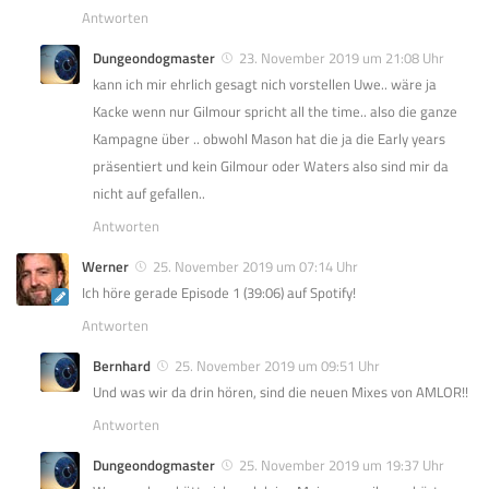
Antworten
Dungeondogmaster
23. November 2019 um 21:08 Uhr
kann ich mir ehrlich gesagt nich vorstellen Uwe.. wäre ja
Kacke wenn nur Gilmour spricht all the time.. also die ganze
Kampagne über .. obwohl Mason hat die ja die Early years
präsentiert und kein Gilmour oder Waters also sind mir da
nicht auf gefallen..
Antworten
Werner
25. November 2019 um 07:14 Uhr
Ich höre gerade Episode 1 (39:06) auf Spotify!
Antworten
Bernhard
25. November 2019 um 09:51 Uhr
Und was wir da drin hören, sind die neuen Mixes von AMLOR!!
Antworten
Dungeondogmaster
25. November 2019 um 19:37 Uhr