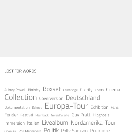
LOST FOR WORDS
Boxset
Cinema
Charity
Aubrey Powell
Birthday
Cambridge
Charts
Collection
Deutschland
Coverversion
Europa-Tour
Exhibition
Fans
Dokumentation
Echoes
Fender
Guy Pratt
Festival
Hipgnosis
Gerald Scarfe
Flashback
Livealbum
Nordamerika-Tour
Italien
Immersion
Politik
Premiere
Polly Samson
Open Air
Phil Manzanera