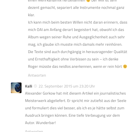
einen Mehrkanalmix herbeisehnen
Der Mix ist sehr
dezent gemacht, separiert alle Instrumente nochmal ganz
klar.
Ich kann mich beim besten Willen nicht daran erinnern, dass
mich OAI am Anfang derart begeistert hat, obwohl ich das
Album wegen seiner Ruhe und Ausgeglichenheit auch sehr
mag, ich glaube ich musste mich damals mehr reinhören.
Die Texte sind auch durchgängig in herausragender Qualität
und Ernsthaftigkeit ohne Verbissen zu sein – ich denke
Roger müsste das neidlos anerkennen, wenn er rein hört
Antworten
Kalli
22. September 2015 um 23:20 Uhr
Alexander Gorkow hat mit diesem Artikel ein journalistisches
Meisterwerk abgeliefert. Er spricht mir zutiefst aus der Seele
und formuliert dies viel besser, als ich es je hätte selbst zum
Ausdruck bringen können. Eine tiefe Verbeugung vor dem
Autor. Wunderbar!
Antworten