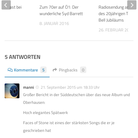
 zu Gast bei
Zum 70er auf Ö1: Der
Radiosendung anlässl
nd
wunderliche Syd Barrett
des 20jährigen The Di
Bell Jubiläums
020
8. JANUAR 2016
26. FEBRUAR 2014
5 ANTWORTEN
Kommentare
5
Pingbacks
0
manni
21. September 2015 um 18:33 Uhr
Großer Bericht in der Süddeutschen über das neue Album und
Oberhausen:
Hoch elegantes Spätwerk
Faces of Stone ist eines der stärksten Songs die er je
geschrieben hat