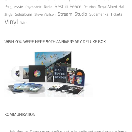
Rest in Peace
Progressiv
Royal Albert Hall
Radio
Reunion
Psychedelic
Stream
Studio
Soloalbum
Tickets
Südamerika
Steven Wilson
Single
Vinyl
Wien
WISH YOU WERE HERE 50TH ANNIVERSARY DELUXE BOX
KOMMUNIKATION
Ich denke, Roger merkt oft nicht, wie beängstigend er sein kann.