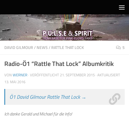
Unter dem Inhalt
DAVID GILMOUR
/
NEWS
/
RATTLE THAT LOCK
5
Radio-Ö1 “Rattle That Lock” Albumkritik
VON
WERNER
· VERÖFFENTLICHT
21. SEPTEMBER 2015
· AKTUALISIERT
13. MAI 2016
Ö1 David Gilmour Rattle That Lock →
Ich danke Gerald und Michael für die Info!