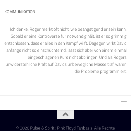
KOMMUNIKATION
Ich denke, Roger merkt oft nicht, wie beängstigend er sein kann.
Sobald er eine Kontroverse für notwendig hält, ist er so grimmig
entschlossen, dass er alles in den Kampf wirft. Dagegen wirkt David
anfangs nicht so einschüchternd, lässt sich aber von einem einmal
eingeschlagenen Kurs nicht abbringen. Und als Rogers
unwiderstehliche Kraft auf Davids unbewegliche Masse traf, waren
die Probleme programmiert.
© 2026 Pulse & Spirit : Pink Floyd Fanbasis. Alle Rechte