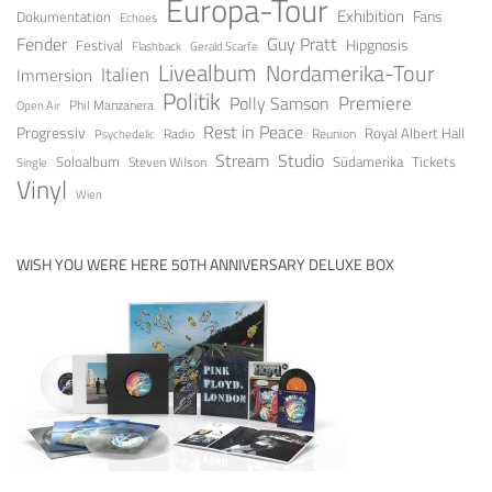
Europa-Tour
Exhibition
Fans
Dokumentation
Echoes
Guy Pratt
Fender
Festival
Hipgnosis
Gerald Scarfe
Flashback
Livealbum
Nordamerika-Tour
Italien
Immersion
Politik
Premiere
Polly Samson
Open Air
Phil Manzanera
Rest in Peace
Progressiv
Royal Albert Hall
Radio
Reunion
Psychedelic
Stream
Studio
Soloalbum
Tickets
Südamerika
Steven Wilson
Single
Vinyl
Wien
WISH YOU WERE HERE 50TH ANNIVERSARY DELUXE BOX