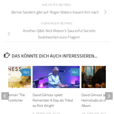
NÄCHSTER BEITRAG
Bernie Sanders gibt auf: Roger Waters trauert ihm nach
VORHERIGER BEITRAG
Another Q&A: Nick Mason’s Saucerful Secrets
beantworten eure Fragen!
DAS KÖNNTE DICH AUCH INTERESSIEREN...
9
0
son’s Roman “The
David Gilmour spielt
David Gilmour arbeite
mit persönlicher
Remember A Day als Tribut
Heimstudio an neuem
an Rick Wright
Album
2015
6. FEBRUAR 2010
18. JANUAR 2023