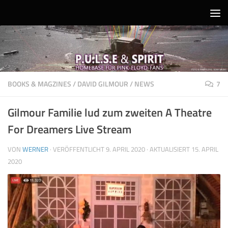
Unter dem Inhalt
BOOKS & MAGZINES
/
DAVID GILMOUR
/
NEWS
7
Gilmour Familie lud zum zweiten A Theatre
For Dreamers Live Stream
VON
WERNER
· VERÖFFENTLICHT
9. APRIL 2020
· AKTUALISIERT
15. APRIL
2020