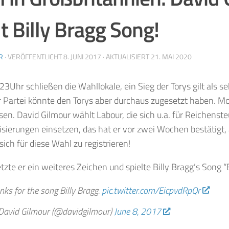
lt Billy Bragg Song!
R
· VERÖFFENTLICHT
8. JUNI 2017
· AKTUALISIERT
21. MAI 2020
3Uhr schließen die Wahllokale, ein Sieg der Torys gilt als s
r Partei könnte den Torys aber durchaus zugesetzt haben. M
en. David Gilmour wählt Labour, die sich u.a. für Reichen
isierungen einsetzen, das hat er vor zwei Wochen bestätigt, 
sich für diese Wahl zu registrieren!
tzte er ein weiteres Zeichen und spielte Billy Bragg’s Song
nks for the song Billy Bragg.
pic.twitter.com/EicpvdRpQr
avid Gilmour (@davidgilmour)
June 8, 2017