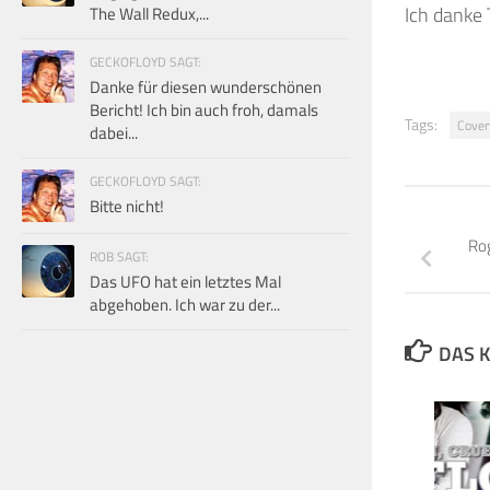
Ich danke 
The Wall Redux,...
GECKOFLOYD SAGT:
Danke für diesen wunderschönen
Bericht! Ich bin auch froh, damals
Tags:
Cover
dabei...
GECKOFLOYD SAGT:
Bitte nicht!
Rog
ROB SAGT:
Das UFO hat ein letztes Mal
abgehoben. Ich war zu der...
DAS K