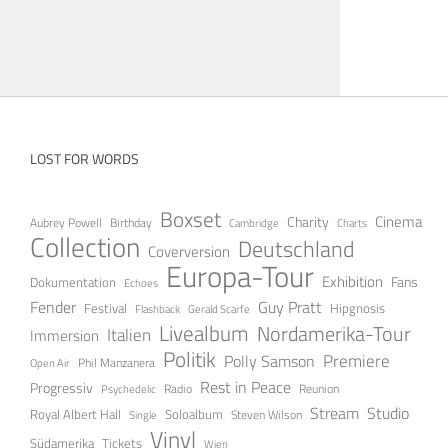
LOST FOR WORDS
Boxset
Cinema
Charity
Aubrey Powell
Birthday
Cambridge
Charts
Collection
Deutschland
Coverversion
Europa-Tour
Exhibition
Fans
Dokumentation
Echoes
Guy Pratt
Fender
Festival
Hipgnosis
Gerald Scarfe
Flashback
Livealbum
Nordamerika-Tour
Italien
Immersion
Politik
Premiere
Polly Samson
Open Air
Phil Manzanera
Rest in Peace
Progressiv
Radio
Reunion
Psychedelic
Stream
Studio
Soloalbum
Royal Albert Hall
Steven Wilson
Single
Vinyl
Tickets
Südamerika
Wien