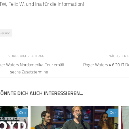
TW, Felix W. und Ina für die Information!
version
VORHERIGER BEITRAG
NÄCHSTER 
er Waters Nordamerika-Tour erhält
Roger Waters 4.6.2017 De
sechs Zusatztermine
ÖNNTE DICH AUCH INTERESSIEREN...
0
3