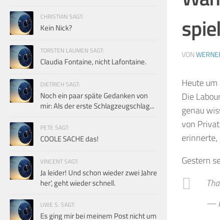
CHRISTIAN SAGT:
spie
Kein Nick?
TORSTEN LAUMEN SAGT:
VON
WERNE
Claudia Fontaine, nicht Lafontaine.
Heute um 2
DIETRICH SAGT:
Noch ein paar späte Gedanken von
Die Labou
mir: Als der erste Schlagzeugschlag...
genau wiss
von Privat
PETE SAGT:
erinnerte, 
COOLE SACHE das!
Gestern se
VINCENT SAGT:
Ja leider! Und schon wieder zwei Jahre
Tha
her', geht wieder schnell.
— D
UWE S. SAGT:
Es ging mir bei meinem Post nicht um