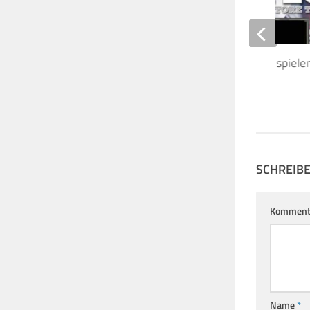
“The Pineapple Thief” spiel
27. AUGUST 2011
SCHREIB
Komment
Name
*