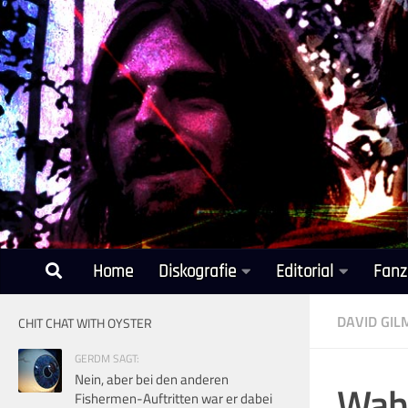
Unter dem Inhalt
Home
Diskografie
Editorial
Fanz
DAVID GI
CHIT CHAT WITH OYSTER
GERDM SAGT:
Nein, aber bei den anderen
Wahl
Fishermen-Auftritten war er dabei