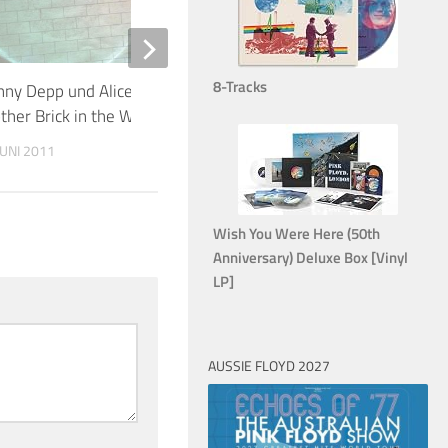
8-Tracks
nny Depp und Alice Cooper spielen
Record Store Day: Syd 
ther Brick in the Wall
– Dark Globe Vinyl-Si
JUNI 2011
19. MÄRZ 2015
Wish You Were Here (50th
Anniversary) Deluxe Box [Vinyl
LP]
AUSSIE FLOYD 2027