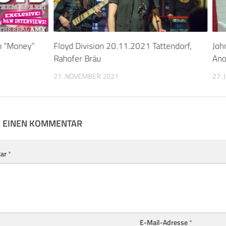
en “Money”
Floyd Division 20.11.2021 Tattendorf,
Joh
Rahofer Bräu
Ano
21. NOVEMBER 2021
27. 
E EINEN KOMMENTAR
ar
*
E-Mail-Adresse
*