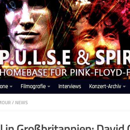
one
Filmografie
Interviews
Konzert-Archiv
LMOUR
/
NEWS
 in Großbritannien: David