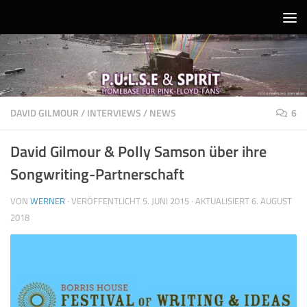
Unter dem Inhalt
DAVID GILMOUR
/
INTERVIEWS
/
NEWS
6
David Gilmour & Polly Samson über ihre
Songwriting-Partnerschaft
VON
WERNER
· VERÖFFENTLICHT
5. JUNI 2015
· AKTUALISIERT
6. AUGUST
2018