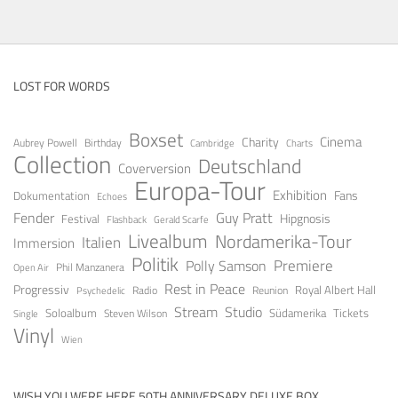
LOST FOR WORDS
Boxset
Cinema
Charity
Aubrey Powell
Birthday
Cambridge
Charts
Collection
Deutschland
Coverversion
Europa-Tour
Exhibition
Fans
Dokumentation
Echoes
Guy Pratt
Fender
Festival
Hipgnosis
Gerald Scarfe
Flashback
Livealbum
Nordamerika-Tour
Italien
Immersion
Politik
Premiere
Polly Samson
Open Air
Phil Manzanera
Rest in Peace
Progressiv
Royal Albert Hall
Radio
Reunion
Psychedelic
Stream
Studio
Soloalbum
Tickets
Südamerika
Steven Wilson
Single
Vinyl
Wien
WISH YOU WERE HERE 50TH ANNIVERSARY DELUXE BOX