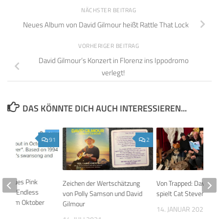
NÄCHSTER BEITRAG
Neues Album von David Gilmour heißt Rattle That Lock
VORHERIGER BEITRAG
David Gilmour’s Konzert in Florenz ins Ippodromo
verlegt!
DAS KÖNNTE DICH AUCH INTERESSIEREN...
91
2
ll: Neues Pink
Zeichen der Wertschätzung
Von Trapped: David G
m The Endless
von Polly Samson und David
spielt Cat Stevens
heint im Oktober
Gilmour
14. JANUAR 2021
14