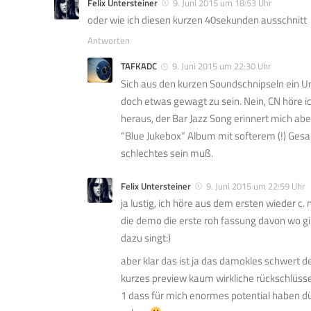
Felix Untersteiner
9. Juni 2015 um 18:53 Uhr
oder wie ich diesen kurzen 40sekunden ausschnitt
Antworten
TAFKADC
9. Juni 2015 um 22:30 Uhr
Sich aus den kurzen Soundschnipseln ein Urt
doch etwas gewagt zu sein. Nein, CN höre i
heraus, der Bar Jazz Song erinnert mich abe
“Blue Jukebox” Album mit softerem (!) Gesa
schlechtes sein muß.
Felix Untersteiner
9. Juni 2015 um 22:59 Uhr
ja lustig, ich höre aus dem ersten wieder c
die demo die erste roh fassung davon wo g
dazu singt:)
aber klar das ist ja das damokles schwert de
kurzes preview kaum wirkliche rückschlüsse 
1 dass für mich enormes potential haben dü