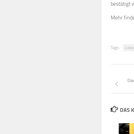
bestätigt 
Mehr find
Tags:
Collec
Dav
DAS K