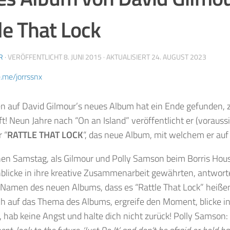
le That Lock
R
· VERÖFFENTLICHT
8. JUNI 2015
· AKTUALISIERT
24. AUGUST 2023
e.me/jorrssnx
n auf David Gilmour’s neues Album hat ein Ende gefunden,
ifft! Neun Jahre nach “On an Island” veröffentlicht er (voraussi
 “
RATTLE THAT LOCK
“, das neue Album, mit welchem er auf
en Samstag, als Gilmour und Polly Samson beim Borris House
inblicke in ihre kreative Zusammenarbeit gewährten, antworte
amen des neuen Albums, dass es “Rattle That Lock” heißen 
ch auf das Thema des Albums, ergreife den Moment, blicke i
, hab keine Angst und halte dich nicht zurück! Polly Samson: