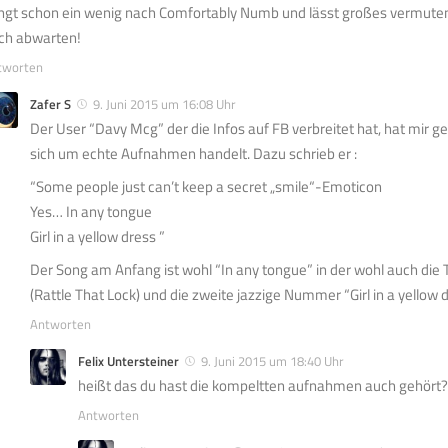
ingt schon ein wenig nach Comfortably Numb und lässt großes vermute
ch abwarten!
tworten
Zafer S
9. Juni 2015 um 16:08 Uhr
Der User “Davy Mcg” der die Infos auf FB verbreitet hat, hat mir ge
sich um echte Aufnahmen handelt. Dazu schrieb er :
“Some people just can’t keep a secret „smile“-Emoticon
Yes… In any tongue
Girl in a yellow dress ”
Der Song am Anfang ist wohl “In any tongue” in der wohl auch die 
(Rattle That Lock) und die zweite jazzige Nummer “Girl in a yellow d
Antworten
Felix Untersteiner
9. Juni 2015 um 18:40 Uhr
heißt das du hast die kompeltten aufnahmen auch gehört?
Antworten