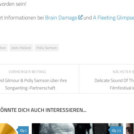
worden sein!
et Informationen bei
Brain Damage
und
A Fleeting Glimps
tion
Jools Holland
Polly Samson
VORHERIGER BEITRAG
NÄCHSTER 
id Gilmour & Polly Samson über ihre
Delicate Sound Of Th
Songwriting-Partnerschaft
Filmfestival 
ÖNNTE DICH AUCH INTERESSIEREN...
0
33