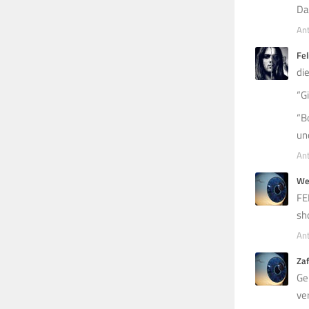
Da
An
Fel
di
“G
“B
un
An
We
FE
sho
An
Zaf
Ge
ver