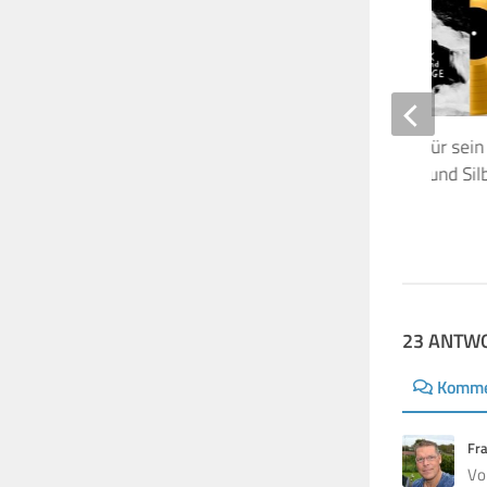
David Gilmour erhält für sein
Strange Album Gold- und Sil
Auszeichnungen
30. DEZEMBER 2024
23 ANTW
Komme
Fr
Vo