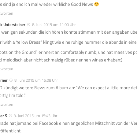
s sind ja endlich mal wieder wirkliche Good News
tworten
ix Untersteiner
8. Juni 2015 um 11:00 Uhr
e wenigen sekunden die ich hören konnte stimmen mit den angaben übe
irl with a Yellow Dress” klingt wie eine ruhige nummer die abends in einer
oots on the Ground” erinnert an comfortably numb, und hat massives p
d melodisch aber nicht schmalzig rüber, nennen wir es erhaben:)
tworten
rner
8. Juni 2015 um 16:08 Uhr
D kündigt weitere News zum Album an: “We can expect a little more det
rtly, I’m told.”
tworten
er S
9. Juni 2015 um 15:43 Uhr
rade hat jemand bei Facebook einen angeblichen Mitschnitt von der Ve
öffentlicht.