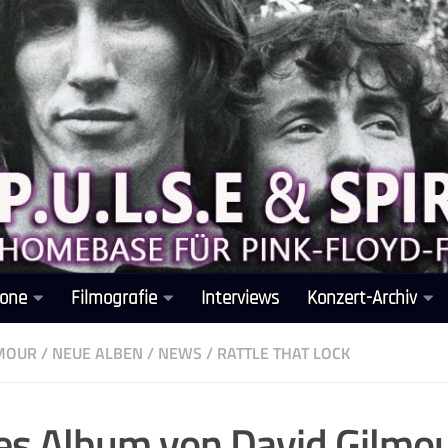
one
Filmografie
Interviews
Konzert-Archiv
LMOUR
/
NEUE ALBEN
/
NEWS
/
RATTLE THAT LOCK
s Album von David Gilmou