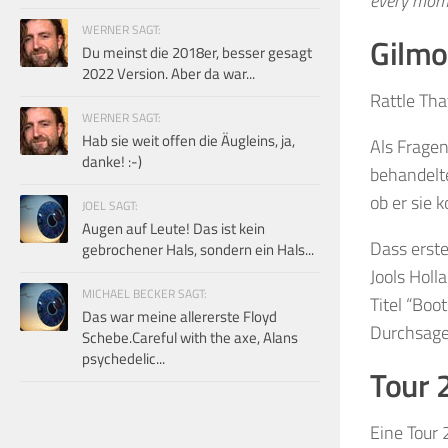
every momen
WERNER SAGT:
Gilmo
Du meinst die 2018er, besser gesagt
2022 Version. Aber da war...
Rattle Tha
WERNER SAGT:
Hab sie weit offen die Äugleins, ja,
Als Frage
danke! :-)
behandelt
ob er sie 
JOEL SAGT:
Augen auf Leute! Das ist kein
Dass erste
gebrochener Hals, sondern ein Hals...
Jools Holl
MICHAEL BECKER SAGT:
Titel “Boo
Das war meine allererste Floyd
Durchsage
Schebe.Careful with the axe, Alans
psychedelic...
Tour 
Eine Tour 