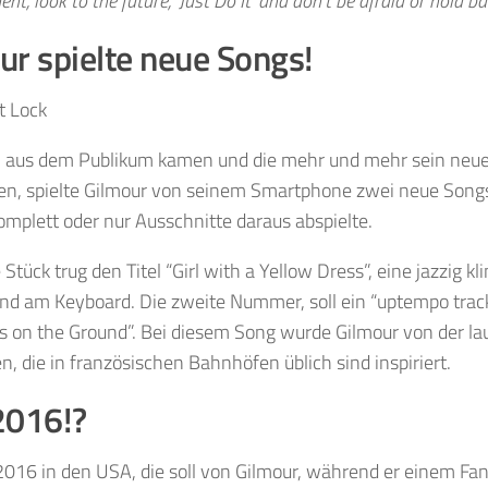
t, look to the future, ‘Just Do It’ and don’t be afraid or hold bac
ur spielte neue Songs!
t Lock
n aus dem Publikum kamen und die mehr und mehr sein neu
en, spielte Gilmour von seinem Smartphone zwei neue Songs
komplett oder nur Ausschnitte daraus abspielte.
 Stück trug den Titel “Girl with a Yellow Dress”, eine jazzig
and am Keyboard. Die zweite Nummer, soll ein “uptempo trac
ts on the Ground”. Bei diesem Song wurde Gilmour von
der
la
n, die
in französischen Bahnhöfen üblich sind inspiriert
.
2016!?
2016 in den USA, die soll von Gilmour, während er einem F