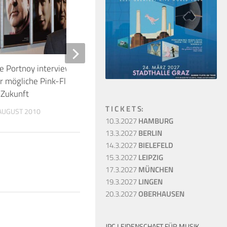
e Portnoy interviewt Nick Mason
Hattie Webb veröffent
r mögliche Pink-Floyd-Projekte in
Album Wild Medicine
 Zukunft
27. OKTOBER 2024
T I C K E T S:
 AUGUST 2010
10.3.2027
HAMBURG
13.3.2027
BERLIN
14.3.2027
BIELEFELD
15.3.2027
LEIPZIG
17.3.2027
MÜNCHEN
19.3.2027
LINGEN
20.3.2027
OBERHAUSEN
JPC LEIDENSCHAFT FÜR MUSIK