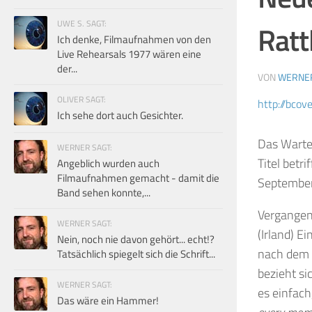
UWE S. SAGT:
Ratt
Ich denke, Filmaufnahmen von den
Live Rehearsals 1977 wären eine
der...
VON
WERNE
OLIVER SAGT:
http://bcov
Ich sehe dort auch Gesichter.
Das Warte
WERNER SAGT:
Titel betr
Angeblich wurden auch
Filmaufnahmen gemacht - damit die
September
Band sehen konnte,...
Vergangen
WERNER SAGT:
(Irland) E
Nein, noch nie davon gehört... echt!?
nach dem N
Tatsächlich spiegelt sich die Schrift...
bezieht si
WERNER SAGT:
es einfach
Das wäre ein Hammer!