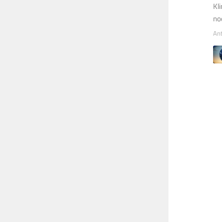
Kl
no
An