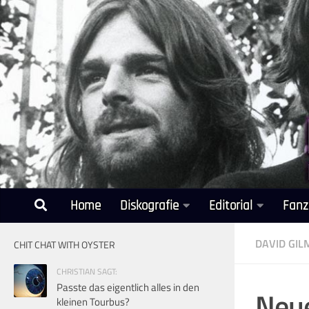
Unter dem Inhalt
Home
Diskografie
Editorial
Fanz
DAVID GI
CHIT CHAT WITH OYSTER
CHRISTIAN SAGT:
Passte das eigentlich alles in den
Neue
kleinen Tourbus?