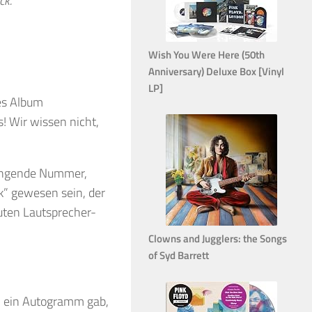
k.”
Wish You Were Here (50th
Anniversary) Deluxe Box [Vinyl
LP]
es Album
! Wir wissen nicht,
 klingende Nummer,
k” gewesen sein, der
uten Lautsprecher-
Clowns and Jugglers: the Songs
of Syd Barrett
an ein Autogramm gab,