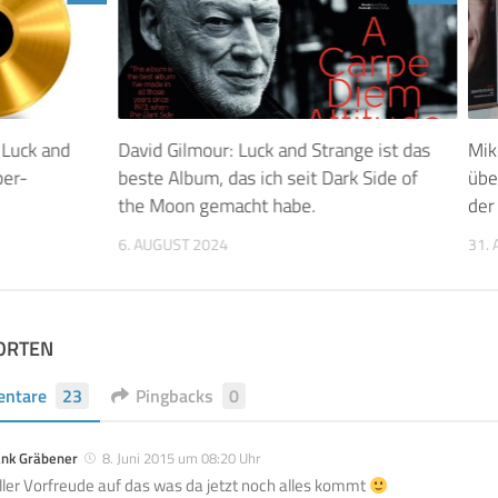
 Luck and
David Gilmour: Luck and Strange ist das
Mik
ber-
beste Album, das ich seit Dark Side of
übe
the Moon gemacht habe.
der
6. AUGUST 2024
31.
ORTEN
ntare
23
Pingbacks
0
ank Gräbener
8. Juni 2015 um 08:20 Uhr
ller Vorfreude auf das was da jetzt noch alles kommt