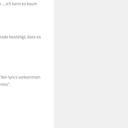
n…..ich kann es kaum
rade bestätigt, dass es
Titel-lyrics vorkommen
ress”.