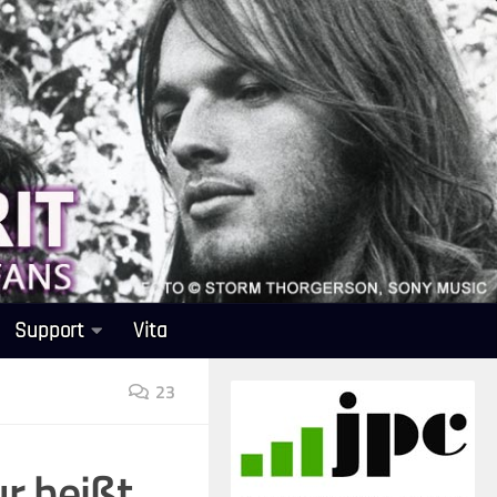
Support
Vita
23
r heißt