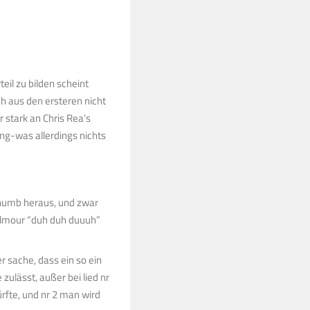
eil zu bilden scheint
ch aus den ersteren nicht
r stark an Chris Rea’s
ng-was allerdings nichts
. numb heraus, und zwar
ilmour “duh duh duuuh”
r sache, dass ein so ein
zulässt, außer bei lied nr
rfte, und nr 2 man wird