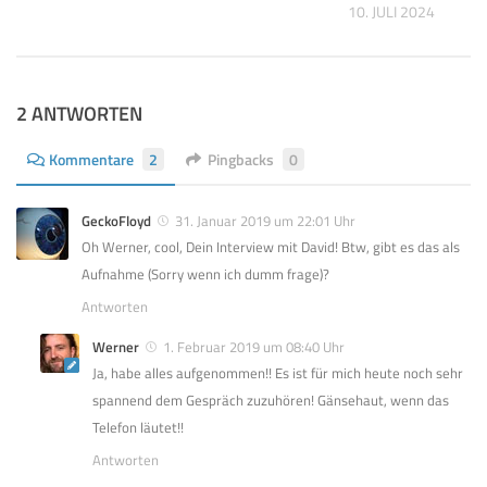
019
10. JULI 2024
2 ANTWORTEN
Kommentare
2
Pingbacks
0
GeckoFloyd
31. Januar 2019 um 22:01 Uhr
Oh Werner, cool, Dein Interview mit David! Btw, gibt es das als
Aufnahme (Sorry wenn ich dumm frage)?
Antworten
Werner
1. Februar 2019 um 08:40 Uhr
Ja, habe alles aufgenommen!! Es ist für mich heute noch sehr
spannend dem Gespräch zuzuhören! Gänsehaut, wenn das
Telefon läutet!!
Antworten