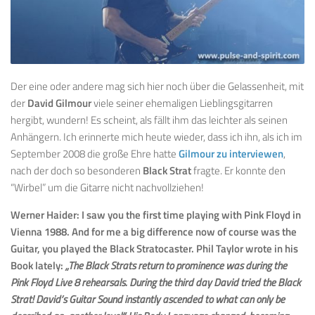
Der eine oder andere mag sich hier noch über die Gelassenheit, mit
der
David Gilmour
viele seiner ehemaligen Lieblingsgitarren
hergibt, wundern! Es scheint, als fällt ihm das leichter als seinen
Anhängern. Ich erinnerte mich heute wieder, dass ich ihn, als ich im
September 2008 die große Ehre hatte
Gilmour zu interviewen
,
nach der doch so besonderen
Black Strat
fragte. Er konnte den
“Wirbel” um die Gitarre nicht nachvollziehen!
Werner Haider: I saw you the first time playing with Pink Floyd in
Vienna 1988. And for me a big difference now of course was the
Guitar, you played the Black Stratocaster. Phil Taylor wrote in his
Book lately:
„The Black Strats return to prominence was during the
Pink Floyd Live 8 rehearsals. During the third day David tried the Black
Strat! David’s Guitar Sound instantly ascended to what can only be