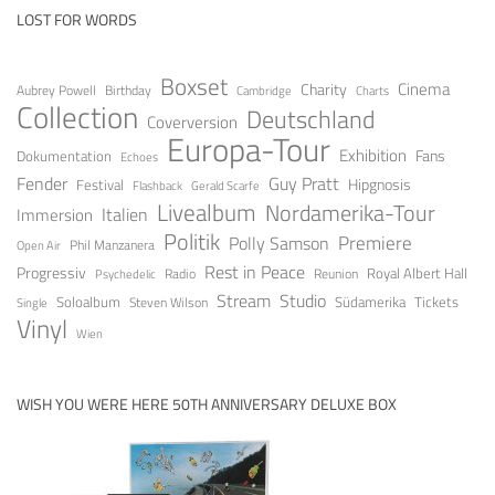
LOST FOR WORDS
Boxset
Cinema
Charity
Aubrey Powell
Birthday
Cambridge
Charts
Collection
Deutschland
Coverversion
Europa-Tour
Exhibition
Fans
Dokumentation
Echoes
Fender
Guy Pratt
Festival
Hipgnosis
Gerald Scarfe
Flashback
Livealbum
Nordamerika-Tour
Italien
Immersion
Politik
Premiere
Polly Samson
Open Air
Phil Manzanera
Rest in Peace
Progressiv
Royal Albert Hall
Radio
Reunion
Psychedelic
Stream
Studio
Soloalbum
Tickets
Südamerika
Steven Wilson
Single
Vinyl
Wien
WISH YOU WERE HERE 50TH ANNIVERSARY DELUXE BOX