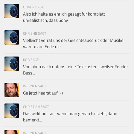
OLIVER SAGT:
Also ich halte es ehrlich gesagt für komplett
unrealistisch, dass Sony...
CHRISHB SAGT:
Vielleicht verrät uns der Gesichtsausdruck der Musiker
warum am Ende die...
ROB SAGT:
Von oben nach unten: - eine Telecaster - weißer Fender
Bass...
WERNER SAGT:
Ge jetzt hearst auf :-)
CHRISTIAN SAGT:
Das wirkt nur so - wenn man genau hinsieht, dann
bemerkt...
WERNER SAGT: