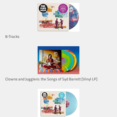
8-Tracks
Clowns and Jugglers: the Songs of Syd Barrett [Vinyl LP]