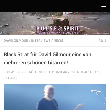
Unter dem Inhalt
DAVID GILMOUR
/
INTERVIEWS
/
NEWS
2
Black Strat für David Gilmour eine von
mehreren schönen Gitarren!
VON
WERNER
· VERÖFFENTLICHT
31. JANUAR 2019
· AKTUALISIERT
19.
JULI 2020