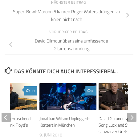
NÄCHSTER BEITRAG
Super-Bowl: Maroon 5 kamen Roger Waters drängen zu
knien nicht nach
VORHERIGER BEITRAG
David Gilmour über seine umfassende
Gitarrensammlung
DAS KÖNNTE DICH AUCH INTERESSIEREN...
13
0
our überraschend
Jonathan Wilson Unplugged-
David Gilmour spielt 
was Pink Floyd’s
Konzert in München
Song Luck and Strange
rifft!
schwarzer Gretsch-Gi
9. JUNI 2018