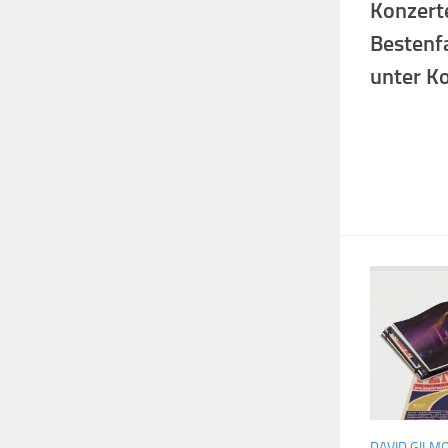
Konzert
Bestenf
unter Ko
DAVID GILM