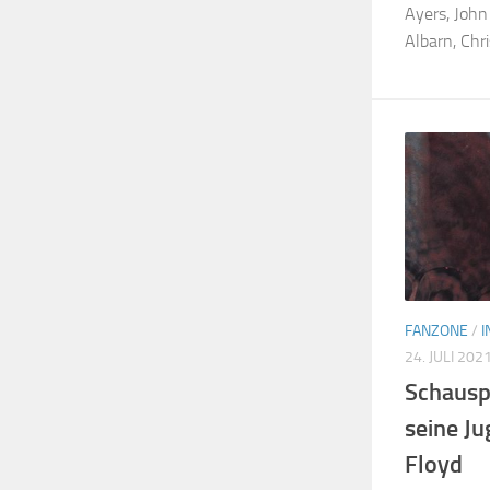
Ayers, John
Albarn, Chris
FANZONE
/
I
24. JULI 202
Schausp
seine J
Floyd