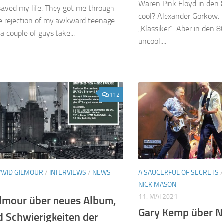
Waren Pink Floyd in den 
saved my life. They got me through
cool? Alexander Gorkow:
he rejection of my awkward teenage
„Klassiker“. Aber in den 
a couple of guys take...
uncool....
112
AVID GILMOUR
/
INTERVIEWS
/
NEWS
A SAUCERFUL OF SECRETS
NICK MASON
11. MAI 2021
ilmour über neues Album,
Gary Kemp über N
d Schwierigkeiten der