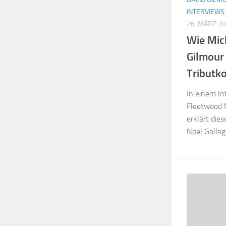
INTERVIEWS
26. MÄRZ 2
Wie Mic
Gilmour 
Tributk
In einem In
Fleetwood 
erklärt die
Noel Gallagh