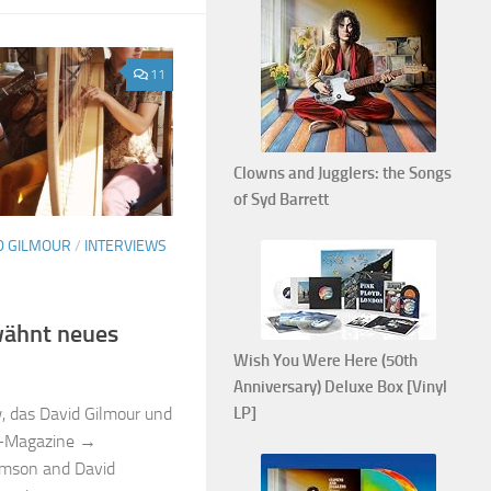
11
Clowns and Jugglers: the Songs
of Syd Barrett
D GILMOUR
/
INTERVIEWS
wähnt neues
Wish You Were Here (50th
Anniversary) Deluxe Box [Vinyl
LP]
, das David Gilmour und
e-Magazine →
amson and David