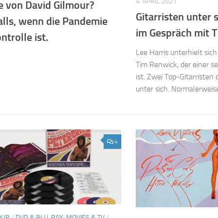
4. APRIL 2021
e von David Gilmour?
Gitarristen unter s
alls, wenn die Pandemie
im Gespräch mit 
ntrolle ist.
Lee Harris unterhielt si
Tim Renwick, der einer se
ist. Zwei Top-Gitarristen
unter sich. Normalerweis
4
OUR
/
DVD & BLU-RAY: MOVIES & TV
/