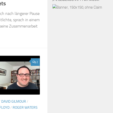
ets
lich nach längerer Pause
tlichte, sprach in einem
 seine Zusammenarbeit
2
/
DAVID GILMOUR
/
 FLOYD
/
ROGER WATERS