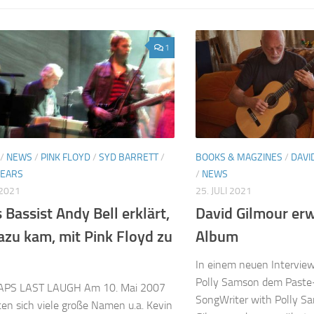
1
/
NEWS
/
PINK FLOYD
/
SYD BARRETT
/
BOOKS & MAGZINES
/
DAVI
YEARS
/
NEWS
 2021
25. JULI 2021
 Bassist Andy Bell erklärt,
David Gilmour er
azu kam, mit Pink Floyd zu
Album
In einem neuen Interview
Polly Samson dem Past
PS LAST LAUGH Am 10. Mai 2007
SongWriter with Polly S
n sich viele große Namen u.a. Kevin