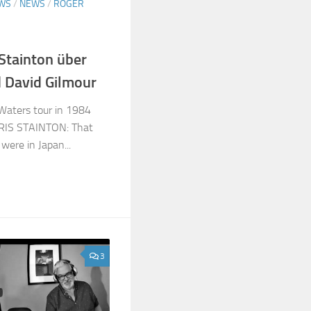
EWS
/
NEWS
/
ROGER
Stainton über
 David Gilmour
Waters tour in 1984
HRIS STAINTON: That
were in Japan...
3