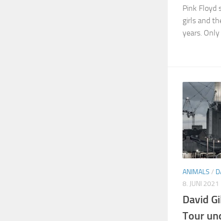
Pink Floyd 
girls and t
years. Only 
ANIMALS
/
D
8. JUNI 2021
David G
Tour un