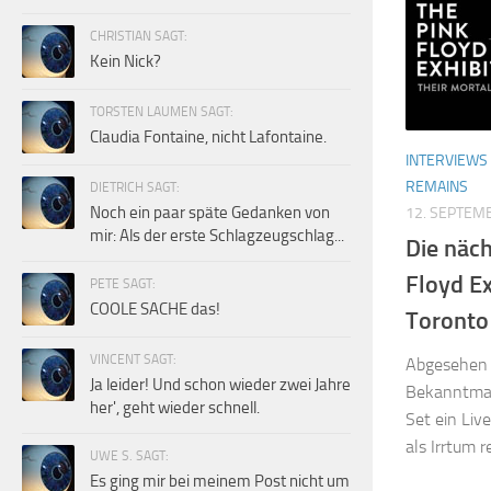
CHRISTIAN SAGT:
Kein Nick?
TORSTEN LAUMEN SAGT:
Claudia Fontaine, nicht Lafontaine.
INTERVIEWS
REMAINS
DIETRICH SAGT:
Noch ein paar späte Gedanken von
12. SEPTEM
mir: Als der erste Schlagzeugschlag...
Die näch
Floyd Ex
PETE SAGT:
COOLE SACHE das!
Toronto
VINCENT SAGT:
Abgesehen 
Ja leider! Und schon wieder zwei Jahre
Bekanntmac
her', geht wieder schnell.
Set ein Liv
als Irrtum re
UWE S. SAGT:
Es ging mir bei meinem Post nicht um