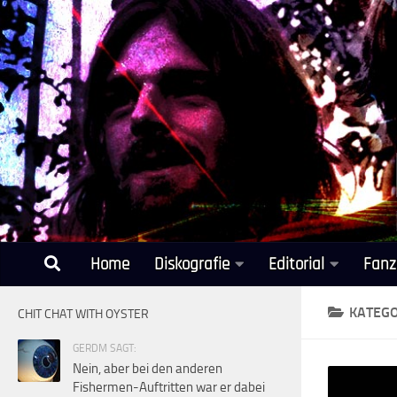
Unter dem Inhalt
Home
Diskografie
Editorial
Fanz
KATEGO
CHIT CHAT WITH OYSTER
GERDM SAGT:
Nein, aber bei den anderen
Fishermen-Auftritten war er dabei