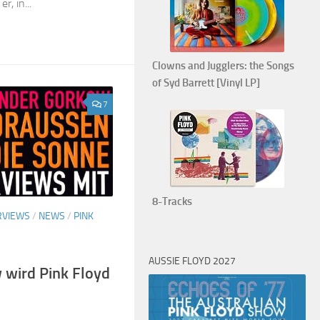
, in...
Clowns and Jugglers: the Songs
of Syd Barrett [Vinyl LP]
7
8-Tracks
RVIEWS
/
NEWS
/
PINK
AUSSIE FLOYD 2027
 wird Pink Floyd