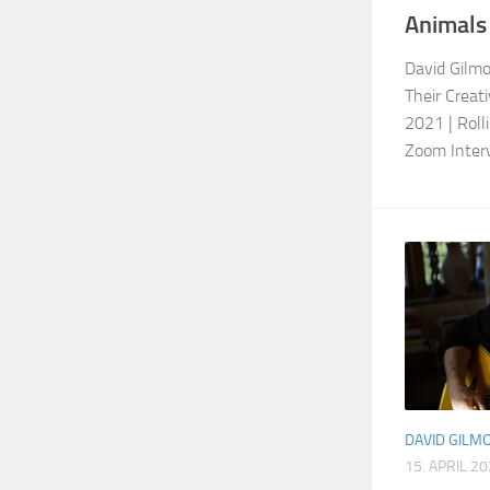
Animals
David Gilm
Their Creat
2021 | Roll
Zoom Interv
DAVID GILM
15. APRIL 2