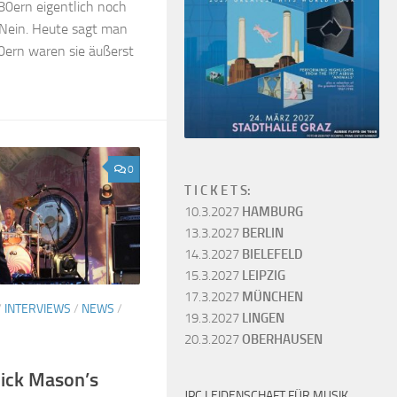
80ern eigentlich noch
 Nein. Heute sagt man
80ern waren sie äußerst
0
T I C K E T S:
10.3.2027
HAMBURG
13.3.2027
BERLIN
14.3.2027
BIELEFELD
15.3.2027
LEIPZIG
17.3.2027
MÜNCHEN
/
INTERVIEWS
/
NEWS
/
19.3.2027
LINGEN
20.3.2027
OBERHAUSEN
ick Mason’s
JPC LEIDENSCHAFT FÜR MUSIK