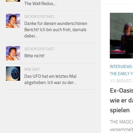
The Wall Redux,...
GECKOFLOYD SAGT:
Danke für diesen wunderschönen
Bericht! Ich bin auch froh, damals
dabei...
GECKOFLOYD SAGT:
Bitte nicht!
INTERVIEWS
ROB SAGT:
THE EARLY 
Das UFO hat ein letztes Mal
17. AUGUST
abgehoben. Ich war zu der...
Ex-Oasis
wie er d
spielen
THE MADCA
versammelte