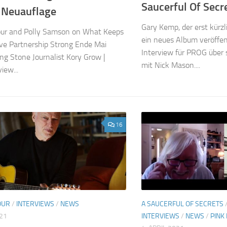
Saucerful Of Secr
 Neuauflage
Gary Kemp, der erst kürz
our and Polly Samson on What Keeps
ein neues Album veröffen
ive Partnership Strong Ende Mai
Interview für PROG über
ing Stone Journalist Kory Grow |
mit Nick Mason....
iew...
16
OUR
/
INTERVIEWS
/
NEWS
A SAUCERFUL OF SECRETS
021
INTERVIEWS
/
NEWS
/
PINK