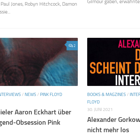
Gilmour gaben, erwähnte er
 Paul Jones, Robyn Hitchcock, Damon
sie...
2
NTERVIEWS
/
NEWS
/
PINK FLOYD
BOOKS & MAGZINES
/
INTE
1
FLOYD
30. JUNI 2021
ieler Aaron Eckhart über
Alexander Gorkow
ugend-Obsession Pink
nicht mehr los