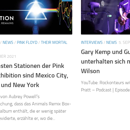
/
NEWS
/
PINK FLOYD
/
THEIR MORTAL
INTERVIEWS
/
NEWS
5. SE
Gary Kemp und Gu
BER 2021
unterhalten sich 
sten Stationen der Pink
Wilson
hibition sind Mexico City,
YouTube: Rockonteurs w
 und New York
Pratt – Podcast | Episod
von Aubrey Powell′s
hung, dass das Animals Remix Box-
ealbum enthält, die er wenig später
vidierte, erzählte er, wo die...