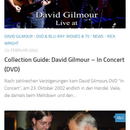
DAVID GILMOUR
/
DVD & BLU-RAY: MOVIES & TV
/
NEWS
/
RICK
WRIGHT
23. FEBRUAR 2002
Collection Guide: David Gilmour – In Concert
(DVD)
Nach zahlreichen Verzögerungen kam David Gilmours DVD “In
Concert”, am 23. Oktober 2002 endlich in den Handel. Viele,
die damals beim Meltdown und den...
0