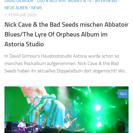
DAVID GILMOUR
/
DVD & BLU-RAY: MOVIES & TV
/
INTERVIEWS
/
NEUE ALBEN
/
NEWS
1. FEBRUAR 2005
Nick Cave & the Bad Seeds mischen Abbatoir
Blues/The Lyre Of Orpheus Album im
Astoria Studio
In David Gilmour’s Hausbootstudio Astoria wurde schon so
manches Rockalbum aufgenommen. Nick Cave & the Bad
Seeds haben ihr aktuelles Doppelalbum dort abgemischt! Wo...
0