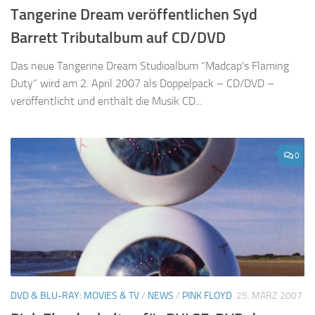
Tangerine Dream veröffentlichen Syd
Barrett Tributalbum auf CD/DVD
Das neue Tangerine Dream Studioalbum “Madcap’s Flaming
Duty” wird am 2. April 2007 als Doppelpack – CD/DVD –
veröffentlicht und enthält die Musik CD...
0
DVD & BLU-RAY: MOVIES & TV
/
NEWS
/
PINK FLOYD
25. MÄRZ 2007