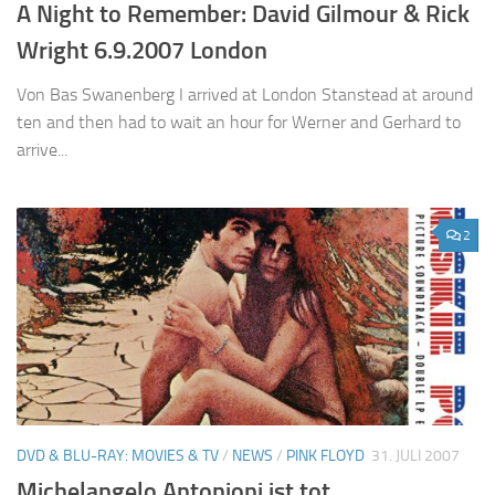
A Night to Remember: David Gilmour & Rick
Wright 6.9.2007 London
Von Bas Swanenberg I arrived at London Stanstead at around
ten and then had to wait an hour for Werner and Gerhard to
arrive...
2
DVD & BLU-RAY: MOVIES & TV
/
NEWS
/
PINK FLOYD
31. JULI 2007
Michelangelo Antonioni ist tot