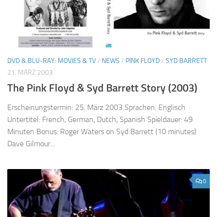
DVD & BLU-RAY: MOVIES & TV
/
NEWS
/
PINK FLOYD
/
SYD BARRETT
21. MÄRZ 2003
The Pink Floyd & Syd Barrett Story (2003)
Erscheinungstermin: 25. März 2003 Sprachen: Englisch
Untertitel: French, German, Dutch, Spanish Spieldauer: 49
Minuten Bonus: Roger Waters on Syd Barrett (10 minutes)
Dave Gilmour...
0