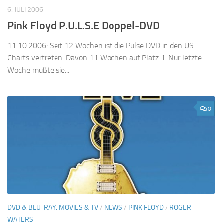
6. JULI 2006
Pink Floyd P.U.L.S.E Doppel-DVD
11.10.2006: Seit 12 Wochen ist die Pulse DVD in den US
Charts vertreten. Davon 11 Wochen auf Platz 1. Nur letzte
Woche mußte sie...
0
DVD & BLU-RAY: MOVIES & TV
/
NEWS
/
PINK FLOYD
/
ROGER
WATERS