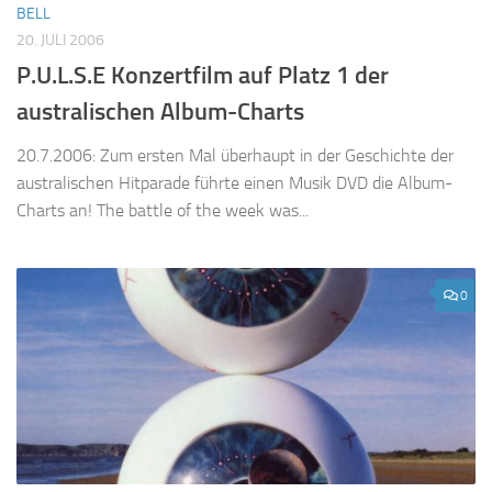
BELL
20. JULI 2006
P.U.L.S.E Konzertfilm auf Platz 1 der
australischen Album-Charts
20.7.2006: Zum ersten Mal überhaupt in der Geschichte der
australischen Hitparade führte einen Musik DVD die Album-
Charts an! The battle of the week was...
0