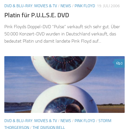
DVD & BLU-RAY: MOVIES & TV
/
NEWS
/
PINK FLOYD
19. JULI 2006
Platin für P.U.L.S.E. DVD
Pink Floyds Doppel-DVD “Pulse” verkauft sich sehr gut. Über
50.000 Konzert-DVD wurden in Deutschland verkauft, das
bedeutet Platin und damit landete Pink Floyd auf...
0
DVD & BLU-RAY: MOVIES & TV
/
NEWS
/
PINK FLOYD
/
STORM
THORGERSON
/
THE DIVISION BELL