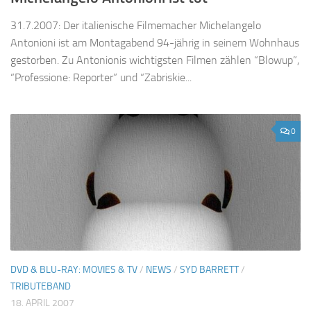
31.7.2007: Der italienische Filmemacher Michelangelo
Antonioni ist am Montagabend 94-jährig in seinem Wohnhaus
gestorben. Zu Antonionis wichtigsten Filmen zählen “Blowup”,
“Professione: Reporter” und “Zabriskie...
0
DVD & BLU-RAY: MOVIES & TV
/
NEWS
/
SYD BARRETT
/
TRIBUTEBAND
18. APRIL 2007