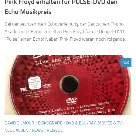
Pink Floyd erhalten für PULSE-DVD den
Echo Musikpreis
Bei der sechzehnten Echoverleihung der Deutschen Phono-
Akademie in Berlin erhielten Pink Floyd für die Doppel-DVD
“Pulse” einen Echo! Neben Pink Floyd waren noch folgende...
0
DAVID GILMOUR
/
DISKOGRAFIE
/
DVD & BLU-RAY: MOVIES & TV
/
NEUE ALBEN
/
NEWS
/
REISSUE