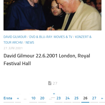
DAVID GILMOUR
/
DVD & BLU-RAY: MOVIES & TV
/
KONZERT &
TOUR ARCHIV
/
NEWS
27. JUNI 2001
David Gilmour 22.6.2001 London, Royal
Festival Hall
27
«
Erste
«
...
10
20
...
23
24
25
26
27
»