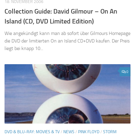
18. NOVEMBER 2006
Collection Guide: David Gilmour – On An
Island (CD, DVD Limited Edition)
Wie angekündigt kann man ab sofort über Gilmours Homepage
die DVD der limitierten On an Island CD+DVD kaufen. Der Preis
liegt bei knapp 10...
0
DVD & BLU-RAY: MOVIES & TV
/
NEWS
/
PINK FLOYD
/
STORM