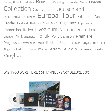
Boxset
Cinema
Charity
Aubrey Powell
Birthday
Cambridge
Charts
Collection
Deutschland
Coverversion
Europa-Tour
Exhibition
Fans
Dokumentation
Echoes
Fender
Guy Pratt
Hipgnosis
Festival
Flashback
Gerald Scarfe
Livealbum
Nordamerika-Tour
Italien
Immersion
Politik
Premiere
Polly Samson
Open Air
Phil Manzanera
Rest in Peace
Progressiv
Royal Albert Hall
Radio
Reunion
Psychedelic
Stream
Studio
Soloalbum
Südamerika
Tickets
Steven Wilson
Single
Vinyl
Wien
WISH YOU WERE HERE 50TH ANNIVERSARY DELUXE BOX