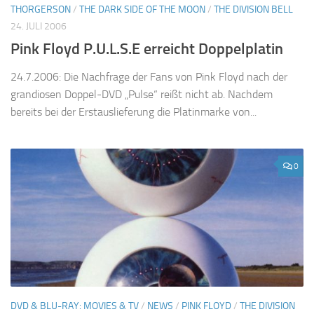
THORGERSON
/
THE DARK SIDE OF THE MOON
/
THE DIVISION BELL
24. JULI 2006
Pink Floyd P.U.L.S.E erreicht Doppelplatin
24.7.2006: Die Nachfrage der Fans von Pink Floyd nach der
grandiosen Doppel-DVD „Pulse“ reißt nicht ab. Nachdem
bereits bei der Erstauslieferung die Platinmarke von...
0
DVD & BLU-RAY: MOVIES & TV
/
NEWS
/
PINK FLOYD
/
THE DIVISION