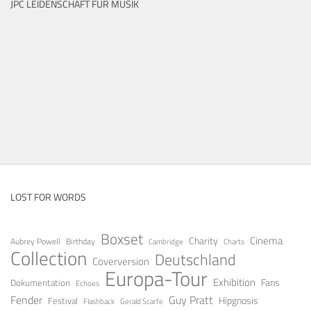
JPC LEIDENSCHAFT FÜR MUSIK
LOST FOR WORDS
Boxset
Cinema
Charity
Aubrey Powell
Birthday
Cambridge
Charts
Collection
Deutschland
Coverversion
Europa-Tour
Exhibition
Fans
Dokumentation
Echoes
Guy Pratt
Fender
Festival
Hipgnosis
Gerald Scarfe
Flashback