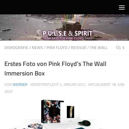
Unter dem Inhalt
DISKOGRAFIE
/
NEWS
/
PINK FLOYD
/
REISSUE
/
THE WALL
5
Erstes Foto von Pink Floyd’s The Wall
Immersion Box
VON
WERNER
· VERÖFFENTLICHT
4. JANUAR 2012
· AKTUALISIERT
18. JUNI
2023