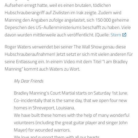
Aufsehen erregt hatte, weil es einen brutalen, tödlichen
Hubschrauberangriff auf Zivilisten im Irak zeigte. Zudem wird
Manning den Angaben zufolge angelastet, sich 150 000 geheime
Depeschen des US-Außenministeriums beschafft zu haben. Viele
davon wurden mittlerweile auch veröffentlicht. (Quelle:
Stern
)
Roger Waters verwendet bei seiner The Wall Show genau diese
Hubschrauberaufnahmen! Jetzt setzt er sich mit vielen anderen für
seine Entlassung ein. In einem Video mit dem Titel “I am Bradley
Manning” kommt auch Waters zu Wort.
My Dear Friends
Bradley Manning’s Court Martial starts on Saturday 1st June.
Co-incidentally that is the same day, that we open four new
homes in Shreveport, Louisiana.
We have built these homes with the help of many wonderful
volunteers (including the great guitar player and singer John
Mayer) for wounded warriors.
We love and support them with all our hearts.