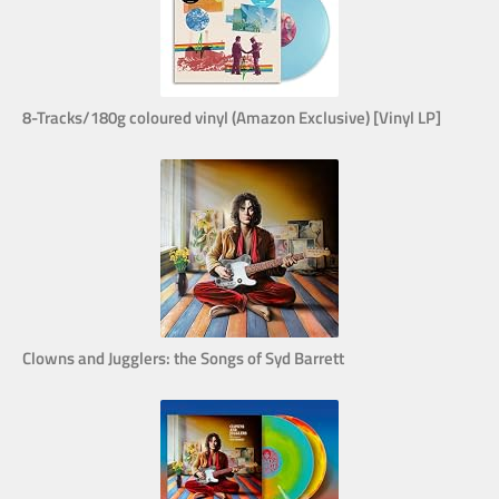
8-Tracks/180g coloured vinyl (Amazon Exclusive) [Vinyl LP]
Clowns and Jugglers: the Songs of Syd Barrett