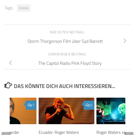
Tags:
Politik
NÄCHSTER BEITRAG
Storm Thorgerson Film über Syd Barrett
VORHERIGER BEITRAG
The Capitol Radio Pink Floyd Story
DAS KÖNNTE DICH AUCH INTERESSIEREN...
7
0
 Keyboarder
Ecuador: Roger Waters
Roger Waters sind