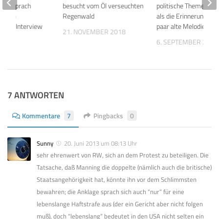
ight sprach
besucht vom Öl verseuchten
politische Themen wic
 einem
Regenwald
als die Erinnerung an 
enen« Interview
paar alte Melodien!
21. NOVEMBER 2018
26
6. SEPTEMBER 2017
7 ANTWORTEN
Kommentare
7
Pingbacks
0
Sunny
20. Juni 2013 um 08:13 Uhr
sehr ehrenwert von RW, sich an dem Protest zu beteiligen. Die
Tatsache, daß Manning die doppelte (nämlich auch die britische)
Staatsangehörigkeit hat, könnte ihn vor dem Schlimmsten
bewahren; die Anklage sprach sich auch “nur” für eine
lebenslange Haftstrafe aus (der ein Gericht aber nicht folgen
muß), doch “lebenslang” bedeutet in den USA nicht selten ein