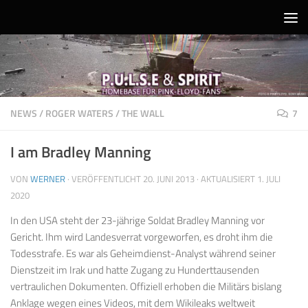
Unter dem Inhalt
NEWS
/
ROGER WATERS
/
THE WALL
7
I am Bradley Manning
VON
WERNER
· VERÖFFENTLICHT
20. JUNI 2013
· AKTUALISIERT
1. JULI
2020
In den USA steht der 23-jährige Soldat Bradley Manning vor
Gericht. Ihm wird Landesverrat vorgeworfen, es droht ihm die
Todesstrafe. Es war als Geheimdienst-Analyst während seiner
Dienstzeit im Irak und hatte Zugang zu Hunderttausenden
vertraulichen Dokumenten. Offiziell erhoben die Militärs bislang
Anklage wegen eines Videos, mit dem Wikileaks weltweit