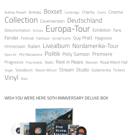
Boxset
Cinema
Charity
Aubrey Powell
Birthday
Cambridge
Charts
Collection
Deutschland
Coverversion
Europa-Tour
Exhibition
Fans
Dokumentation
Echoes
Fender
Guy Pratt
Festival
Hipgnosis
Gerald Scarfe
Flashback
Livealbum
Nordamerika-Tour
Italien
Immersion
Politik
Premiere
Polly Samson
Open Air
Phil Manzanera
Rest in Peace
Progressiv
Royal Albert Hall
Radio
Reunion
Psychedelic
Stream
Studio
Soloalbum
Tickets
Südamerika
Steven Wilson
Single
Vinyl
Wien
WISH YOU WERE HERE 50TH ANNIVERSARY DELUXE BOX