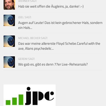
WERNER SAGT:
Hab sie weit offen die Äugleins, ja, danke! :-)
JOEL SAGT:
Augen auf Leute! Das ist kein gebrochener Hals, sondern
ein Hals...
MICHAEL BECKER SAGT:
Das war meine allererste Floyd Schebe.Careful with the
axe, Alans psychedelic...
GERDM SAGT:
Wo gab es, gibt es denn 77er Live-Rehearsals?