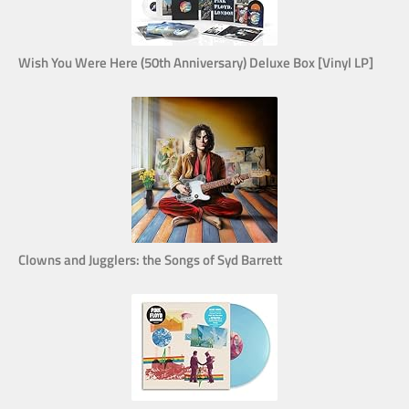
Wish You Were Here (50th Anniversary) Deluxe Box [Vinyl LP]
Clowns and Jugglers: the Songs of Syd Barrett