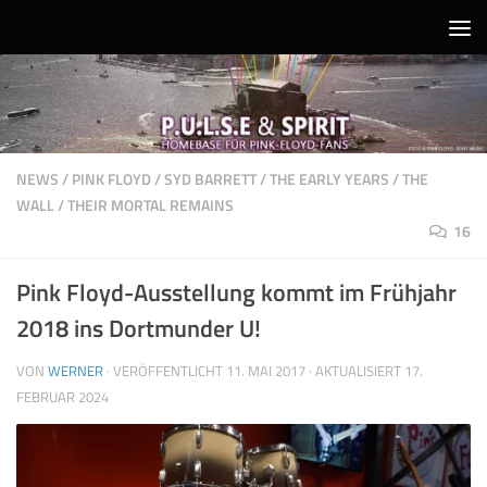
Unter dem Inhalt
NEWS
/
PINK FLOYD
/
SYD BARRETT
/
THE EARLY YEARS
/
THE
WALL
/
THEIR MORTAL REMAINS
16
Pink Floyd-Ausstellung kommt im Frühjahr
2018 ins Dortmunder U!
VON
WERNER
· VERÖFFENTLICHT
11. MAI 2017
· AKTUALISIERT
17.
FEBRUAR 2024