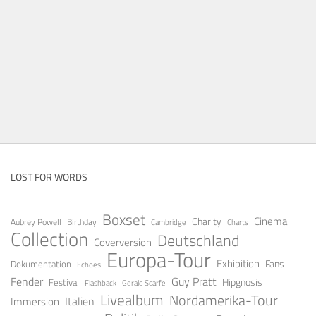
LOST FOR WORDS
Boxset
Cinema
Charity
Aubrey Powell
Birthday
Cambridge
Charts
Collection
Deutschland
Coverversion
Europa-Tour
Exhibition
Fans
Dokumentation
Echoes
Fender
Guy Pratt
Festival
Hipgnosis
Gerald Scarfe
Flashback
Livealbum
Nordamerika-Tour
Italien
Immersion