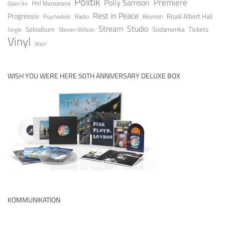
Politik
Premiere
Polly Samson
Open Air
Phil Manzanera
Rest in Peace
Progressiv
Royal Albert Hall
Radio
Reunion
Psychedelic
Stream
Studio
Soloalbum
Tickets
Südamerika
Steven Wilson
Single
Vinyl
Wien
WISH YOU WERE HERE 50TH ANNIVERSARY DELUXE BOX
KOMMUNIKATION