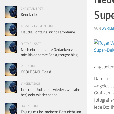
CHRISTIAN SAGT:
Supe
Kein Nick?
TORSTEN LAUMEN SAGT:
VON
WERNE
Claudia Fontaine, nicht Lafontaine.
DIETRICH SAGT:
Noch ein paar späte Gedanken von
mir: Als der erste Schlagzeugschlag...
angeboten
PETE SAGT:
COOLE SACHE das!
Damit nich
VINCENT SAGT:
Angeles so
Ja leider! Und schon wieder zwei Jahre
Grafikern
her', geht wieder schnell.
fotografie
UWE S. SAGT:
jede Box i
Es ging mir bei meinem Post nicht um