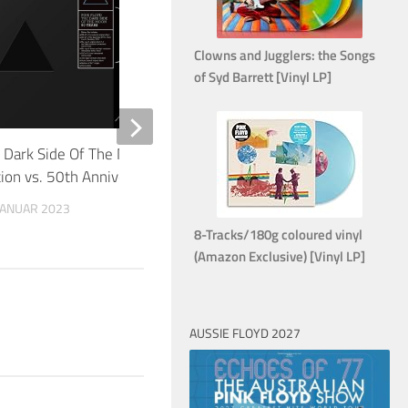
20
Clowns and Jugglers: the Songs
of Syd Barrett [Vinyl LP]
 Dark Side Of The Moon: Immersion
Interview mit Nick Ma
tion vs. 50th Anniversary
Years Box, Frank Zapp
 JANUAR 2023
20. NOVEMBER 2016
8-Tracks/180g coloured vinyl
(Amazon Exclusive) [Vinyl LP]
AUSSIE FLOYD 2027