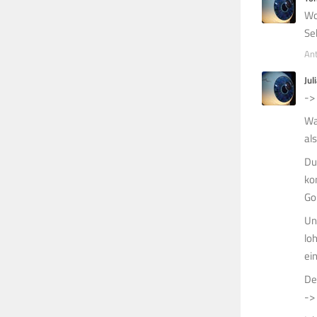
Wo
Se
An
Jul
->
Wa
al
Du
ko
Go
Un
lo
ei
De
->