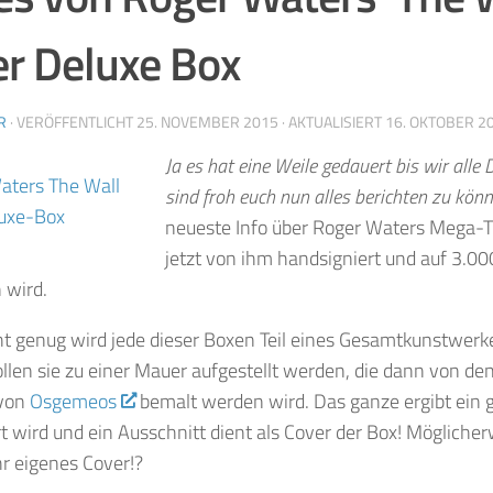
r Deluxe Box
R
· VERÖFFENTLICHT
25. NOVEMBER 2015
· AKTUALISIERT
16. OKTOBER 2
Ja es hat eine Weile gedauert bis wir alle
sind froh euch nun alles berichten zu könn
neueste Info über Roger Waters Mega-T
jetzt von ihm handsigniert und auf 3.000
 wird.
t genug wird jede dieser Boxen Teil eines Gesamtkunstwerke
llen sie zu einer Mauer aufgestellt werden, die dann von den
 von
Osgemeos
bemalt werden wird. Das ganze ergibt ein 
rt wird und ein Ausschnitt dient als Cover der Box! Mögliche
hr eigenes Cover!?