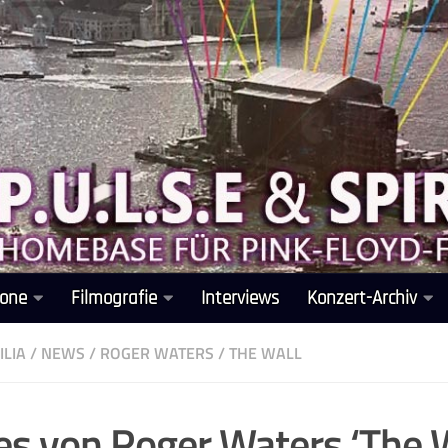
one
Filmografie
Interviews
Konzert-Archiv
LIA
/
NEWS
/
ROGER WATERS
/
THE WALL
s von Roger Waters ‘The W