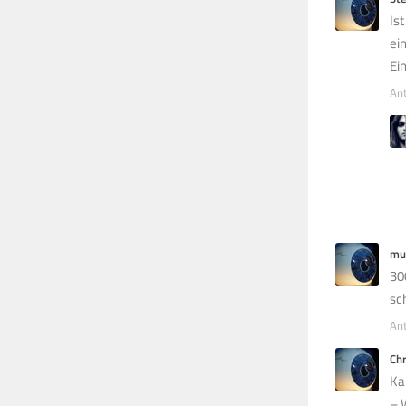
Is
ei
Ei
An
mu
30
sc
An
Ch
Ka
– 