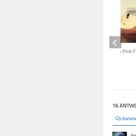
Cover-Kunstdruck von Pink F
Later Years Box
26. DEZEMBER 2019
16 ANTW
Komme
St