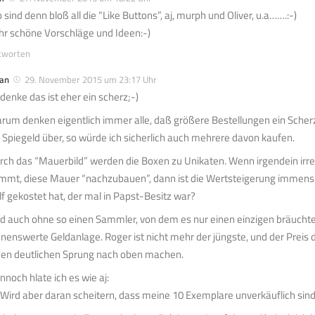
 sind denn bloß all die “Like Buttons”, aj, murph und Oliver, u.a…….:-)
hr schöne Vorschläge und Ideen:-)
tworten
ian
29. November 2015 um 23:17 Uhr
 denke das ist eher ein scherz;-)
rum denken eigentlich immer alle, daß größere Bestellungen ein Scherz
s Spiegeld über, so würde ich sicherlich auch mehrere davon kaufen.
rch das “Mauerbild” werden die Boxen zu Unikaten. Wenn irgendein irre
mmt, diese Mauer “nachzubauen”, dann ist die Wertsteigerung immens.
lf gekostet hat, der mal in Papst-Besitz war?
d auch ohne so einen Sammler, von dem es nur einen einzigen bräuchte
hnenswerte Geldanlage. Roger ist nicht mehr der jüngste, und der Preis 
nen deutlichen Sprung nach oben machen.
nnoch hlate ich es wie aj:
 Wird aber daran scheitern, dass meine 10 Exemplare unverkäuflich sin