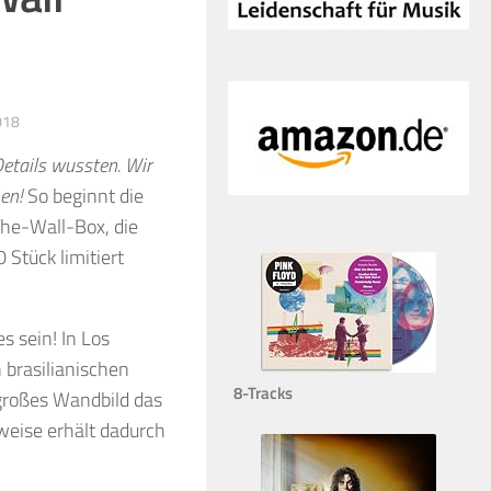
018
 Details wussten. Wir
en!
So beginnt die
he-Wall-Box, die
 Stück limitiert
s sein! In Los
 brasilianischen
8-Tracks
großes Wandbild das
rweise erhält dadurch