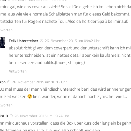
t mir egal, wie das cover aussieht! So viel Geld gebe ich im Leben nicht 
nmal aus wie viele normale Schallplatten man für dieses Geld bekommt. 
ntrittskarten für Rogers nächste Tour. Also da hört der Spaß bei mir auf.
tworten
Felix Untersteiner
26. November 2015 um 09:42 Uhr
absolut richtig! von dem coverpart und der unterschrift kann ich mi
herunterschneiden, ist ein nettes detail, aber kein kaufanreiz, nicht
bei dieser versandpolitik..(taxes, shipping)
Antworten
rph
26. November 2015 um 18:12 Uhr
00 mal muss der mann händisch unterschreiben! das wird erinnerungen
hulzeit wecken
kein wunder, wenn er danach noch zynischer wird…
tworten
risHB
26. November 2015 um 19:24 Uhr
nn mir durchaus vorstellen, dass die Box über kurz oder lang ein begeh
Wertsteigerung inklusive. Die wird also schnell weg sein.