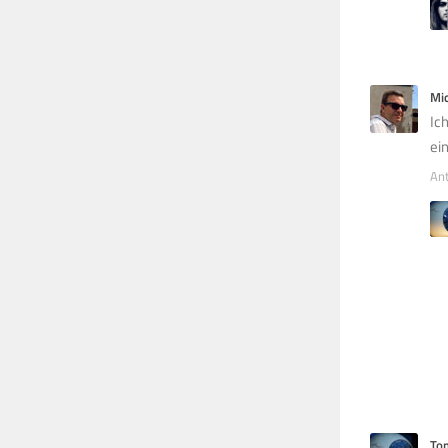
Mi
Ic
ei
An
To