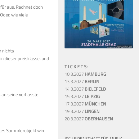
dafür aus. Rechnet doch
Oder, wie viele
r nichts
 in dieser preisklasse, und
T I C K E T S:
10.3.2027
HAMBURG
13.3.2027
BERLIN
14.3.2027
BIELEFELD
 an seine verhasste
15.3.2027
LEIPZIG
17.3.2027
MÜNCHEN
19.3.2027
LINGEN
20.3.2027
OBERHAUSEN
rtes Sammlerobjekt wird
JPC LEIDENSCHAFT FÜR MUSIK