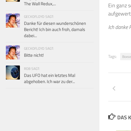
The Wall Redux,...
Ein ganz s
aufgewert
GECKOFLOYD SAGT:
Danke für diesen wunderschönen
Ich danke F
Bericht! Ich bin auch froh, damals
dabei...
GECKOFLOYD SAGT:
Bitte nicht!
Tags:
Boxse
ROB SAGT:
Das UFO hat ein letztes Mal
abgehoben. Ich war zu der...
DAS K