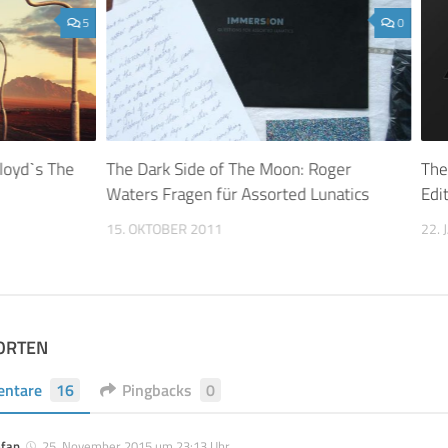
5
0
loydˋs The
The Dark Side of The Moon: Roger
The
Waters Fragen für Assorted Lunatics
Edi
15. OKTOBER 2011
22.
ORTEN
ntare
16
Pingbacks
0
efan
25. November 2015 um 23:13 Uhr