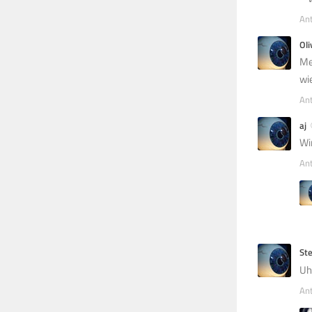
An
Oli
Me
wi
An
aj
Wi
An
St
Uh
An