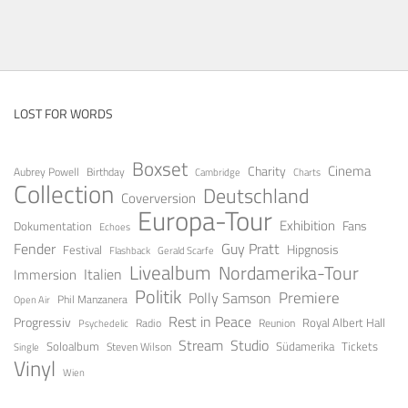
LOST FOR WORDS
Boxset
Cinema
Charity
Aubrey Powell
Birthday
Cambridge
Charts
Collection
Deutschland
Coverversion
Europa-Tour
Exhibition
Fans
Dokumentation
Echoes
Fender
Guy Pratt
Festival
Hipgnosis
Gerald Scarfe
Flashback
Livealbum
Nordamerika-Tour
Italien
Immersion
Politik
Premiere
Polly Samson
Open Air
Phil Manzanera
Rest in Peace
Progressiv
Royal Albert Hall
Radio
Reunion
Psychedelic
Stream
Studio
Soloalbum
Tickets
Südamerika
Steven Wilson
Single
Vinyl
Wien