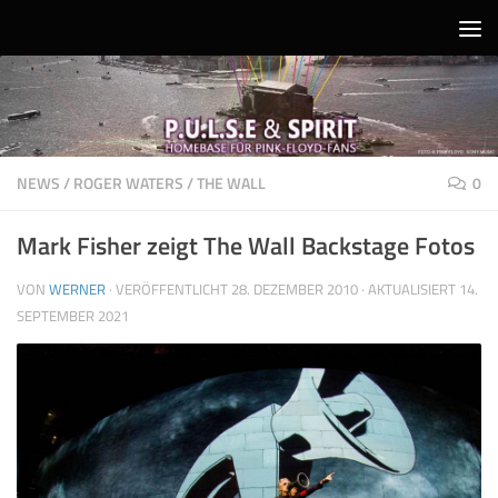
Unter dem Inhalt
NEWS
/
ROGER WATERS
/
THE WALL
0
Mark Fisher zeigt The Wall Backstage Fotos
VON
WERNER
· VERÖFFENTLICHT
28. DEZEMBER 2010
· AKTUALISIERT
14.
SEPTEMBER 2021