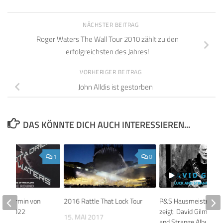
NÄCHSTER BEITRAG
Roger Waters The Wall Tour 2010 zählt zu den
erfolgreichsten des Jahres!
VORHERIGER BEITRAG
John Alldis ist gestorben
DAS KÖNNTE DICH AUCH INTERESSIEREN...
1
0
erttermin von
2016 Rattle That Lock Tour
P&S Hausmeister Fil
ers 2022
zeigt: David Gilmour 
15. MAI 2017
and Strange Album & 