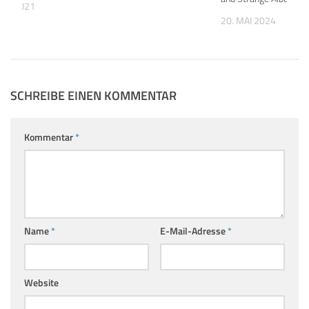
BER 2021
20. MAI 2024
SCHREIBE EINEN KOMMENTAR
Kommentar
*
Name
*
E-Mail-Adresse
*
Website