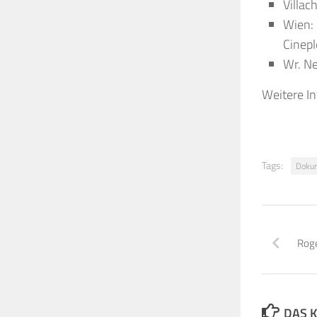
Villac
Wien: 
Cinepl
Wr. Ne
Weitere I
Tags:
Dokum
Roge
DAS K