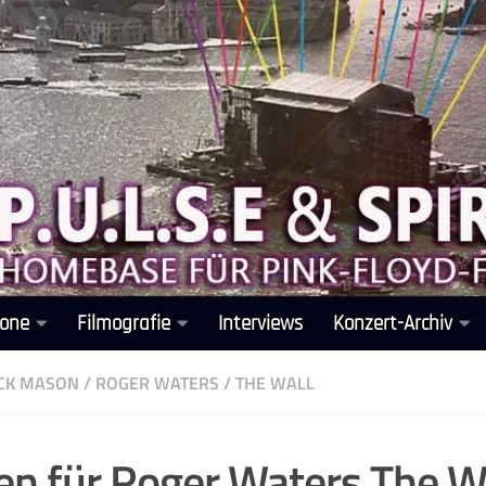
one
Filmografie
Interviews
Konzert-Archiv
CK MASON
/
ROGER WATERS
/
THE WALL
en für Roger Waters The W