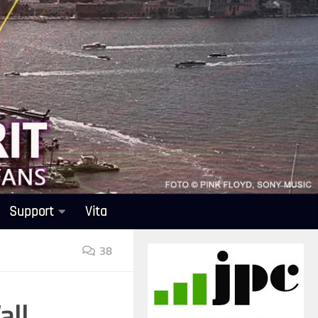
Support
Vita
38
all