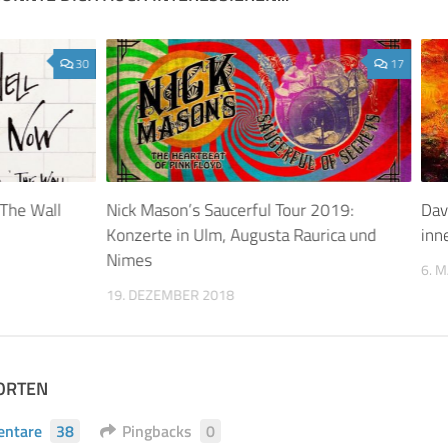
30
17
 The Wall
Nick Mason’s Saucerful Tour 2019:
Dav
Konzerte in Ulm, Augusta Raurica und
inn
Nimes
6. 
19. DEZEMBER 2018
ORTEN
ntare
38
Pingbacks
0