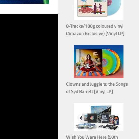
8-Tracks/180g coloured vinyl
(Amazon Exclusive) [Vinyl LP]
Clowns and Jugglers: the Songs
of Syd Barrett [Vinyl LP]
Wish You Were Here (50th