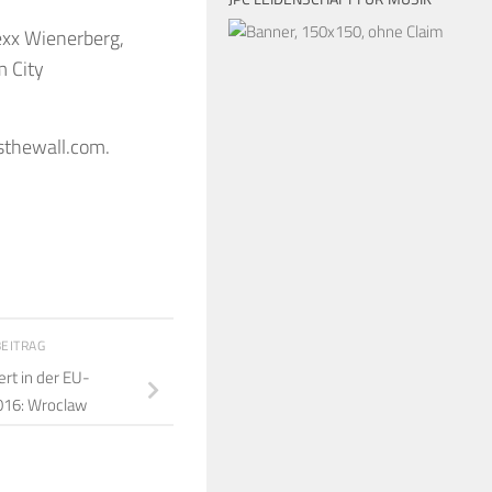
exx Wienerberg,
m City
sthewall.com.
BEITRAG
rt in der EU-
016: Wroclaw