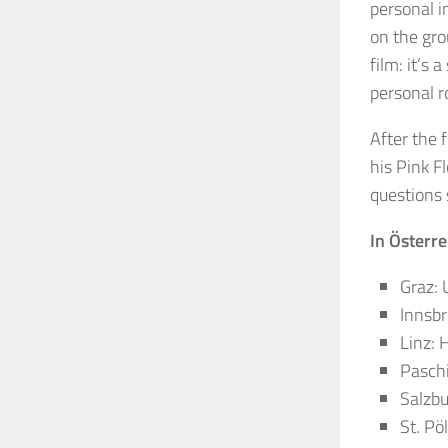
personal i
on the gro
film: it’s
personal r
After the 
his Pink F
questions 
In Österre
Graz: 
Innsb
Linz: 
Pasch
Salzbu
St. Pö