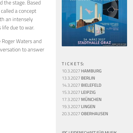
nd the stage. Based
called a concept
th an intensely
 life due to war.
ee Roger Waters and
nversation to answer
T I C K E T S:
10.3.2027
HAMBURG
13.3.2027
BERLIN
14.3.2027
BIELEFELD
15.3.2027
LEIPZIG
17.3.2027
MÜNCHEN
19.3.2027
LINGEN
20.3.2027
OBERHAUSEN
JPC LEIDENSCHAFT FÜR MUSIK