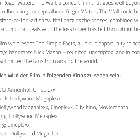
n Roger Waters The Wall, a concert film that goes well beyo
undbreaking concept album, Roger Waters The Wall could be 
 a state-of-the-art show that dazzles the senses, combined wi
oad trip that deals with the loss Roger has felt throughout his
film we present The Simple Facts, a unique opportunity to s
loyd bandmate Nick Mason – reunited, unscripted, and in co
submitted the fans from around the world.
ich wird der Film in folgenden Kinos zu sehen sein:
UCI Annenhof, Cineplexx
ruck: Hollywood Megaplexx
Hollywood Megaplexx, Cineplexx, City Kino, Moviemento
ing: Hollywood Megaplex
rg: Cineplexx
lten: Hollywood Megaplex