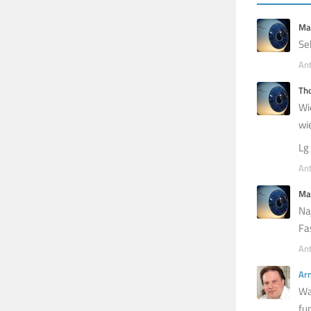
Ma
Se
An
Th
Wi
wi
Lg
An
Ma
Na
Fa
An
Ar
Wa
fu