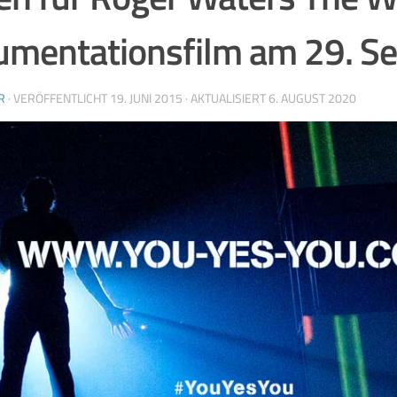
mentationsfilm am 29. S
R
· VERÖFFENTLICHT
19. JUNI 2015
· AKTUALISIERT
6. AUGUST 2020