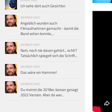
OLIVER SAGT:
Ich sehe dort auch Gesichter.
WERNER SAGT:
Angeblich wurden auch
Filmaufnahmen gemacht - damit die
Band sehen konnte,...
WERNER SAGT:
Nein, noch nie davon gehört... echt!?
Tatsächlich spiegelt sich die Schrift...
WERNER SAGT:
Das wäre ein Hammer!
WERNER SAGT:
Du meinst die 2018er, besser gesagt
2022 Version. Aber da war...