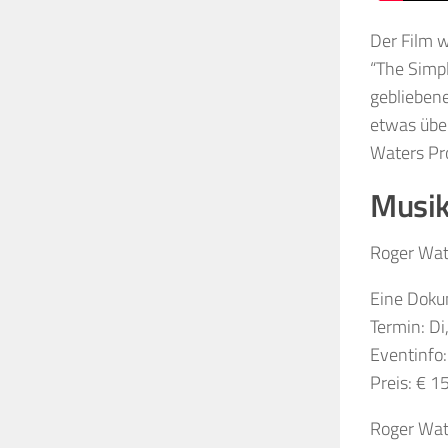
Der Film w
“The Simp
geblieben
etwas übe
Waters Pro
Musik
Roger Wat
Eine Dokum
Termin: D
Eventinfo:
Preis: € 15
Roger Wate