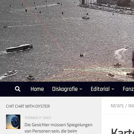
Unter dem Inhalt
Home
Diskografie
Editorial
Fanz
NEWS
/
NI
CHIT CHAT WITH OYSTER
THOMAS P. SAGT:
Die Gesichter müssen Spiegelungen
Kart
von Personen sein, die beim