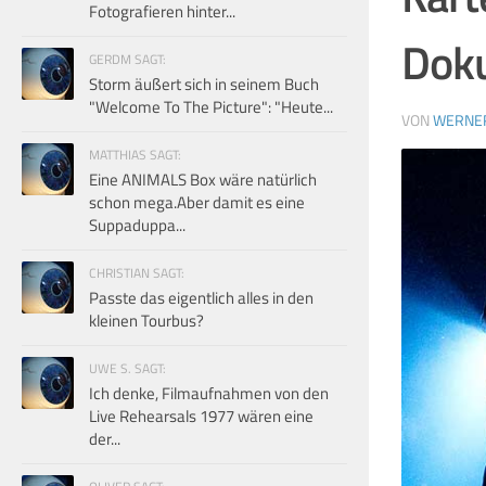
Fotografieren hinter...
Doku
GERDM SAGT:
Storm äußert sich in seinem Buch
"Welcome To The Picture": "Heute...
VON
WERNE
MATTHIAS SAGT:
Eine ANIMALS Box wäre natürlich
schon mega.Aber damit es eine
Suppaduppa...
CHRISTIAN SAGT:
Passte das eigentlich alles in den
kleinen Tourbus?
UWE S. SAGT:
Ich denke, Filmaufnahmen von den
Live Rehearsals 1977 wären eine
der...