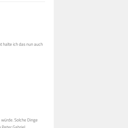
t halte ich das nun auch
n würde. Solche Dinge
n Peter Gabriel