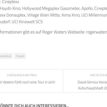
h: Cineplexx
Haydn Kino, Hollywood Megaplex Gasometer, Apollo, Cinepl
exx Donauplex, Village Wien Mitte, Kima Kino, UCI Millenniu
udorf: UCI Kinowelt SCS
nformationen gibt es auf Roger Waters Webseite: rogerwater
entation
Tickets
VORHERIGER BEITRAG
NÄCHSTER 
r Waters fühlt noch eine Tour in sich!
David Gilmour Konze
Kulturhauptstadt 2
ÖNNTE DICH AUCH INTERESSIEREN...