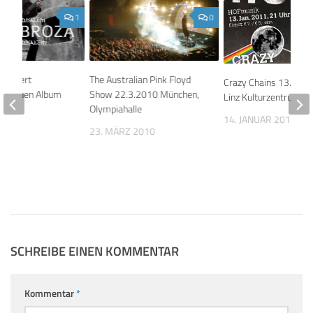
1
0
a covert
The Australian Pink Floyd
Crazy Chains 13.1.20
uf neuen Album
Show 22.3.2010 München,
Linz Kulturzentrum H
Olympiahalle
 2014
14. JANUAR 2011
23. MÄRZ 2010
SCHREIBE EINEN KOMMENTAR
Kommentar
*