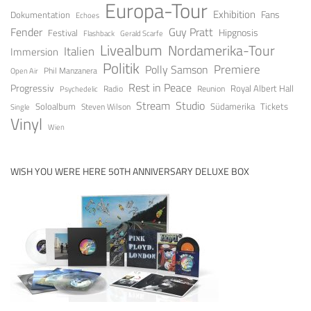
Europa-Tour
Exhibition
Fans
Dokumentation
Echoes
Guy Pratt
Fender
Festival
Hipgnosis
Gerald Scarfe
Flashback
Livealbum
Nordamerika-Tour
Italien
Immersion
Politik
Premiere
Polly Samson
Open Air
Phil Manzanera
Rest in Peace
Progressiv
Royal Albert Hall
Radio
Reunion
Psychedelic
Stream
Studio
Soloalbum
Tickets
Südamerika
Steven Wilson
Single
Vinyl
Wien
WISH YOU WERE HERE 50TH ANNIVERSARY DELUXE BOX