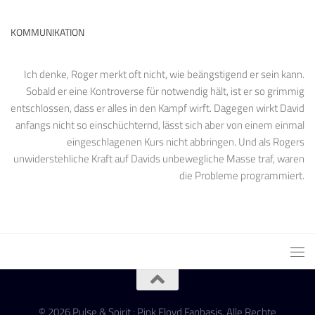
KOMMUNIKATION
Ich denke, Roger merkt oft nicht, wie beängstigend er sein kann.
Sobald er eine Kontroverse für notwendig hält, ist er so grimmig
entschlossen, dass er alles in den Kampf wirft. Dagegen wirkt David
anfangs nicht so einschüchternd, lässt sich aber von einem einmal
eingeschlagenen Kurs nicht abbringen. Und als Rogers
unwiderstehliche Kraft auf Davids unbewegliche Masse traf, waren
die Probleme programmiert.
© 2026 Pulse & Spirit : Pink Floyd Fanbasis. Alle Rechte