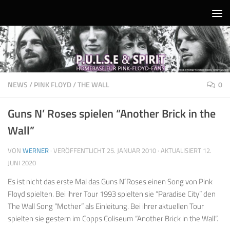
Unter dem Inhalt
NEWS
/
PINK FLOYD
/
THE WALL
0
Guns N’ Roses spielen “Another Brick in the
Wall”
VON
WERNER
· VERÖFFENTLICHT
25. JANUAR 2010
· AKTUALISIERT
12.
JUNI 2020
Es ist nicht das erste Mal das Guns N´Roses einen Song von Pink
Floyd spielten. Bei ihrer Tour 1993 spielten sie “Paradise City” den
The Wall Song “Mother” als Einleitung. Bei ihrer aktuellen Tour
spielten sie gestern im Copps Coliseum “Another Brick in the Wall”.