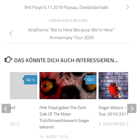
Brit Floyd 6.11.2019 Passau, Dreiländerhalle
VORHERIGER BEITRAG
Anathema “We’re Here Because We’re Here”
Anniversary-Tour 2020
DAS KÖNNTE DICH AUCH INTERESSIEREN...
16
5
2013 und
Pink Floyd geben The Dark
Roger Waters – The W
2014
Side Of The Moon
Tour 2010/2011
Trickfilmwettbewerb Sieger
MBER 2013
3. NOVEMBER 2009
bekannt
31. MÄRZ 2024