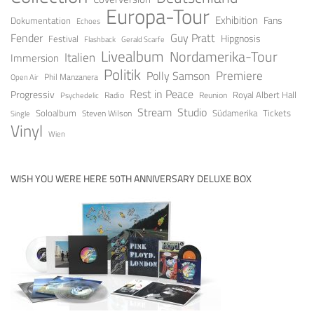
Europa-Tour
Exhibition
Fans
Dokumentation
Echoes
Guy Pratt
Fender
Festival
Hipgnosis
Gerald Scarfe
Flashback
Livealbum
Nordamerika-Tour
Italien
Immersion
Politik
Premiere
Polly Samson
Open Air
Phil Manzanera
Rest in Peace
Progressiv
Royal Albert Hall
Radio
Reunion
Psychedelic
Stream
Studio
Soloalbum
Tickets
Südamerika
Steven Wilson
Single
Vinyl
Wien
WISH YOU WERE HERE 50TH ANNIVERSARY DELUXE BOX