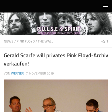
Unter dem Inhalt
NEWS
/
PINK FLOYD
/
THE WALL
1
Gerald Scarfe will privates Pink Floyd-Archiv
verkaufen!
VON
WERNER
·
7. NOVEMBER 2019