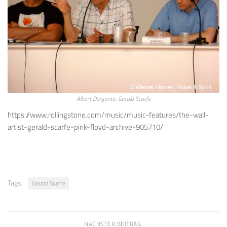
Albert Durgante, Gerald Scarfe
https://www.rollingstone.com/music/music-features/the-wall-
artist-gerald-scarfe-pink-floyd-archive-905710/
Tags:
Gerald Scarfe
NÄCHSTER BEITRAG