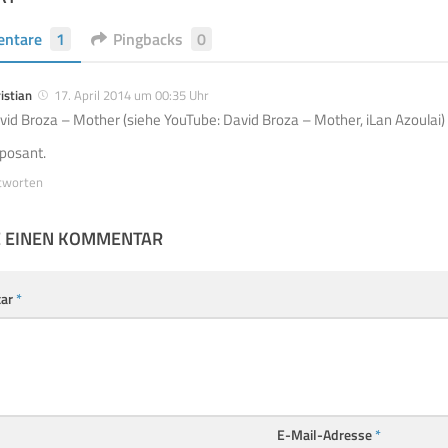
ntare
1
Pingbacks
0
istian
17. April 2014 um 00:35 Uhr
vid Broza – Mother (siehe YouTube: David Broza – Mother, iLan Azoulai)
posant.
tworten
E EINEN KOMMENTAR
ar
*
E-Mail-Adresse
*