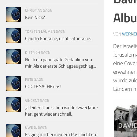
CHRISTIAN SAGT:
Alb
Kein Nick?
TORSTEN LAUMEN SAGT:
VON
WERNE
Claudia Fontaine, nicht Lafontaine.
Der israel
DIETRICH SAGT:
Jerusalem
Noch ein paar späte Gedanken von
eine Cover
mir: Als der erste Schlagzeugschlag...
erwähnens
wurde zule
PETE SAGT:
COOLE SACHE das!
Ländern he
VINCENT SAGT:
Ja leider! Und schon wieder zwei Jahre
her', geht wieder schnell.
UWE S. SAGT:
Es ging mir bei meinem Post nicht um