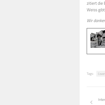
zitiert di
Weiss gib
Wir danken 
Tags:
Cover
Inte