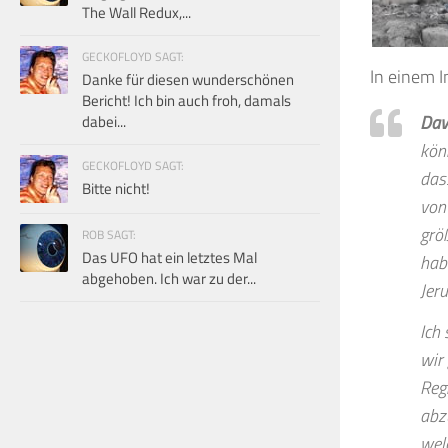
The Wall Redux,...
GECKOFLOYD SAGT:
In einem I
Danke für diesen wunderschönen
Bericht! Ich bin auch froh, damals
Dav
dabei...
kön
GECKOFLOYD SAGT:
das
Bitte nicht!
von
grö
ROB SAGT:
Das UFO hat ein letztes Mal
hab
abgehoben. Ich war zu der...
Jer
Ich
wir
Reg
abz
wel