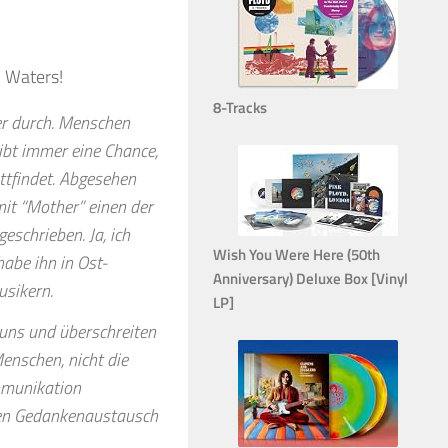
n Waters!
8-Tracks
er durch. Menschen
ibt immer eine Chance,
attfindet. Abgesehen
mit “Mother” einen der
eschrieben. Ja, ich
Wish You Were Here (50th
abe ihn in Ost-
Anniversary) Deluxe Box [Vinyl
usikern.
LP]
 uns und überschreiten
enschen, nicht die
mmunikation
nen Gedankenaustausch