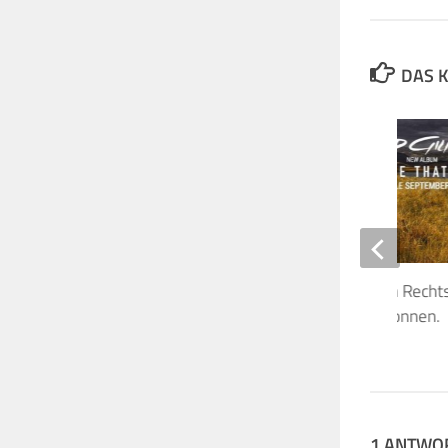
DAS K
David Gilmour hat den Recht
den SNCF-Jingle gewonnen.
24. JUNI 2021
1 ANTWO