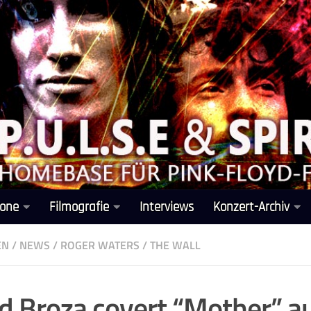
one
Filmografie
Interviews
Konzert-Archiv
EN
/
NEWS
/
ROGER WATERS
/
THE WALL
d Broza covert “Mother” a