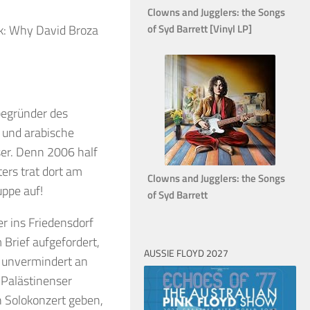
Clowns and Jugglers: the Songs
of Syd Barrett [Vinyl LP]
nk: Why David Broza
tbegründer des
 und arabische
ser. Denn 2006 half
ers trat dort am
Clowns and Jugglers: the Songs
uppe auf!
of Syd Barrett
r ins Friedensdorf
Brief aufgefordert,
AUSSIE FLOYD 2027
el unvermindert an
 Palästinenser
in Solokonzert geben,