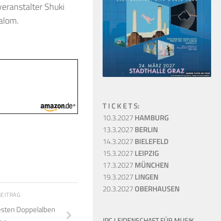
veranstalter Shuki
alom.
T I C K E T S:
10.3.2027
HAMBURG
13.3.2027
BERLIN
14.3.2027
BIELEFELD
15.3.2027
LEIPZIG
17.3.2027
MÜNCHEN
19.3.2027
LINGEN
20.3.2027
OBERHAUSEN
BEITRAG
esten Doppelalben
JPC LEIDENSCHAFT FÜR MUSIK