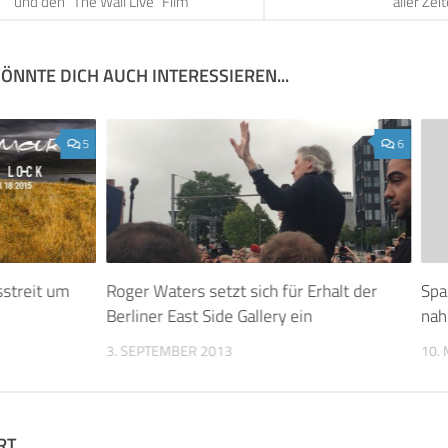
und den “The Wall Live” Film
aller Zei
ÖNNTE DICH AUCH INTERESSIEREN...
5
6
sstreit um
Roger Waters setzt sich für Erhalt der
Spa
Berliner East Side Gallery ein
nah
3. SEPTEMBER 2013
10.
RT