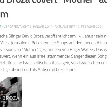
um
R
· VERÖFFENTLICHT
9. JANUAR 2014
· AKTUALISIERT
17. FEBRUAR 2024
ische Sänger David Broza veröffentlicht am 14. Januar sein 
/West Jerusalem”. Bei einem der Songs auf dem neuen Album
version von “Mother”, geschrieben von Roger Waters. Das is
wert, wenn ein aus Israel stammender Sänger diesen Song
tzt für seine Israel kritischen Aussagen, von israelischen u
ftig kritisiert und als Antisemit bezeichnet.