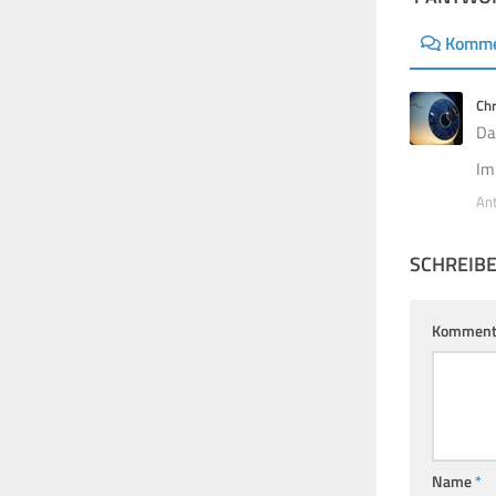
Komme
Chr
Da
Im
An
SCHREIB
Komment
Name
*