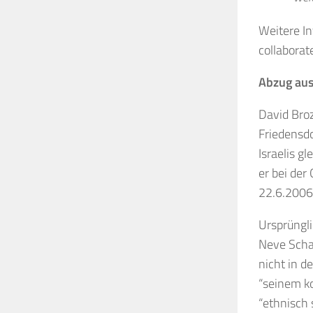
Weitere In
collaborat
Abzug aus
David Broz
Friedensd
Israelis g
er bei der
22.6.2006 
Ursprüngli
Neve Schal
nicht in d
“seinem ko
“ethnisch 