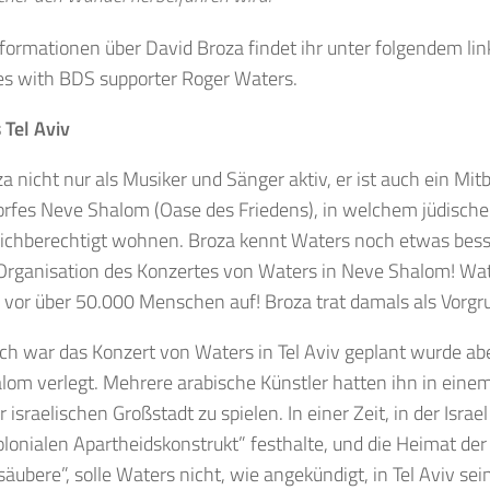
formationen über David Broza findet ihr unter folgendem li
es with BDS supporter Roger Waters.
 Tel Aviv
a nicht nur als Musiker und Sänger aktiv, er ist auch ein Mi
orfes Neve Shalom (Oase des Friedens), in welchem jüdische
leichberechtigt wohnen. Broza kennt Waters noch etwas bes
 Organisation des Konzertes von Waters in Neve Shalom! Wat
vor über 50.000 Menschen auf! Broza trat damals als Vorgr
ch war das Konzert von Waters in Tel Aviv geplant wurde abe
om verlegt. Mehrere arabische Künstler hatten ihn in einem 
er israelischen Großstadt zu spielen. In einer Zeit, in der Isra
lonialen Apartheidskonstrukt” festhalte, und die Heimat der
säubere”, solle Waters nicht, wie angekündigt, in Tel Aviv se