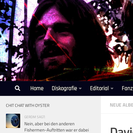
Unter dem Inhalt
Home
Diskografie
Editorial
Fanz
NEUE ALB
CHIT CHAT WITH OYSTER
GERDM SAGT:
Nein, aber bei den anderen
Davi
Fishermen-Auftritten war er dabei