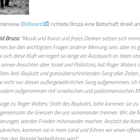
nterview (
Billboard
) richtete Broza eine Botschaft direkt a
id Broza:
“Musik und Kunst und freies Denken setzen sich imm
nen bei den wichtigsten Fragen anderer Meinung sein, aber es g
s sich diese Kluft verringert so lange ein Austausch an Ideen st
 seinen Ansichten über Israel und Palästina, hat Roger Waters 
ßten Anti-Boykott und grenzüberschreitenden Song aller Zeiten g
e nicht nur diesen außergewöhnlichen Song aufgenommen, ich h
usalem aufgenommen mit israelischen und palästinensischen M
 sage zu Roger Waters: Statt des Boykotts, bitte kommen sie zu
 gemeinsam die Grenzen die uns voneinander trennen. Wir, die M
ierungen, werden Frieden miteinander machen. Anstatt die Ko
ubrechen, kommen sie in mein Land und führen wir einen offe
cher den Wandel herbeiführen wird.”