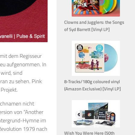
Clowns and Jugglers: the Songs
of Syd Barrett [Vinyl LP]
 mit dem Regisseur
 neu aufgenommen. In
wird, sind
ran zu sehen. Pink
8-Tracks/180g coloured vinyl
(Amazon Exclusive) [Vinyl LP]
Projekt.
Nachnamen nicht
ersion von “Another
 Untergrund-Hymne im
 Revolution 1979 nach
Wish You Were Here (50th