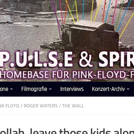
one
Filmografie
Interviews
Konzert-Archiv
NK FLOYD
/
ROGER WATERS
/
THE WALL
ollah, leave those kids alo