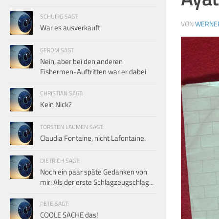
SCHUIRG SAGT:
VON
WERNE
War es ausverkauft
GERDM SAGT:
Nein, aber bei den anderen
Fishermen-Auftritten war er dabei
CHRISTIAN SAGT:
Kein Nick?
TORSTEN LAUMEN SAGT:
Claudia Fontaine, nicht Lafontaine.
DIETRICH SAGT:
Noch ein paar späte Gedanken von
mir: Als der erste Schlagzeugschlag...
PETE SAGT:
COOLE SACHE das!