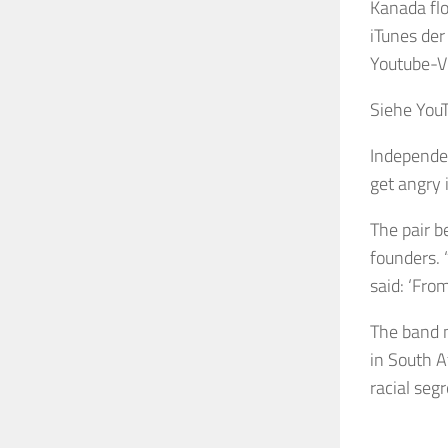
Kanada fl
iTunes der
Youtube-Vi
Siehe YouT
Independen
get angry i
The pair b
founders. 
said: ‘From
The band n
in South A
racial seg