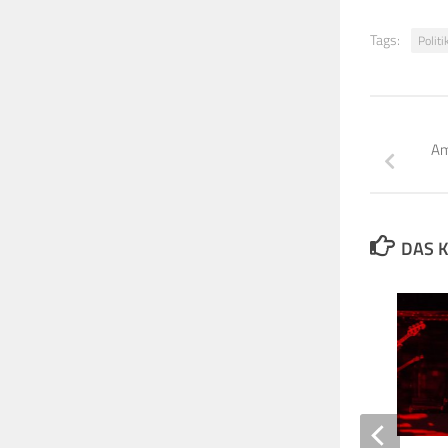
Tags:
Politi
Am
DAS K