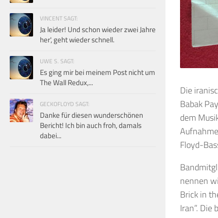
VINCENT SAGT:
Ja leider! Und schon wieder zwei Jahre
her', geht wieder schnell.
UWE S. SAGT:
Es ging mir bei meinem Post nicht um
The Wall Redux,...
Die irani
Babak Paya
GECKOFLOYD SAGT:
Danke für diesen wunderschönen
dem Musikv
Bericht! Ich bin auch froh, damals
Aufnahmen
dabei...
Floyd-Bass
Bandmitgl
nennen wi
Brick in t
Iran”. Die