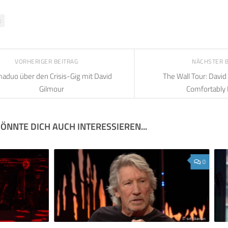
k
VORHERIGER BEITRAG
NÄCHSTER 
aduo über den Crisis-Gig mit David
The Wall Tour: David
Gilmour
Comfortably
ÖNNTE DICH AUCH INTERESSIEREN...
0