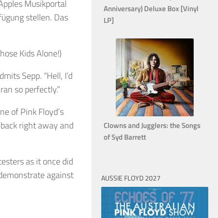
Apples Musikportal
Anniversary) Deluxe Box [Vinyl
fügung stellen. Das
LP]
hose Kids Alone!)
mits Sepp. “Hell, I’d
ran so perfectly.”
ne of Pink Floyd’s
d back right away and
Clowns and Jugglers: the Songs
of Syd Barrett
esters as it once did
 demonstrate against
AUSSIE FLOYD 2027