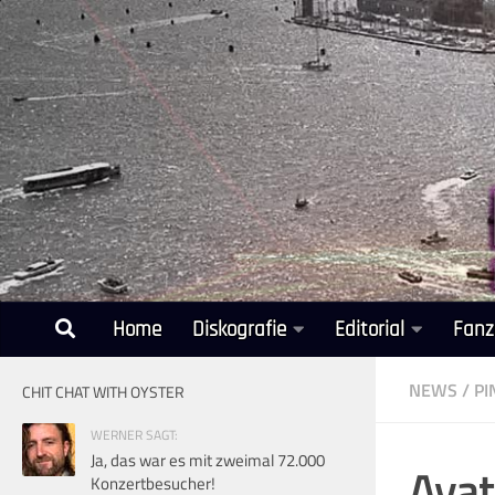
Unter dem Inhalt
Home
Diskografie
Editorial
Fanz
NEWS
/
PI
CHIT CHAT WITH OYSTER
WERNER SAGT:
Ja, das war es mit zweimal 72.000
Ayat
Konzertbesucher!