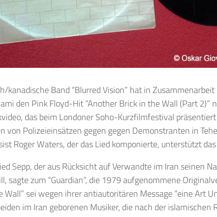
sch/kanadische Band “Blurred Vision” hat in Zusammenarbeit
mi den Pink Floyd-Hit “Another Brick in the Wall (Part 2)”
ideo, das beim Londoner Soho-Kurzfilmfestival präsentiert 
 von Polizeieinsätzen gegen gegen Demonstranten in Tehe
ist Roger Waters, der das Lied komponierte, unterstützt das 
ied Sepp, der aus Rücksicht auf Verwandte im Iran seinen 
ll, sagte zum “Guardian”, die 1979 aufgenommene Originalv
he Wall” sei wegen ihrer antiautoritären Message “eine Art
 beiden im Iran geborenen Musiker, die nach der islamischen