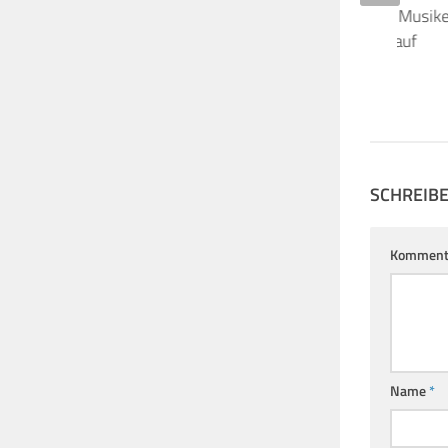
Roger Waters fordert Musik
Kulturboykott Israels auf
21. MÄRZ 2013
SCHREIB
Komment
Name
*