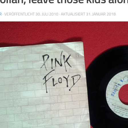
R
· VERÖFFENTLICHT
30. JULI 2010
· AKTUALISIERT
31. JANUAR 2018