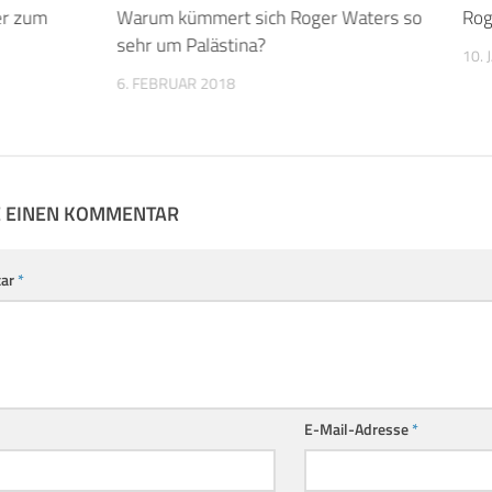
er zum
Warum kümmert sich Roger Waters so
Rog
sehr um Palästina?
10.
6. FEBRUAR 2018
E EINEN KOMMENTAR
ar
*
E-Mail-Adresse
*