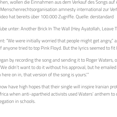
ohen, wollen die Einnahmen aus dem Verkauf des Songs auf 
 Menschenrechtsorganisation amnesty international zur Ver
deo hat bereits über 100.000 Zugriffe. Quelle: derstandard
ube unter: Another Brick In The Wall (Hey Ayatollah, Leave T
t: “We were initially worried that people might get angry,” ad
f anyone tried to top Pink Floyd. But the lyrics seemed to fit I
egan by recording the song and sending it to Roger Waters, o
“We didn’t want to do it without his approval, but he emaile
 here on in, that version of the song is yours.'”
ow have high hopes that their single will inspire Iranian prot
frica when anti-apartheid activists used Waters’ anthem to
regation in schools.