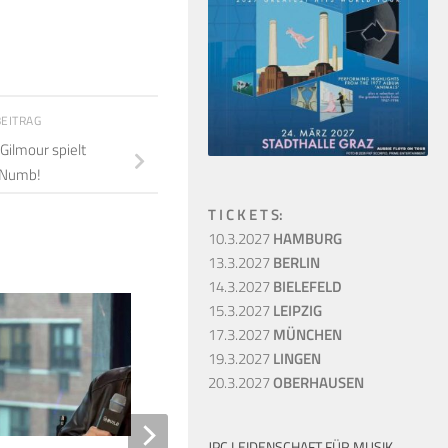
BEITRAG
 Gilmour spielt
 Numb!
T I C K E T S:
10.3.2027
HAMBURG
13.3.2027
BERLIN
14.3.2027
BIELEFELD
15.3.2027
LEIPZIG
0
17.3.2027
MÜNCHEN
19.3.2027
LINGEN
20.3.2027
OBERHAUSEN
JPC LEIDENSCHAFT FÜR MUSIK