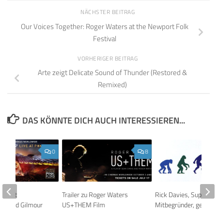
NÄCHSTER BEITRAG
Our Voices Together: Roger Waters at the Newport Folk
Festival
VORHERIGER BEITRAG
Arte zeigt Delicate Sound of Thunder (Restored &
Remixed)
DAS KÖNNTE DICH AUCH INTERESSIEREN...
0
8
m zeigt
Trailer zu Roger Waters
Rick Davies, Supertr
m David Gilmour
US+THEM Film
Mitbegründer, gestor
mpeii