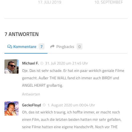
17. JULI 2019
10. SEPTEMBER 202
024
7 ANTWORTEN
Kommentare
7
Pingbacks
0
Michael F.
31. Juli 2020 um 21:45 Uhr
Oje. Das ist sehr schade. Er hat ein paar wirklich geniale Filme
gemacht. Außer THE WALL fand ich immer auch BIRDY und
ANGEL HEART großartig.
Antworten
GeckoFloyd
1. August 2020 um 00:04 Uhr
Oh, das ist wirklich traurig, ich hoffte immer, er macht noch
einen Film, auch die letzten beiden hatten mir sehr gefallen,
seine Filme hatten eine eigene Handschrift. Noch vor THE