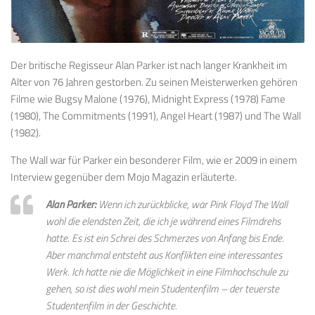
Der britische Regisseur Alan Parker ist nach langer Krankheit im
Alter von 76 Jahren gestorben. Zu seinen Meisterwerken gehören
Filme wie Bugsy Malone (1976), Midnight Express (1978) Fame
(1980), The Commitments (1991), Angel Heart (1987) und The Wall
(1982).
The Wall war für Parker ein besonderer Film, wie er 2009 in einem
Interview gegenüber dem Mojo Magazin erläuterte.
Alan Parker:
Wenn ich zurückblicke, war Pink Floyd The Wall
wohl die elendsten Zeit, die ich je während eines Filmdrehs
hatte. Es ist ein Schrei des Schmerzes von Anfang bis Ende.
Aber manchmal entsteht aus Konflikten eine interessantes
Werk. Ich hatte nie die Möglichkeit in eine Filmhochschule zu
gehen, so ist dies wohl mein Studentenfilm – der teuerste
Studentenfilm in der Geschichte.