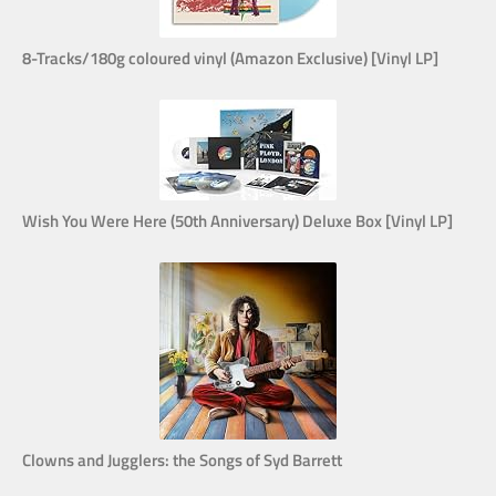
8-Tracks/180g coloured vinyl (Amazon Exclusive) [Vinyl LP]
Wish You Were Here (50th Anniversary) Deluxe Box [Vinyl LP]
Clowns and Jugglers: the Songs of Syd Barrett