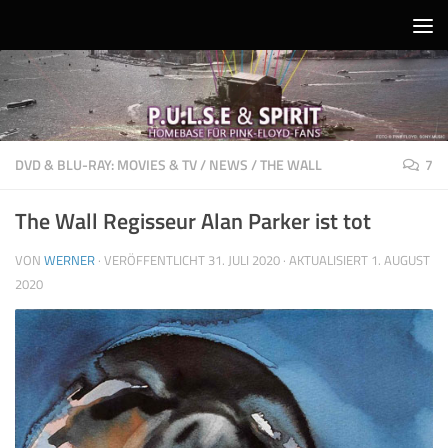
Unter dem Inhalt
DVD & BLU-RAY: MOVIES & TV
/
NEWS
/
THE WALL
7
The Wall Regisseur Alan Parker ist tot
VON
WERNER
· VERÖFFENTLICHT
31. JULI 2020
· AKTUALISIERT
1. AUGUST
2020