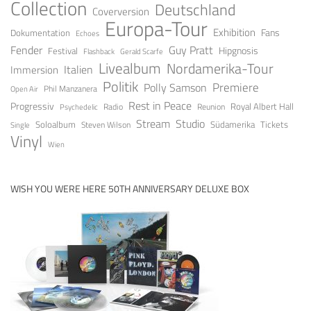
Collection
Deutschland
Coverversion
Europa-Tour
Exhibition
Fans
Dokumentation
Echoes
Fender
Guy Pratt
Festival
Hipgnosis
Gerald Scarfe
Flashback
Livealbum
Nordamerika-Tour
Italien
Immersion
Politik
Premiere
Polly Samson
Open Air
Phil Manzanera
Rest in Peace
Progressiv
Royal Albert Hall
Radio
Reunion
Psychedelic
Stream
Studio
Soloalbum
Tickets
Südamerika
Steven Wilson
Single
Vinyl
Wien
WISH YOU WERE HERE 50TH ANNIVERSARY DELUXE BOX