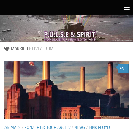
Unter dem Inhalt
MARKIERT:
LIVEALBUM
3
ANIMALS
/
KONZERT & TOUR ARCHIV
/
NEWS
/
PINK FLOYD