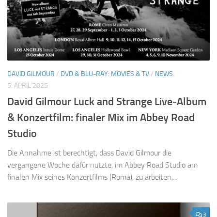
DAVID GILMOUR
/
DVD & BLU-RAY: MOVIES & TV
/
NEWS
5. APRIL 2025
David Gilmour Luck and Strange Live-Album
& Konzertfilm: finaler Mix im Abbey Road
Studio
Die Annahme ist berechtigt, dass David Gilmour die
vergangene Woche dafür nutzte, im Abbey Road Studio am
finalen Mix seines Konzertfilms (Roma), zu arbeiten,...
3