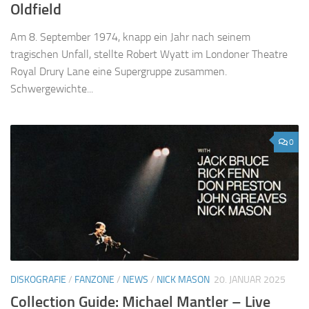
Oldfield
Am 8. September 1974, knapp ein Jahr nach seinem
tragischen Unfall, stellte Robert Wyatt im Londoner Theatre
Royal Drury Lane eine Supergruppe zusammen.
Schwergewichte...
0
DISKOGRAFIE
/
FANZONE
/
NEWS
/
NICK MASON
20. JANUAR 2025
Collection Guide: Michael Mantler – Live