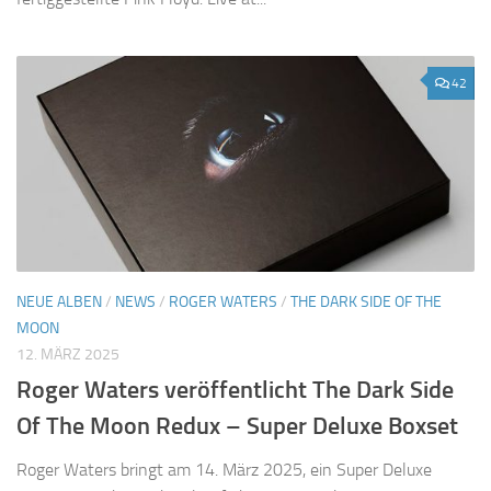
42
NEUE ALBEN
/
NEWS
/
ROGER WATERS
/
THE DARK SIDE OF THE
MOON
12. MÄRZ 2025
Roger Waters veröffentlicht The Dark Side
Of The Moon Redux – Super Deluxe Boxset
Roger Waters bringt am 14. März 2025, ein Super Deluxe