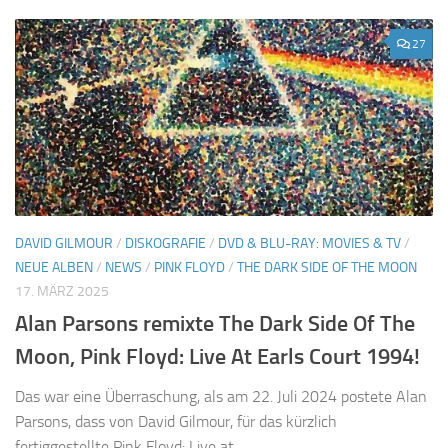
27
DAVID GILMOUR
/
DISKOGRAFIE
/
DVD & BLU-RAY: MOVIES & TV
/
NEUE ALBEN
/
NEWS
/
PINK FLOYD
/
THE DARK SIDE OF THE MOON
17. MÄRZ 2025
Alan Parsons remixte The Dark Side Of The
Moon, Pink Floyd: Live At Earls Court 1994!
Das war eine Überraschung, als am 22. Juli 2024 postete Alan
Parsons, dass von David Gilmour, für das kürzlich
fertiggestellte Pink Floyd: Live at...