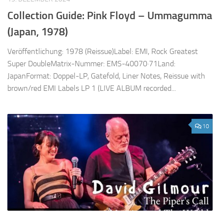
Collection Guide: Pink Floyd – Ummagumma
(Japan, 1978)
Veröffentlichung: 1978 (Reissue)Label: EMI, Rock Greatest
Super DoubleMatrix-Nummer: EMS-40070·71Land:
JapanFormat: Doppel-LP, Gatefold, Liner Notes, Reissue with
brown/red EMI Labels LP 1 (LIVE ALBUM recorded...
10