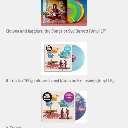
Clowns and Jugglers: the Songs of Syd Barrett [Vinyl LP]
8-Tracks/180g coloured vinyl (Amazon Exclusive) [Vinyl LP]
8-Tracks