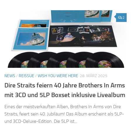
2
NEWS
/
REISSUE
/
WISH YOU WERE HERE
28. MÄRZ 2025
Dire Straits feiern 40 Jahre Brothers In Arms
mit 3CD und 5LP Boxset inklusive Livealbum
Eines der meistverkauften Alben, Brothers In Arms von Dire
Straits, feiert sein 40. Jubiläum! Das Album erscheint als 5LP-
und 3CD-Deluxe-Edition. Die 5LP ist...