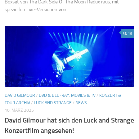
Boxset von The Dark Side Of The Moon Redux raus, mit
speziellen Live-Versionen von...
16
DAVID GILMOUR
/
DVD & BLU-RAY: MOVIES & TV
/
KONZERT &
TOUR ARCHIV
/
LUCK AND STRANGE
/
NEWS
10. MÄRZ 2025
David Gilmour hat sich den Luck and Strange
Konzertfilm angesehen!