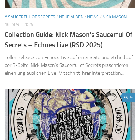
A SAUCERFUL OF SECRETS
/
NEUE ALBEN
/
NEWS
/
NICK MASON
16. APRIL 2025
Collection Guide: Nick Mason’s Saucerful Of
Secrets – Echoes Live (RSD 2025)
Toller Release von Echoes Live auf einer Seite und etched auf
der B-Seite. Nick Mason’s Saucerful of Secrets präsentieren
einen unglaublichen Live-Mitschnitt ihrer Interpretation...
34