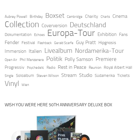
Boxset
Cinema
Charity
Aubrey Powell
Birthday
Cambridge
Charts
Collection
Deutschland
Coverversion
Europa-Tour
Exhibition
Fans
Dokumentation
Echoes
Fender
Guy Pratt
Hipgnosis
Festival
Flashback
Gerald Scarfe
Livealbum
Nordamerika-Tour
Italien
Immersion
Politik
Premiere
Polly Samson
Open Air
Phil Manzanera
Rest in Peace
Progressiv
Royal Albert Hall
Radio
Reunion
Psychedelic
Stream
Studio
Soloalbum
Südamerika
Tickets
Steven Wilson
Single
Vinyl
Wien
WISH YOU WERE HERE 50TH ANNIVERSARY DELUXE BOX