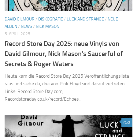
DAVID GILMOUR
/
DISKOGRAFIE
/
LUCK AND STRANGE
/
NEUE
ALBEN
/
NEWS
/
NICK MASON
5. APRIL 2025
Record Store Day 2025: neue Vinyls von
David Gilmour, Nick Mason’s Saucerful of
Secrets & Roger Waters
Heute kam die Record Store Day 2025 Veröffentlichungsliste
raus und siehe da, drei von Pink Floyd sind darauf vertreten.
Links: Record Store Day.com,
Recordstoreday.co.uk/record/Echoes...
2