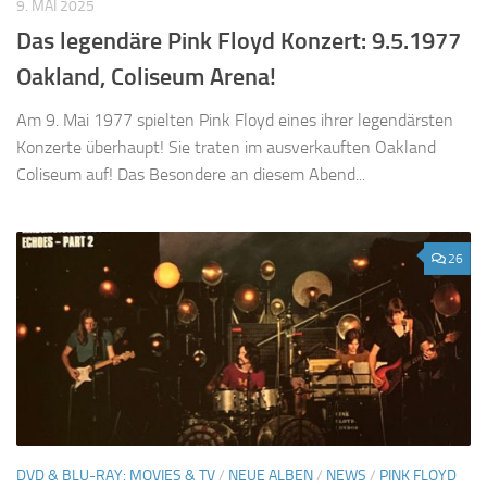
9. MAI 2025
Das legendäre Pink Floyd Konzert: 9.5.1977
Oakland, Coliseum Arena!
Am 9. Mai 1977 spielten Pink Floyd eines ihrer legendärsten
Konzerte überhaupt! Sie traten im ausverkauften Oakland
Coliseum auf! Das Besondere an diesem Abend...
26
DVD & BLU-RAY: MOVIES & TV
/
NEUE ALBEN
/
NEWS
/
PINK FLOYD