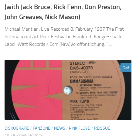
(with Jack Bruce, Rick Fenn, Don Preston,
John Greaves, Nick Mason)
Michael Mantler : Live Recorded 8. February 1987 The First
International Art Rock Festival in Frankfurt, Kongresshalle.
Label: Watt Records / Ecm (Nrw)Veröffentlichung: 1....
6
DISKOGRAFIE
/
FANZONE
/
NEWS
/
PINK FLOYD
/
REISSUE
15. DEZEMBER 2024