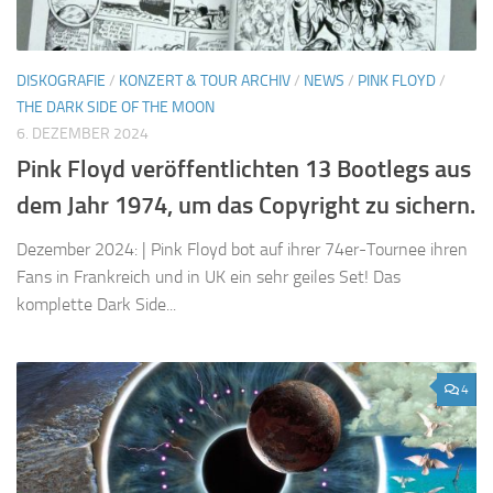
DISKOGRAFIE
/
KONZERT & TOUR ARCHIV
/
NEWS
/
PINK FLOYD
/
THE DARK SIDE OF THE MOON
6. DEZEMBER 2024
Pink Floyd veröffentlichten 13 Bootlegs aus
dem Jahr 1974, um das Copyright zu sichern.
Dezember 2024: | Pink Floyd bot auf ihrer 74er-Tournee ihren
Fans in Frankreich und in UK ein sehr geiles Set! Das
komplette Dark Side...
4