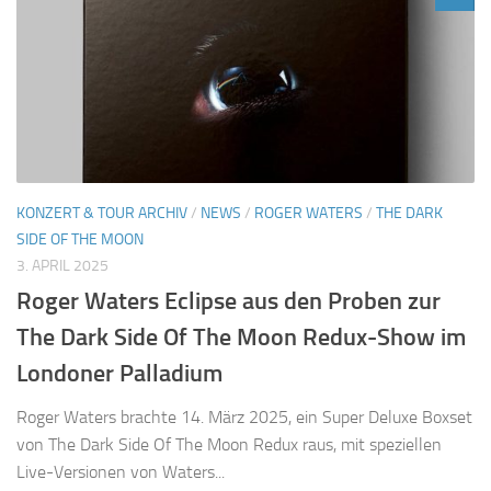
KONZERT & TOUR ARCHIV
/
NEWS
/
ROGER WATERS
/
THE DARK
SIDE OF THE MOON
3. APRIL 2025
Roger Waters Eclipse aus den Proben zur
The Dark Side Of The Moon Redux-Show im
Londoner Palladium
Roger Waters brachte 14. März 2025, ein Super Deluxe Boxset
von The Dark Side Of The Moon Redux raus, mit speziellen
Live-Versionen von Waters...