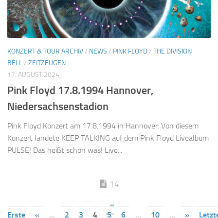
KONZERT & TOUR ARCHIV
/
NEWS
/
PINK FLOYD
/
THE DIVISION
BELL
/
ZEITZEUGEN
17. AUGUST 2024
Pink Floyd 17.8.1994 Hannover,
Niedersachsenstadion
Pink Floyd Konzert am 17.8.1994 in Hannover: Von diesem
Konzert landete KEEP TALKING auf dem Pink Floyd Livealbum
PULSE! Das heißt schon was! Live...
14
«
Erste
«
...
2
3
4
5
6
...
10
...
»
Letzt