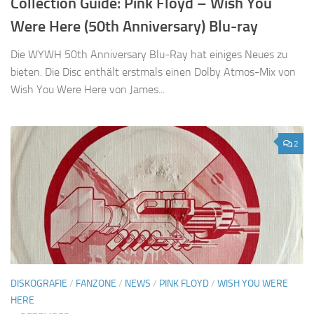
Collection Guide: Pink Floyd – Wish You
Were Here (50th Anniversary) Blu-ray
Die WYWH 50th Anniversary Blu-Ray hat einiges Neues zu
bieten. Die Disc enthält erstmals einen Dolby Atmos-Mix von
Wish You Were Here von James...
2
DISKOGRAFIE
/
FANZONE
/
NEWS
/
PINK FLOYD
/
WISH YOU WERE
HERE