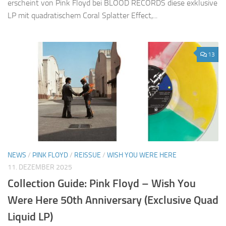
erscheint von Pink Floyd bei BLOOD RECORDS diese exklusive
LP mit quadratischem Coral Splatter Effect,...
13
NEWS
/
PINK FLOYD
/
REISSUE
/
WISH YOU WERE HERE
11. DEZEMBER 2025
Collection Guide: Pink Floyd – Wish You
Were Here 50th Anniversary (Exclusive Quad
Liquid LP)