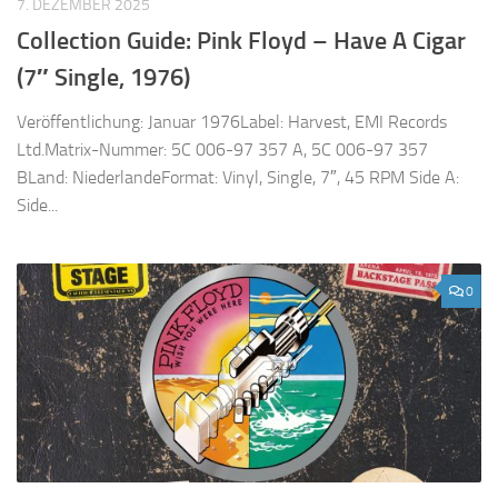
7. DEZEMBER 2025
Collection Guide: Pink Floyd – Have A Cigar
(7″ Single, 1976)
Veröffentlichung: Januar 1976Label: Harvest, EMI Records
Ltd.Matrix-Nummer: 5C 006-97 357 A, 5C 006-97 357
BLand: NiederlandeFormat: Vinyl, Single, 7″, 45 RPM Side A:
Side...
0