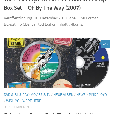
Box Set – Oh By The Way (2007)
Veröffentlichung: 10. Dezember 2007Label: EMI Format:
Boxset, 16 CDs, Limited Edition Inhalt: Albums:
2
DVD & BLU-RAY: MOVIES & TV
/
NEUE ALBEN
/
NEWS
/
PINK FLOYD
/
WISH YOU WERE HERE
9. DEZEMBER 2025