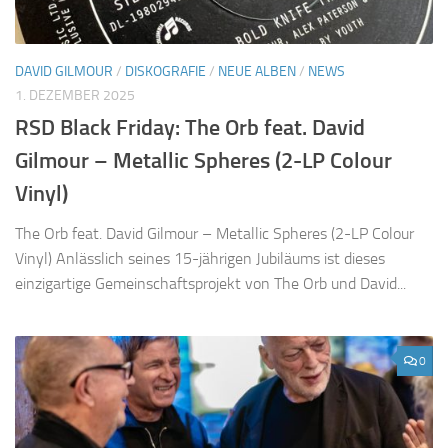
DAVID GILMOUR
/
DISKOGRAFIE
/
NEUE ALBEN
/
NEWS
1. DEZEMBER 2025
RSD Black Friday: The Orb feat. David
Gilmour – Metallic Spheres (2-LP Colour
Vinyl)
The Orb feat. David Gilmour – Metallic Spheres (2-LP Colour
Vinyl) Anlässlich seines 15-jährigen Jubiläums ist dieses
einzigartige Gemeinschaftsprojekt von The Orb und David...
0