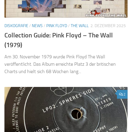
DISKOGRAFIE
/
NEWS
/
PINK FLOYD
/
THE WALL
2. DEZEMBER 2025
Collection Guide: Pink Floyd – The Wall
(1979)
Am 30. November 1979 wurde Pink Floyd The Wall
veröffentlicht. Das Album erreichte Platz 3 der britischen
Charts und hielt sich 68 Wochen lang...
2