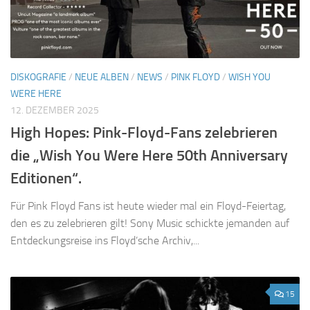
DISKOGRAFIE
/
NEUE ALBEN
/
NEWS
/
PINK FLOYD
/
WISH YOU
WERE HERE
12. DEZEMBER 2025
High Hopes: Pink-Floyd-Fans zelebrieren
die „Wish You Were Here 50th Anniversary
Editionen“.
Für Pink Floyd Fans ist heute wieder mal ein Floyd-Feiertag,
den es zu zelebrieren gilt! Sony Music schickte jemanden auf
Entdeckungsreise ins Floyd’sche Archiv,...
15