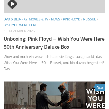
DVD & BLU-RAY: MOVIES & TV
/
NEWS
/
PINK FLOYD
/
REISSUE
/
WISH YOU WERE HERE
13. DEZEMBER 2025
Unboxing: Pink Floyd – Wish You Were Here
50th Anniversary Deluxe Box
Wow und noch ein wow! Ich habe sie längst ausgepackt, das
Wish You Were Here – 50 – Boxset, und bin davon begeistert!
Das...
23