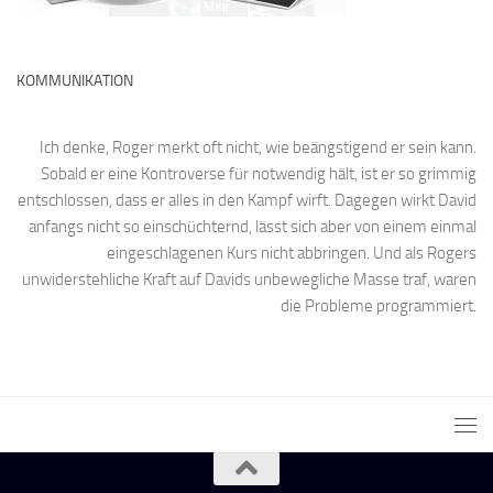
KOMMUNIKATION
Ich denke, Roger merkt oft nicht, wie beängstigend er sein kann.
Sobald er eine Kontroverse für notwendig hält, ist er so grimmig
entschlossen, dass er alles in den Kampf wirft. Dagegen wirkt David
anfangs nicht so einschüchternd, lässt sich aber von einem einmal
eingeschlagenen Kurs nicht abbringen. Und als Rogers
unwiderstehliche Kraft auf Davids unbewegliche Masse traf, waren
die Probleme programmiert.