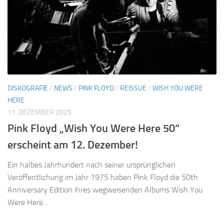
DISKOGRAFIE
/
NEWS
/
PINK FLOYD
/
REISSUE
/
WISH YOU WERE
HERE
11. DEZEMBER 2025
Pink Floyd „Wish You Were Here 50“
erscheint am 12. Dezember!
Ein halbes Jahrhundert nach seiner ursprünglichen
Veröffentlichung im Jahr 1975 haben Pink Floyd die 50th
Anniversary Edition ihres wegweisenden Albums Wish You
Were Here...