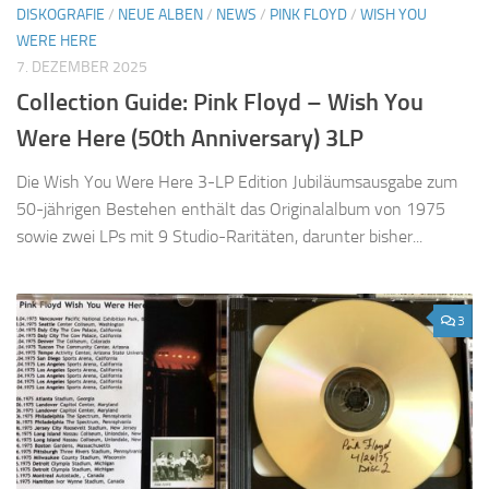
DISKOGRAFIE
/
NEUE ALBEN
/
NEWS
/
PINK FLOYD
/
WISH YOU
WERE HERE
7. DEZEMBER 2025
Collection Guide: Pink Floyd – Wish You
Were Here (50th Anniversary) 3LP
Die Wish You Were Here 3-LP Edition Jubiläumsausgabe zum
50-jährigen Bestehen enthält das Originalalbum von 1975
sowie zwei LPs mit 9 Studio-Raritäten, darunter bisher...
3