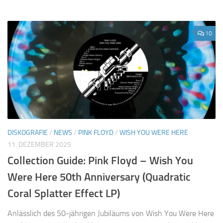
10
DISKOGRAFIE
/
NEWS
/
PINK FLOYD
/
WISH YOU WERE HERE
11. DEZEMBER 2025
Collection Guide: Pink Floyd – Wish You
Were Here 50th Anniversary (Quadratic
Coral Splatter Effect LP)
Anlässlich des 50-jährigen Jubiläums von Wish You Were Here