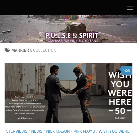
Unter dem Inhalt
MARKIERT:
COLLECTION
8
INTERVIEWS
/
NEWS
/
NICK MASON
/
PINK FLOYD
/
WISH YOU WERE