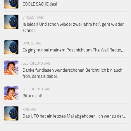
COOLE SACHE das!
VINCENT SAGT:
Ja leider! Und schon wieder zwei Jahre her', geht wieder
schnell.
UWE S. SAGT:
Es ging mir bei meinem Post nicht um The Wall Redux,...
GECKOFLOYD SAGT:
Danke für diesen wunderschönen Bericht! Ich bin auch
froh, damals dabei...
GECKOFLOYD SAGT:
Bitte nicht!
ROB SAGT:
Das UFO hat ein letztes Mal abgehoben. Ich war zu der...