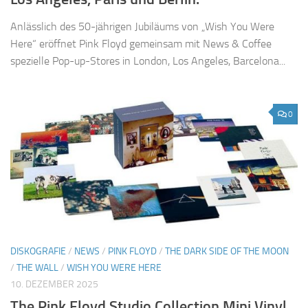
Anlässlich des 50-jährigen Jubiläums von „Wish You Were
Here“ eröffnet Pink Floyd gemeinsam mit News & Coffee
spezielle Pop-up-Stores in London, Los Angeles, Barcelona...
0
DISKOGRAFIE
/
NEWS
/
PINK FLOYD
/
THE DARK SIDE OF THE MOON
/
THE WALL
/
WISH YOU WERE HERE
10. DEZEMBER 2025
The Pink Floyd Studio Collection Mini Vinyl