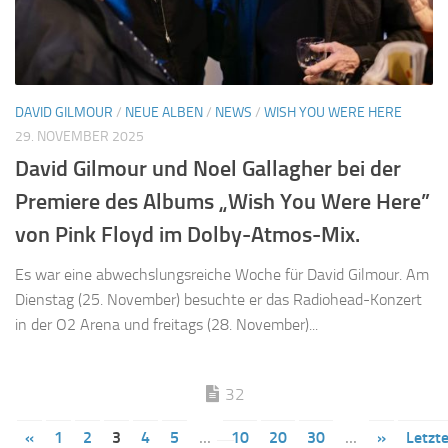
DAVID GILMOUR
/
NEUE ALBEN
/
NEWS
/
WISH YOU WERE HERE
29. NOVEMBER 2025
David Gilmour und Noel Gallagher bei der
Premiere des Albums „Wish You Were Here”
von Pink Floyd im Dolby-Atmos-Mix.
Es war eine abwechslungsreiche Woche für David Gilmour. Am
Dienstag (25. November) besuchte er das Radiohead-Konzert
in der O2 Arena und freitags (28. November)...
32
«
1
2
3
4
5
...
10
20
30
...
»
Letzt