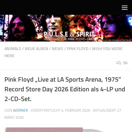
Unter dem Inhalt
ANIMALS
/
NEUE ALBEN
/
NEWS
/
PINK FLOYD
/
WISH YOU WERE
HERE
36
Pink Floyd „Live at LA Sports Arena, 1975”
Record Store Day 2026 Edition als 4-LP und
2-CD-Set.
VON
WERNER
· VERÖFFENTLICHT
4. FEBRUAR 2026
· AKTUALISIERT
27.
MÄRZ 2026