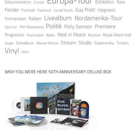
Europa-Tour
Exhibition
Fans
Dokumentation
Echoes
Fender
Guy Pratt
Festival
Hipgnosis
Gerald Scarfe
Flashback
Livealbum
Nordamerika-Tour
Italien
Immersion
Politik
Premiere
Polly Samson
Open Air
Phil Manzanera
Rest in Peace
Progressiv
Royal Albert Hall
Radio
Reunion
Psychedelic
Stream
Studio
Soloalbum
Tickets
Südamerika
Steven Wilson
Single
Vinyl
Wien
WISH YOU WERE HERE 50TH ANNIVERSARY DELUXE BOX