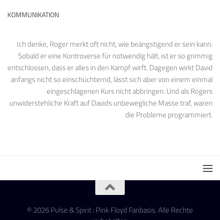
KOMMUNIKATION
Ich denke, Roger merkt oft nicht, wie beängstigend er sein kann.
Sobald er eine Kontroverse für notwendig hält, ist er so grimmig
entschlossen, dass er alles in den Kampf wirft. Dagegen wirkt David
anfangs nicht so einschüchternd, lässt sich aber von einem einmal
eingeschlagenen Kurs nicht abbringen. Und als Rogers
unwiderstehliche Kraft auf Davids unbewegliche Masse traf, waren
die Probleme programmiert.
© 2026 Pulse & Spirit : Pink Floyd Fanbasis. Alle Rechte