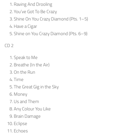
Raving And Drooling
You’ve Got To Be Crazy
Shine On You Crazy Diamond (Pts. 1–5)
Have a Cigar
Shine on You Crazy Diamond (Pts. 6–9)
CD 2
Speak to Me
Breathe (In the Air)
On the Run
Time
The Great Gig in the Sky
Money
Us and Them
Any Colour You Like
Brain Damage
Eclipse
Echoes