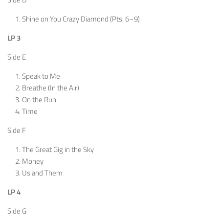
Shine on You Crazy Diamond (Pts. 6–9)
LP 3
Side E
Speak to Me
Breathe (In the Air)
On the Run
Time
Side F
The Great Gig in the Sky
Money
Us and Them
LP 4
Side G