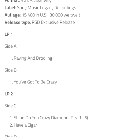
Format
: 4 x LP, clear vinyl
Label
: Sony Music Legacy Recordings
Auflage
: 15,400 in U.S.; 30,000 weltweit
Release type
: RSD Exclusive Release
LP 1
Side A
Raving And Drooling
Side B
You’ve Got To Be Crazy
LP 2
Side C
Shine On You Crazy Diamond (Pts. 1–5)
Have a Cigar
Side D