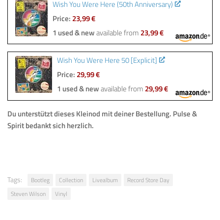
Wish You Were Here (50th Anniversary)
Price:
23,99 €
1 used & new
available from
23,99 €
Wish You Were Here 50 [Explicit]
Price:
29,99 €
1 used & new
available from
29,99 €
Du unterstützt dieses Kleinod mit deiner Bestellung.
Pulse &
Spirit bedankt sich herzlich.
Tags:
Bootleg
Collection
Livealbum
Record Store Day
Steven Wilson
Vinyl