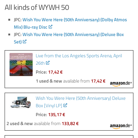
All kinds of WYWH 50
JPC:
Wish You Were Here (50th Anniversary) (Dolby Atmos
Mix) Blu-ray Disc
JPC:
Wish You Were Here (50th Anniversary) (Deluxe Box
Set)
Live from the Los Angeles Sports Arena, April
26th
Price:
17,42 €
1 used & new
available from
17,42 €
Wish You Were Here (50th Anniversary) Deluxe
Box [Vinyl LP]
Price:
135,17 €
2 used & new
available from
133,82 €