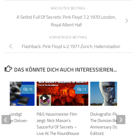
NÄCHSTER BEITRAG
A Setlist Full Of Secrets: Pink Floyd 7.2.1970 London,
Royal Albert Hall
VORHERIGER BEITRAG
Flashback: Pink Floyd 4.2.1977 Zürich, Hallenstadion
DAS KÖNNTE DICH AUCH INTERESSIEREN...
18
13
mour kündigt
P&S Hausmeister Film
Diskografie: Pink Floyd –
Strange Deluxe-
zeigt: Nick Mason’s
The Division Bell (20th
n
Saucerful Of Secrets –
Anniversary Double Vinyl
Live At The Roundhouse
Edition)
24