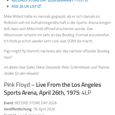
RECORDS STORE DAY 2026 GERMANY – LIST
RSD 26 UK LIST
Mike Millard hätte es niemals geglaubt, als er sich damals im
Rollstuhl voll mit Aufnahmegerätschaft in die Sports-Arena bringen
ließ, dass sein Mitschnitt offiziell erscheinen würde. Das
Albumcover scheint mir sehr an das Bootleg-Format anzustreifen.
Ich finds ja schon wieder sehr cool, was SONY da macht.
Pigs might fly! Kommt nächstes Jahr das nächste offizielle Bootleg
raus?
Ich danke Uwe Sailer, Oskar Giovanelli, Peter Schernthaner und Thomas
Zeidler für den Hinweis!
Pink Floyd –
Live From the Los Angeles
Sports Arena, April 26th, 1975
: 4LP
Event
: RECORD STORE DAY 2026
Veröffentlichung
: 18. April 2026