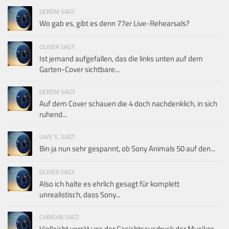
GERDM SAGT:
Wo gab es, gibt es denn 77er Live-Rehearsals?
OLIVER SAGT:
Ist jemand aufgefallen, das die links unten auf dem
Garten-Cover sichtbare...
GERDM SAGT:
Auf dem Cover schauen die 4 doch nachdenklich, in sich
ruhend...
UWE S. SAGT:
Bin ja nun sehr gespannt, ob Sony Animals 50 auf den...
OLIVER SAGT:
Also ich halte es ehrlich gesagt für komplett
unrealistisch, dass Sony...
CHRISHB SAGT:
Vielleicht verrät uns der Gesichtsausdruck der Musiker