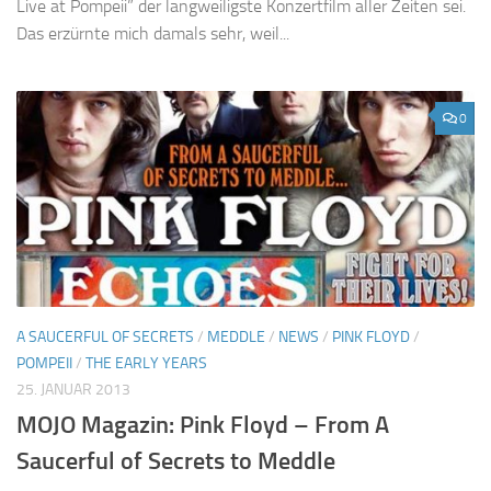
Live at Pompeii” der langweiligste Konzertfilm aller Zeiten sei.
Das erzürnte mich damals sehr, weil...
0
A SAUCERFUL OF SECRETS
/
MEDDLE
/
NEWS
/
PINK FLOYD
/
POMPEII
/
THE EARLY YEARS
25. JANUAR 2013
MOJO Magazin: Pink Floyd – From A
Saucerful of Secrets to Meddle