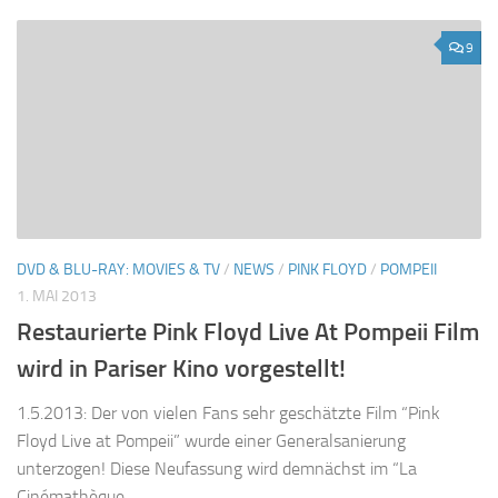
9
DVD & BLU-RAY: MOVIES & TV
/
NEWS
/
PINK FLOYD
/
POMPEII
1. MAI 2013
Restaurierte Pink Floyd Live At Pompeii Film
wird in Pariser Kino vorgestellt!
1.5.2013: Der von vielen Fans sehr geschätzte Film “Pink
Floyd Live at Pompeii” wurde einer Generalsanierung
unterzogen! Diese Neufassung wird demnächst im “La
Cinémathèque...