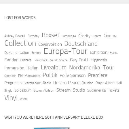
LOST FOR WORDS
Boxset
Cinema
Charity
Aubrey Powell
Birthday
Cambridge
Charts
Collection
Deutschland
Coverversion
Europa-Tour
Exhibition
Fans
Dokumentation
Echoes
Fender
Guy Pratt
Hipgnosis
Festival
Flashback
Gerald Scarfe
Livealbum
Nordamerika-Tour
Italien
Immersion
Politik
Premiere
Polly Samson
Open Air
Phil Manzanera
Rest in Peace
Progressiv
Royal Albert Hall
Radio
Reunion
Psychedelic
Stream
Studio
Soloalbum
Südamerika
Tickets
Steven Wilson
Single
Vinyl
Wien
WISH YOU WERE HERE 50TH ANNIVERSARY DELUXE BOX