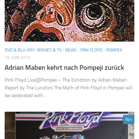
DVD & BLU-RAY: MOVIES & TV
/
NEWS
/
PINK FLOYD
/
POMPEII
29. JUNI 2015
Adrian Maben kehrt nach Pompeji zurück
Pink Floyd Liva@Pompeii – The Exhibtion by Adrian Maben
Report by The Lunatics The Myth of Pink Floyd in Pompeii will
be celebrated with...
4