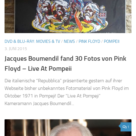
DVD & BLU-RAY: MOVIES & TV
/
NEWS
/
PINK FLOYD
/
POMPEII
3. JUNI 2015
Jacques Boumendil fand 30 Fotos von Pink
Floyd – Live At Pompeii
Die italienische “Repubblica” präsentierte gestern auf ihrer
Webseite bisher unbekanntes Fotomaterial von Pink Floyd im
Oktober 1971 in Pompeji! Der “Live At Pompeji”
Kameramann Jacques Boumendil...
1