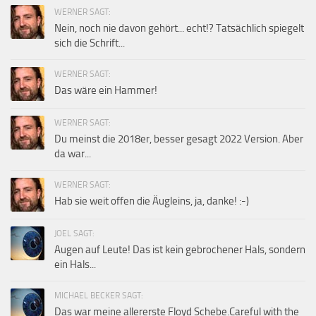
WERNER SAGT:
Nein, noch nie davon gehört... echt!? Tatsächlich spiegelt
sich die Schrift...
WERNER SAGT:
Das wäre ein Hammer!
WERNER SAGT:
Du meinst die 2018er, besser gesagt 2022 Version. Aber
da war...
WERNER SAGT:
Hab sie weit offen die Äugleins, ja, danke! :-)
JOEL SAGT:
Augen auf Leute! Das ist kein gebrochener Hals, sondern
ein Hals...
MICHAEL BECKER SAGT:
Das war meine allererste Floyd Schebe.Careful with the