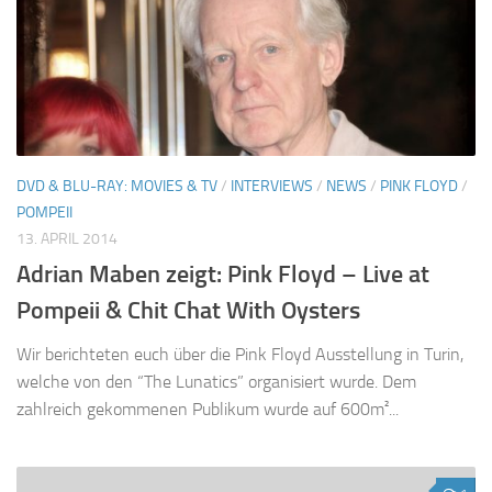
DVD & BLU-RAY: MOVIES & TV
/
INTERVIEWS
/
NEWS
/
PINK FLOYD
/
POMPEII
13. APRIL 2014
Adrian Maben zeigt: Pink Floyd – Live at
Pompeii & Chit Chat With Oysters
Wir berichteten euch über die Pink Floyd Ausstellung in Turin,
welche von den “The Lunatics” organisiert wurde. Dem
zahlreich gekommenen Publikum wurde auf 600m²...