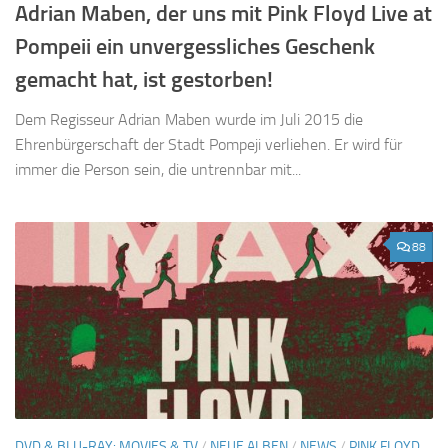
Adrian Maben, der uns mit Pink Floyd Live at
Pompeii ein unvergessliches Geschenk
gemacht hat, ist gestorben!
Dem Regisseur Adrian Maben wurde im Juli 2015 die
Ehrenbürgerschaft der Stadt Pompeji verliehen. Er wird für
immer die Person sein, die untrennbar mit...
88
DVD & BLU-RAY: MOVIES & TV
/
NEUE ALBEN
/
NEWS
/
PINK FLOYD