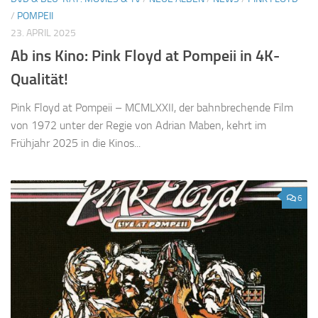
/
POMPEII
23. APRIL 2025
Ab ins Kino: Pink Floyd at Pompeii in 4K-
Qualität!
Pink Floyd at Pompeii – MCMLXXII, der bahnbrechende Film
von 1972 unter der Regie von Adrian Maben, kehrt im
Frühjahr 2025 in die Kinos...
6