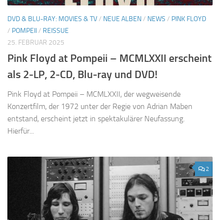
DVD & BLU-RAY: MOVIES & TV
/
NEUE ALBEN
/
NEWS
/
PINK FLOYD
/
POMPEII
/
REISSUE
25. FEBRUAR 2025
Pink Floyd at Pompeii – MCMLXXII erscheint
als 2-LP, 2-CD, Blu-ray und DVD!
Pink Floyd at Pompeii – MCMLXXII, der wegweisende
Konzertfilm, der 1972 unter der Regie von Adrian Maben
entstand, erscheint jetzt in spektakulärer Neufassung.
Hierfür...
2