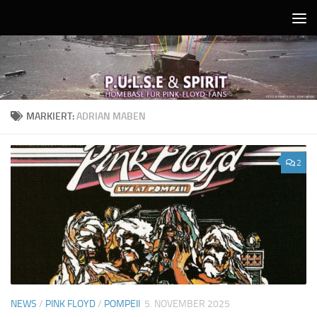
Unter dem Inhalt
MARKIERT:
ADRIAN MABEN
2
NEWS
/
PINK FLOYD
/
POMPEII
5. NOVEMBER 2025