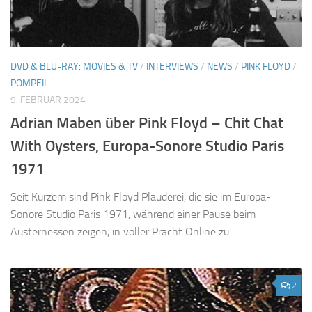
DVD & BLU-RAY: MOVIES & TV
/
INTERVIEWS
/
NEWS
/
PINK FLOYD
/
POMPEII
9. FEBRUAR 2024
Adrian Maben über Pink Floyd – Chit Chat
With Oysters, Europa-Sonore Studio Paris
1971
Seit Kurzem sind Pink Floyd Plauderei, die sie im Europa-
Sonore Studio Paris 1971, während einer Pause beim
Austernessen zeigen, in voller Pracht Online zu...
2