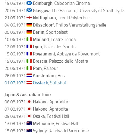
19.05.1971
Edinburgh
, Caledonian Cinema
20.05.1971
Glasgow
, The Ballroom, University of Strathclyde
21.05.1971
Nottingham
, Trent Polytechnic
04.06.1971
Düsseldorf
, Philips Veranstaltungshalle
05.06.1971
Berlin
, Sportpalast
10.06.1971
Mailand
, Teatre Tenda
12.06.1971
Lyon
, Palais des Sports
15.06.1971
Royaumont
, Abbaye de Royaumont
19.06.1971
Brescia
, Palazzo dello Mostra
20.06.1971
Rom
, Palaeur
26.06.1971
Amsterdam
, Bos
01.07.1971
Ossiach
, Stiftshof
Japan & Australian Tour:
06.08.1971
Hakone
, Aphrodite
07.08.1971
Hakone
, Aphrodite
09.08.1971
Osaka
, Festival Hall
13.08.1971
Melbourne
, Festival Hall
15.08.1971
Sydney
, Randwick Racecourse