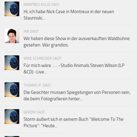
MANFRED KULIG SAGT:
Hi, ich habe Nick Cave in Montreux in der neuen
Stavrinski...
INA SAGT:
Wir haben diese Show in der ausverkauften Waldbühne
gesehen. War grandios.
MIKE SCHNEIDER SAGT:
Für mich wäre ...... -Studio Animals Steven Wilson (LP
&CD) -Live...
THOMAS P. SAGT:
Die Gesichter müssen Spiegelungen von Personen sein,
die beim Fotografieren hinter...
GERDM SAGT:
Storm äußert sich in seinem Buch "Welcome To The
Picture": "Heute...