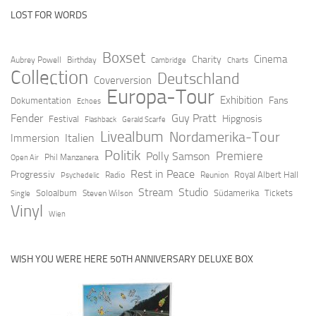
LOST FOR WORDS
Boxset
Cinema
Charity
Aubrey Powell
Birthday
Cambridge
Charts
Collection
Deutschland
Coverversion
Europa-Tour
Exhibition
Fans
Dokumentation
Echoes
Fender
Guy Pratt
Hipgnosis
Festival
Flashback
Gerald Scarfe
Livealbum
Nordamerika-Tour
Italien
Immersion
Politik
Premiere
Polly Samson
Open Air
Phil Manzanera
Rest in Peace
Progressiv
Royal Albert Hall
Radio
Reunion
Psychedelic
Stream
Studio
Soloalbum
Südamerika
Tickets
Steven Wilson
Single
Vinyl
Wien
WISH YOU WERE HERE 50TH ANNIVERSARY DELUXE BOX