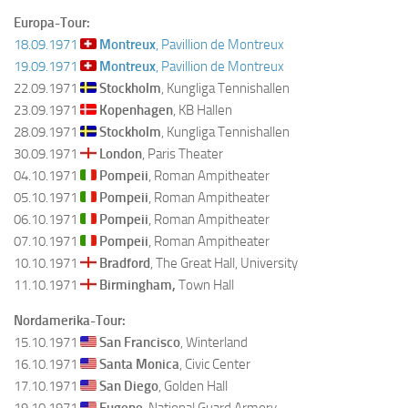
Europa-Tour:
18.09.1971
Montreux
, Pavillion de Montreux
19.09.1971
Montreux
, Pavillion de Montreux
22.09.1971
Stockholm
, Kungliga Tennishallen
23.09.1971
Kopenhagen
, KB Hallen
28.09.1971
Stockholm
, Kungliga Tennishallen
30.09.1971
London
, Paris Theater
04.10.1971
Pompeii
, Roman Ampitheater
05.10.1971
Pompeii
, Roman Ampitheater
06.10.1971
Pompeii
, Roman Ampitheater
07.10.1971
Pompeii
, Roman Ampitheater
10.10.1971
Bradford
, The Great Hall, University
11.10.1971
Birmingham,
Town Hall
Nordamerika-Tour:
15.10.1971
San Francisco
, Winterland
16.10.1971
Santa Monica
, Civic Center
17.10.1971
San Diego
, Golden Hall
19.10.1971
Eugene
, National Guard Armory