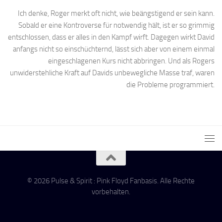
Ich denke, Roger merkt oft nicht, wie beängstigend er sein kann.
Sobald er eine Kontroverse für notwendig hält, ist er so grimmig
entschlossen, dass er alles in den Kampf wirft. Dagegen wirkt David
anfangs nicht so einschüchternd, lässt sich aber von einem einmal
eingeschlagenen Kurs nicht abbringen. Und als Rogers
unwiderstehliche Kraft auf Davids unbewegliche Masse traf, waren
die Probleme programmiert.
© 2026 Pulse & Spirit : Pink Floyd Fanbasis. Alle Rechte
vorbehalten.