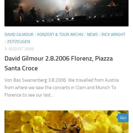
DAVID GILMOUR
/
KONZERT & TOUR ARCHIV
/
NEWS
/
RICK WRIGHT
/
ZEITZEUGEN
3. AUGUST 2006
David Gilmour 2.8.2006 Florenz, Piazza
Santa Croce
Von Bas Swanenberg 3.8.2006: We travelled from Austria
from where we saw the concerts in Clam and Munich To
Florence to see our last...
0