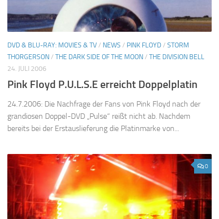
DVD & BLU-RAY: MOVIES & TV
/
NEWS
/
PINK FLOYD
/
STORM
THORGERSON
/
THE DARK SIDE OF THE MOON
/
THE DIVISION BELL
24. JULI 2006
Pink Floyd P.U.L.S.E erreicht Doppelplatin
24.7.2006: Die Nachfrage der Fans von Pink Floyd nach der
grandiosen Doppel-DVD „Pulse“ reißt nicht ab. Nachdem
bereits bei der Erstauslieferung die Platinmarke von...
0