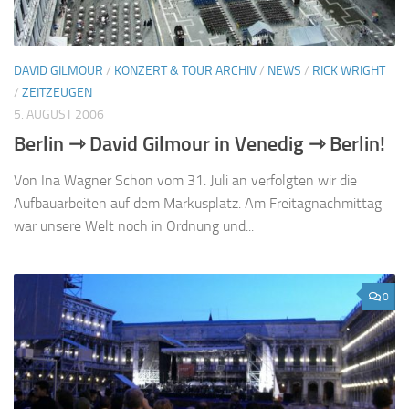
DAVID GILMOUR
/
KONZERT & TOUR ARCHIV
/
NEWS
/
RICK WRIGHT
/
ZEITZEUGEN
5. AUGUST 2006
Berlin ⇾ David Gilmour in Venedig ⇾ Berlin!
Von Ina Wagner Schon vom 31. Juli an verfolgten wir die
Aufbauarbeiten auf dem Markusplatz. Am Freitagnachmittag
war unsere Welt noch in Ordnung und...
0