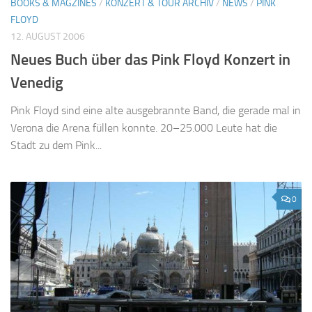
BOOKS & MAGZINES
/
KONZERT & TOUR ARCHIV
/
NEWS
/
PINK
FLOYD
12. AUGUST 2006
Neues Buch über das Pink Floyd Konzert in
Venedig
Pink Floyd sind eine alte ausgebrannte Band, die gerade mal in
Verona die Arena füllen konnte. 20–25.000 Leute hat die
Stadt zu dem Pink...
0