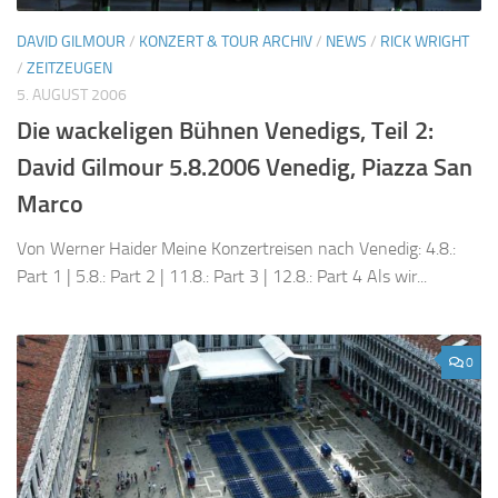
DAVID GILMOUR
/
KONZERT & TOUR ARCHIV
/
NEWS
/
RICK WRIGHT
/
ZEITZEUGEN
5. AUGUST 2006
Die wackeligen Bühnen Venedigs, Teil 2:
David Gilmour 5.8.2006 Venedig, Piazza San
Marco
Von Werner Haider Meine Konzertreisen nach Venedig: 4.8.:
Part 1 | 5.8.: Part 2 | 11.8.: Part 3 | 12.8.: Part 4 Als wir...
0