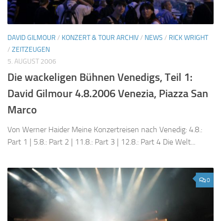
DAVID GILMOUR
/
KONZERT & TOUR ARCHIV
/
NEWS
/
RICK WRIGHT
/
ZEITZEUGEN
5. AUGUST 2006
Die wackeligen Bühnen Venedigs, Teil 1:
David Gilmour 4.8.2006 Venezia, Piazza San
Marco
Von Werner Haider Meine Konzertreisen nach Venedig: 4.8.:
Part 1 | 5.8.: Part 2 | 11.8.: Part 3 | 12.8.: Part 4 Die Welt...
0