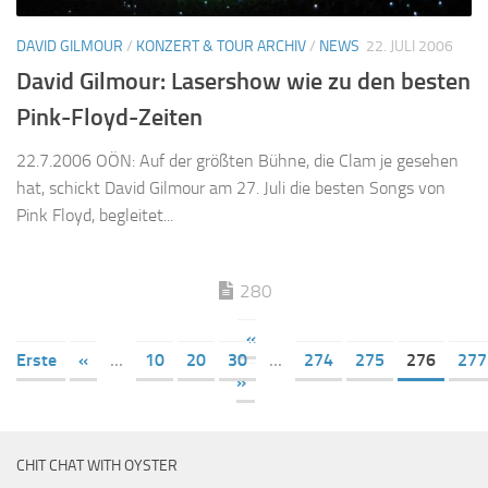
DAVID GILMOUR
/
KONZERT & TOUR ARCHIV
/
NEWS
22. JULI 2006
David Gilmour: Lasershow wie zu den besten
Pink-Floyd-Zeiten
22.7.2006 OÖN: Auf der größten Bühne, die Clam je gesehen
hat, schickt David Gilmour am 27. Juli die besten Songs von
Pink Floyd, begleitet...
280
«
Erste
«
...
10
20
30
...
274
275
276
277
»
CHIT CHAT WITH OYSTER