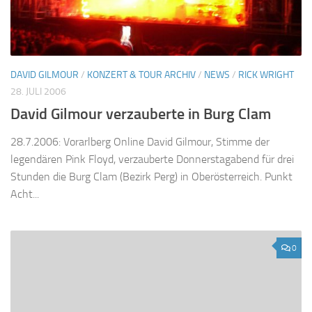
DAVID GILMOUR
/
KONZERT & TOUR ARCHIV
/
NEWS
/
RICK WRIGHT
28. JULI 2006
David Gilmour verzauberte in Burg Clam
28.7.2006: Vorarlberg Online David Gilmour, Stimme der
legendären Pink Floyd, verzauberte Donnerstagabend für drei
Stunden die Burg Clam (Bezirk Perg) in Oberösterreich. Punkt
Acht...
0