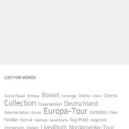
LOST FOR WORDS
Boxset
Cinema
Charity
Aubrey Powell
Birthday
Cambridge
Charts
Collection
Deutschland
Coverversion
Europa-Tour
Exhibition
Fans
Dokumentation
Echoes
Fender
Guy Pratt
Festival
Hipgnosis
Flashback
Gerald Scarfe
Livealbum
Nordamerika-Tour
Italien
Immersion