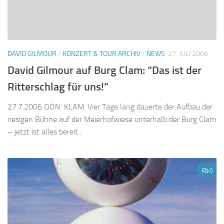
DAVID GILMOUR
/
KONZERT & TOUR ARCHIV
/
NEWS
27. JULI 2006
David Gilmour auf Burg Clam: “Das ist der
Ritterschlag für uns!”
27.7.2006 OÖN: KLAM. Vier Tage lang dauerte der Aufbau der
riesigen Bühne auf der Meierhofwiese unterhalb der Burg Clam
– jetzt ist alles bereit...
0