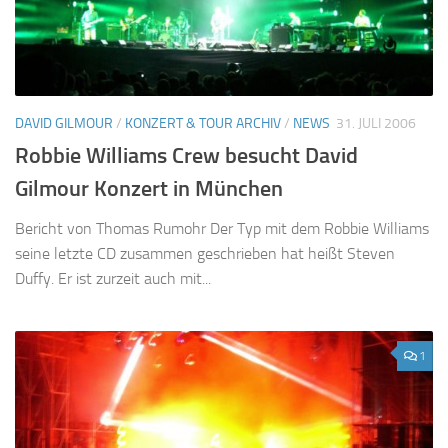
DAVID GILMOUR
/
KONZERT & TOUR ARCHIV
/
NEWS
31. JULI 2006
Robbie Williams Crew besucht David
Gilmour Konzert in München
Bericht von Thomas Rumohr Der Typ mit dem Robbie Williams
seine letzte CD zusammen geschrieben hat heißt Steven
Duffy. Er ist zurzeit auch mit...
1