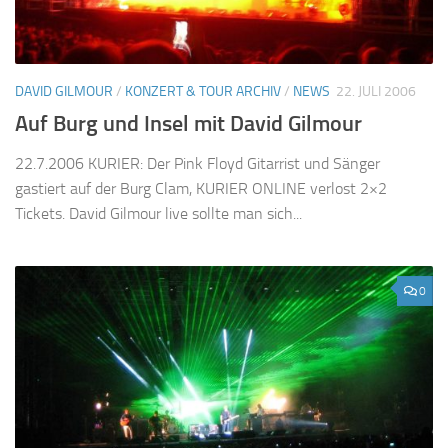
DAVID GILMOUR
/
KONZERT & TOUR ARCHIV
/
NEWS
22. JULI 2006
Auf Burg und Insel mit David Gilmour
22.7.2006 KURIER: Der Pink Floyd Gitarrist und Sänger
gastiert auf der Burg Clam, KURIER ONLINE verlost 2×2
Tickets. David Gilmour live sollte man sich...
0