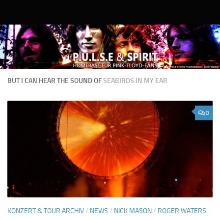
Unter dem Inhalt
BUT I CAN HEAR THE SOUND OF
SEABIRDS IN MY EAR
0
KONZERT & TOUR ARCHIV
/
NEWS
/
NICK MASON
/
ROGER WATERS