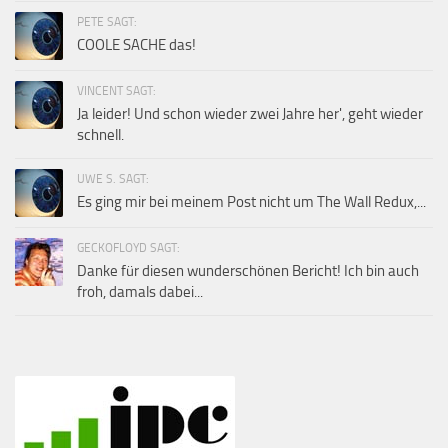
PETE SAGT:
COOLE SACHE das!
VINCENT SAGT:
Ja leider! Und schon wieder zwei Jahre her', geht wieder
schnell.
UWE S. SAGT:
Es ging mir bei meinem Post nicht um The Wall Redux,...
GECKOFLOYD SAGT:
Danke für diesen wunderschönen Bericht! Ich bin auch
froh, damals dabei...