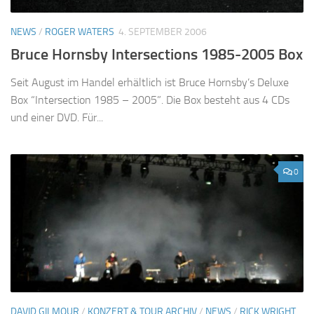
NEWS
/
ROGER WATERS
4. SEPTEMBER 2006
Bruce Hornsby Intersections 1985-2005 Box
Seit August im Handel erhältlich ist Bruce Hornsby’s Deluxe
Box “Intersection 1985 – 2005”. Die Box besteht aus 4 CDs
und einer DVD. Für...
0
DAVID GILMOUR
/
KONZERT & TOUR ARCHIV
/
NEWS
/
RICK WRIGHT