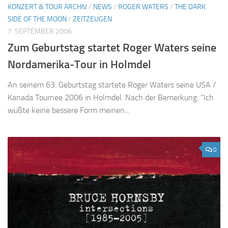
KONZERT & TOUR ARCHIV
/
NEWS
/
ROGER WATERS
/
THE DARK
SIDE OF THE MOON
/
ZEITZEUGEN
7. SEPTEMBER 2006
Zum Geburtstag startet Roger Waters seine
Nordamerika-Tour in Holmdel
An seinem 63. Geburtstag startete Roger Waters seine USA /
Kanada Tournee 2006 in Holmdel. Nach der Bemerkung: “Ich
wüßte keine bessere Form meinen...
0