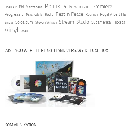
Politik
Premiere
Polly Samson
Open Air
Phil Manzanera
Rest in Peace
Progressiv
Royal Albert Hall
Radio
Reunion
Psychedelic
Stream
Studio
Soloalbum
Südamerika
Tickets
Steven Wilson
Single
Vinyl
Wien
WISH YOU WERE HERE 50TH ANNIVERSARY DELUXE BOX
KOMMUNIKATION