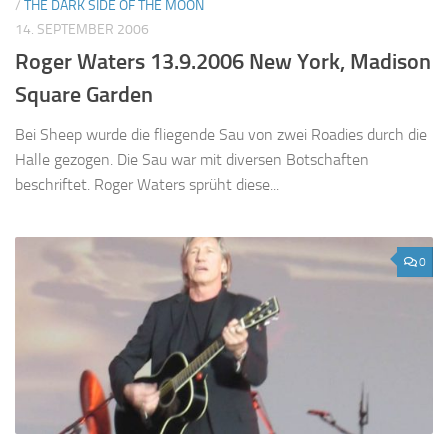
/
THE DARK SIDE OF THE MOON
14. SEPTEMBER 2006
Roger Waters 13.9.2006 New York, Madison
Square Garden
Bei Sheep wurde die fliegende Sau von zwei Roadies durch die
Halle gezogen. Die Sau war mit diversen Botschaften
beschriftet. Roger Waters sprüht diese...
0