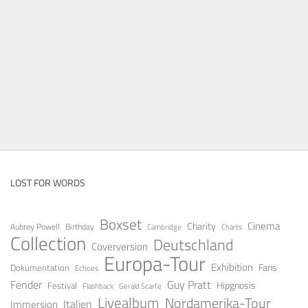
LOST FOR WORDS
Boxset
Cinema
Charity
Aubrey Powell
Birthday
Cambridge
Charts
Collection
Deutschland
Coverversion
Europa-Tour
Exhibition
Fans
Dokumentation
Echoes
Fender
Guy Pratt
Festival
Hipgnosis
Gerald Scarfe
Flashback
Livealbum
Nordamerika-Tour
Italien
Immersion