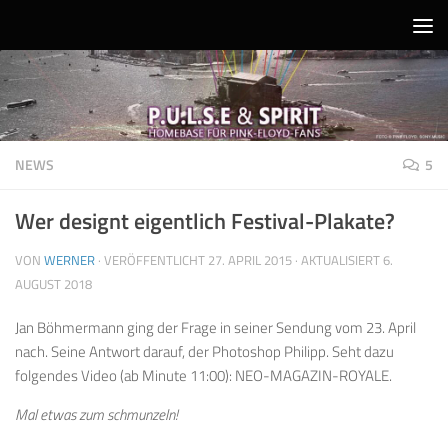
Unter dem Inhalt
NEWS
5
Wer designt eigentlich Festival-Plakate?
VON
WERNER
· VERÖFFENTLICHT
27. APRIL 2015
· AKTUALISIERT
6.
AUGUST 2018
Jan Böhmermann ging der Frage in seiner Sendung vom 23. April
nach. Seine Antwort darauf, der
Photoshop Philipp.
Seht dazu
folgendes Video (ab Minute 11:00): NEO-MAGAZIN-ROYALE.
Mal etwas zum schmunzeln!