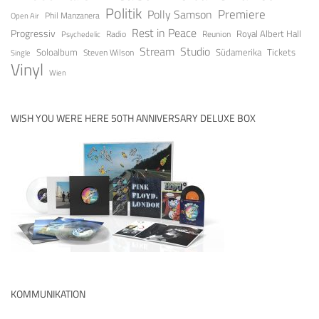
Politik
Premiere
Polly Samson
Open Air
Phil Manzanera
Rest in Peace
Progressiv
Royal Albert Hall
Radio
Reunion
Psychedelic
Stream
Studio
Soloalbum
Tickets
Südamerika
Steven Wilson
Single
Vinyl
Wien
WISH YOU WERE HERE 50TH ANNIVERSARY DELUXE BOX
KOMMUNIKATION