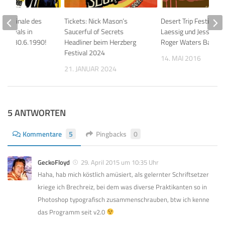
 zum Finale des
Tickets: Nick Mason’s
Desert Trip Festival: H
Festivals in
Saucerful of Secrets
Laessig und Jess Wolf
, am 30.6.1990!
Headliner beim Herzberg
Roger Waters Band
Festival 2024
026
14. MAI 2016
21. JANUAR 2024
5 ANTWORTEN
Kommentare
5
Pingbacks
0
GeckoFloyd
29. April 2015 um 10:35 Uhr
Haha, hab mich köstlich amüsiert, als gelernter Schriftsetzer
kriege ich Brechreiz, bei dem was diverse Praktikanten so in
Photoshop typografisch zusammenschrauben, btw ich kenne
das Programm seit v2.0