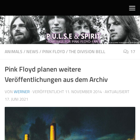
Unter dem Inhalt
ANIMALS
/
NEWS
/
PINK FLOYD
/
THE DIVISION BELL
17
Pink Floyd planen weitere
Veröffentlichungen aus dem Archiv
VON
WERNER
· VERÖFFENTLICHT
11. NOVEMBER 2014
· AKTUALISIERT
17. JUNI 2021