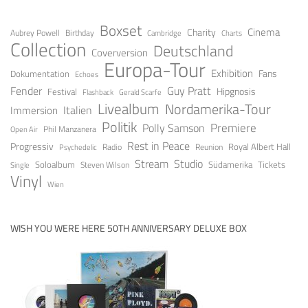
Boxset
Cinema
Charity
Aubrey Powell
Birthday
Cambridge
Charts
Collection
Deutschland
Coverversion
Europa-Tour
Exhibition
Fans
Dokumentation
Echoes
Fender
Guy Pratt
Festival
Hipgnosis
Gerald Scarfe
Flashback
Livealbum
Nordamerika-Tour
Italien
Immersion
Politik
Premiere
Polly Samson
Open Air
Phil Manzanera
Rest in Peace
Progressiv
Royal Albert Hall
Radio
Reunion
Psychedelic
Stream
Studio
Soloalbum
Tickets
Südamerika
Steven Wilson
Single
Vinyl
Wien
WISH YOU WERE HERE 50TH ANNIVERSARY DELUXE BOX