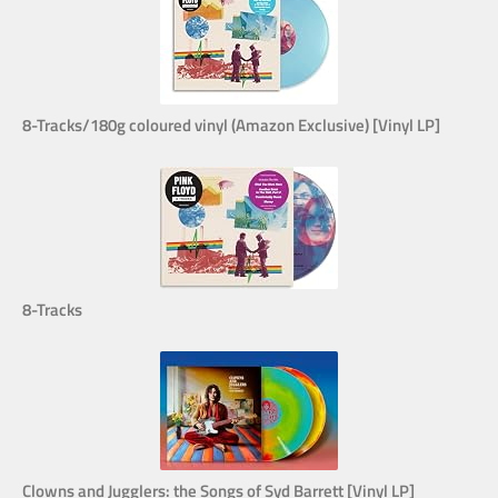
8-Tracks/180g coloured vinyl (Amazon Exclusive) [Vinyl LP]
8-Tracks
Clowns and Jugglers: the Songs of Syd Barrett [Vinyl LP]