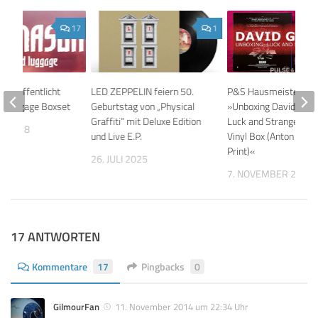
17
1
 veröffentlicht
LED ZEPPELIN feiern 50.
P&S Hausmeister Film
d Luggage Boxset
Geburtstag von „Physical
»Unboxing David Gilm
Graffiti“ mit Deluxe Edition
Luck and Strange, Del
T 2018
und Live E.P.
Vinyl Box (Anton Corbi
Print)«
26. JULI 2025
7. NOVEMBER 2024
17 ANTWORTEN
Kommentare
17
Pingbacks
0
GilmourFan
11. November 2014 um 22:34 Uhr