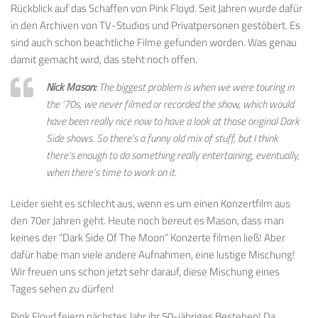
Rückblick auf das Schaffen von Pink Floyd. Seit Jahren wurde dafür
in den Archiven von TV-Studios und Privatpersonen gestöbert. Es
sind auch schon beachtliche Filme gefunden worden. Was genau
damit gemacht wird, das steht noch offen.
Nick Mason:
The biggest problem is when we were touring in
the ’70s, we never filmed or recorded the show, which would
have been really nice now to have a look at those original Dark
Side shows. So there’s a funny old mix of stuff, but I think
there’s enough to do something really entertaining, eventually,
when there’s time to work on it.
Leider sieht es schlecht aus, wenn es um einen Konzertfilm aus
den 70er Jahren geht. Heute noch bereut es Mason, dass man
keines der “Dark Side Of The Moon” Konzerte filmen ließ! Aber
dafür habe man viele andere Aufnahmen, eine lustige Mischung!
Wir freuen uns schon jetzt sehr darauf, diese Mischung eines
Tages sehen zu dürfen!
Pink Floyd feiern nächstes Jahr ihr 50-jähriges Bestehen! Da