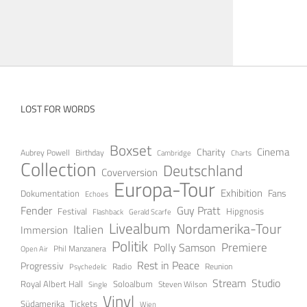
LOST FOR WORDS
Boxset
Cinema
Charity
Aubrey Powell
Birthday
Cambridge
Charts
Collection
Deutschland
Coverversion
Europa-Tour
Exhibition
Fans
Dokumentation
Echoes
Guy Pratt
Fender
Festival
Hipgnosis
Gerald Scarfe
Flashback
Livealbum
Nordamerika-Tour
Italien
Immersion
Politik
Premiere
Polly Samson
Open Air
Phil Manzanera
Rest in Peace
Progressiv
Radio
Reunion
Psychedelic
Stream
Studio
Soloalbum
Royal Albert Hall
Steven Wilson
Single
Vinyl
Tickets
Südamerika
Wien