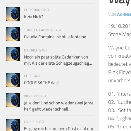
CHRISTIAN SAGT:
VON
WERNE
Kein Nick?
19.10.201
TORSTEN LAUMEN SAGT:
Stone Maga
Claudia Fontaine, nicht Lafontaine.
Wayne Coyn
DIETRICH SAGT:
von kreati
Noch ein paar späte Gedanken von
mir: Als der erste Schlagzeugschlag...
bedeutet v
Pink Floyd
PETE SAGT:
unvorhers
COOLE SACHE das!
01. “Inter
VINCENT SAGT:
02. “Lucif
Ja leider! Und schon wieder zwei Jahre
her', geht wieder schnell.
03. “Set t
04. “Jugba
UWE S. SAGT:
05. “Green
Es ging mir bei meinem Post nicht um