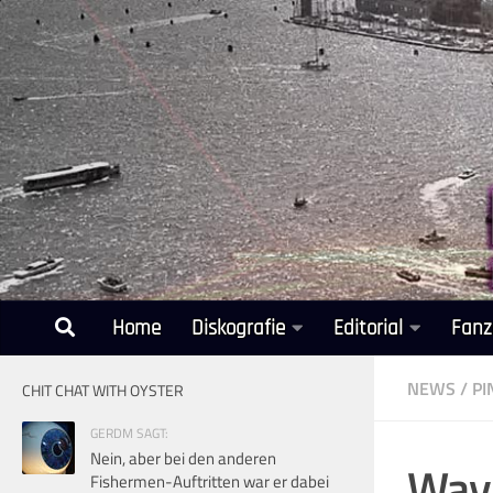
Unter dem Inhalt
Home
Diskografie
Editorial
Fanz
NEWS
/
PI
CHIT CHAT WITH OYSTER
GERDM SAGT:
Nein, aber bei den anderen
Wayn
Fishermen-Auftritten war er dabei