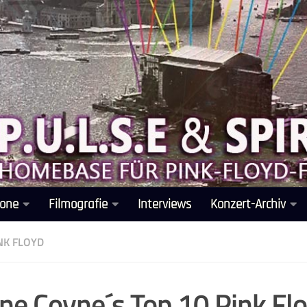
one
Filmografie
Interviews
Konzert-Archiv
NK FLOYD
e Coyne´s Top 10 Pink Fl