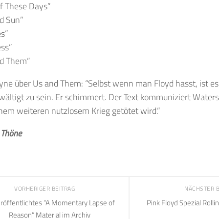
of These Days”
ld Sun”
es”
ess”
nd Them”
ne über Us and Them: “Selbst wenn man Floyd hasst, ist e
ältigt zu sein. Er schimmert. Der Text kommuniziert Waters’
inem weiteren nutzlosem Krieg getötet wird.”
 Thöne
VORHERIGER BEITRAG
NÄCHSTER 
röffentlichtes “A Momentary Lapse of
Pink Floyd Spezial Roll
Reason” Material im Archiv