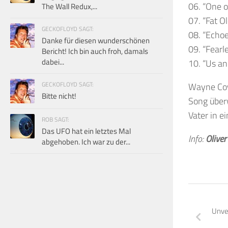
06. “One 
The Wall Redux,...
07. “Fat O
GECKOFLOYD SAGT:
08. “Echo
Danke für diesen wunderschönen
09. “Fearl
Bericht! Ich bin auch froh, damals
dabei...
10. “Us a
GECKOFLOYD SAGT:
Wayne Coy
Bitte nicht!
Song überw
Vater in e
ROB SAGT:
Das UFO hat ein letztes Mal
Info:
Oliver
abgehoben. Ich war zu der...
Unve