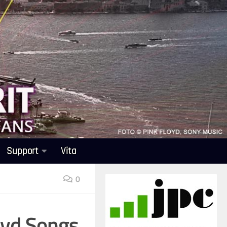
Support
Vita
0
oyd Songs