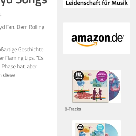
4
oyd Fan. Dem Rolling
roßartige Geschichte
er Flaming Lips. “Es
e Phase hat, aber
n diese
8-Tracks