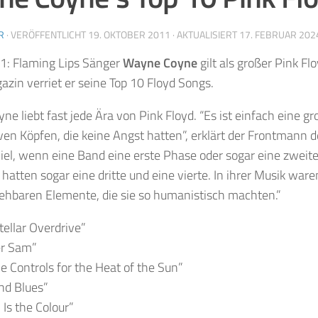
R
· VERÖFFENTLICHT
19. OKTOBER 2011
· AKTUALISIERT
17. FEBRUAR 202
1: Flaming Lips Sänger
Wayne Coyne
gilt als großer Pink Fl
zin verriet er seine Top 10 Floyd Songs.
e liebt fast jede Ära von Pink Floyd. “Es ist einfach eine g
ven Köpfen, die keine Angst hatten”, erklärt der Frontmann d
iel, wenn eine Band eine erste Phase oder sogar eine zweit
 hatten sogar eine dritte und eine vierte. In ihrer Musik ware
ehbaren Elemente, die sie so humanistisch machten.”
stellar Overdrive”
er Sam”
he Controls for the Heat of the Sun”
nd Blues”
 Is the Colour”