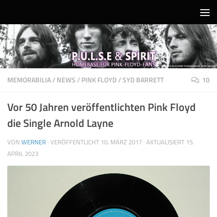
Unter dem Inhalt
MEMORABILIA
/
NEWS
/
PINK FLOYD
/
SYD BARRETT
10
Vor 50 Jahren veröffentlichten Pink Floyd
die Single Arnold Layne
VON
WERNER
· VERÖFFENTLICHT
10. MÄRZ 2017
· AKTUALISIERT
15.
APRIL 2023