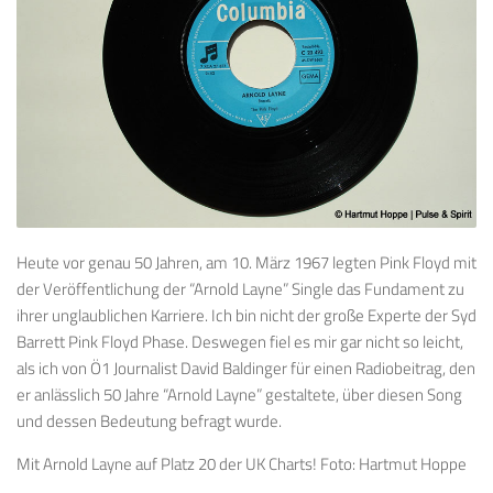
Heute vor genau 50 Jahren, am 10. März 1967 legten Pink Floyd mit
der Veröffentlichung der “Arnold Layne” Single das Fundament zu
ihrer unglaublichen Karriere. Ich bin nicht der große Experte der Syd
Barrett Pink Floyd Phase. Deswegen fiel es mir gar nicht so leicht,
als ich von Ö1 Journalist David Baldinger für einen Radiobeitrag, den
er anlässlich 50 Jahre “Arnold Layne” gestaltete, über diesen Song
und dessen Bedeutung befragt wurde.
Mit Arnold Layne auf Platz 20 der UK Charts! Foto: Hartmut Hoppe