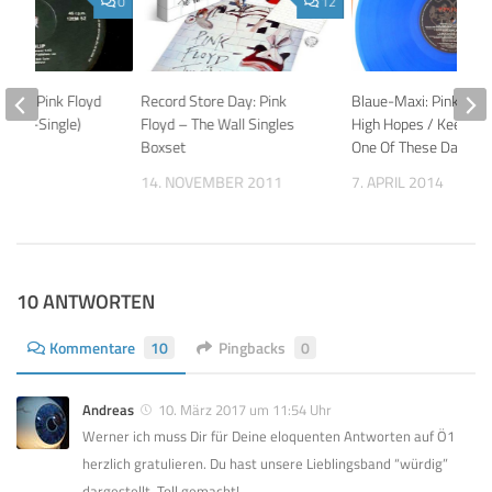
0
12
Guide: Pink Floyd
Record Store Day: Pink
Blaue-Maxi: Pink Floy
(Maxi-Single)
Floyd – The Wall Singles
High Hopes / Keep Tal
Boxset
One Of These Days
 2023
14. NOVEMBER 2011
7. APRIL 2014
10 ANTWORTEN
Kommentare
10
Pingbacks
0
Andreas
10. März 2017 um 11:54 Uhr
Werner ich muss Dir für Deine eloquenten Antworten auf Ö1
herzlich gratulieren. Du hast unsere Lieblingsband “würdig”
dargestellt. Toll gemacht!