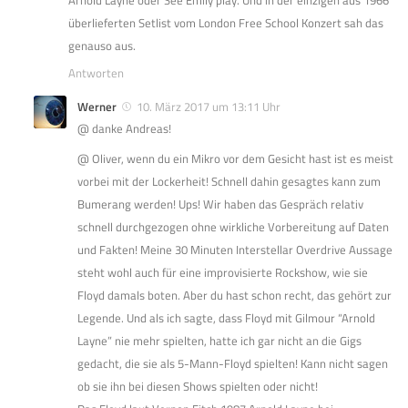
Arnold Layne oder See Emily play. Und in der einzigen aus 1966
überlieferten Setlist vom London Free School Konzert sah das
genauso aus.
Antworten
Werner
10. März 2017 um 13:11 Uhr
@ danke Andreas!
@ Oliver, wenn du ein Mikro vor dem Gesicht hast ist es meist
vorbei mit der Lockerheit! Schnell dahin gesagtes kann zum
Bumerang werden! Ups! Wir haben das Gespräch relativ
schnell durchgezogen ohne wirkliche Vorbereitung auf Daten
und Fakten! Meine 30 Minuten Interstellar Overdrive Aussage
steht wohl auch für eine improvisierte Rockshow, wie sie
Floyd damals boten. Aber du hast schon recht, das gehört zur
Legende. Und als ich sagte, dass Floyd mit Gilmour “Arnold
Layne” nie mehr spielten, hatte ich gar nicht an die Gigs
gedacht, die sie als 5-Mann-Floyd spielten! Kann nicht sagen
ob sie ihn bei diesen Shows spielten oder nicht!