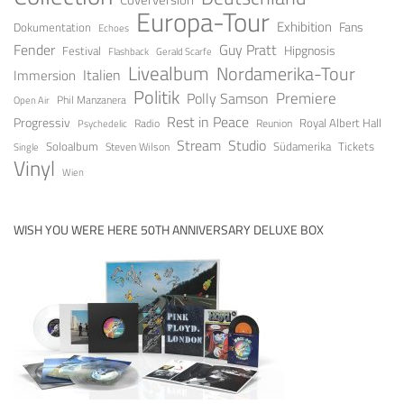
Europa-Tour
Exhibition
Fans
Dokumentation
Echoes
Fender
Guy Pratt
Festival
Hipgnosis
Gerald Scarfe
Flashback
Livealbum
Nordamerika-Tour
Italien
Immersion
Politik
Premiere
Polly Samson
Open Air
Phil Manzanera
Rest in Peace
Progressiv
Royal Albert Hall
Radio
Reunion
Psychedelic
Stream
Studio
Soloalbum
Tickets
Südamerika
Steven Wilson
Single
Vinyl
Wien
WISH YOU WERE HERE 50TH ANNIVERSARY DELUXE BOX