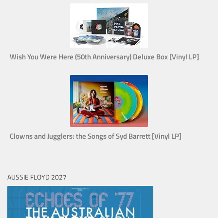
Wish You Were Here (50th Anniversary) Deluxe Box [Vinyl LP]
Clowns and Jugglers: the Songs of Syd Barrett [Vinyl LP]
AUSSIE FLOYD 2027