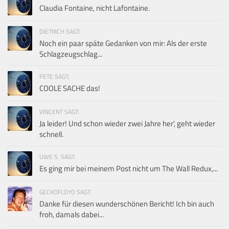
Claudia Fontaine, nicht Lafontaine.
DIETRICH SAGT:
Noch ein paar späte Gedanken von mir: Als der erste
Schlagzeugschlag...
PETE SAGT:
COOLE SACHE das!
VINCENT SAGT:
Ja leider! Und schon wieder zwei Jahre her', geht wieder
schnell.
UWE S. SAGT:
Es ging mir bei meinem Post nicht um The Wall Redux,...
GECKOFLOYD SAGT:
Danke für diesen wunderschönen Bericht! Ich bin auch
froh, damals dabei...