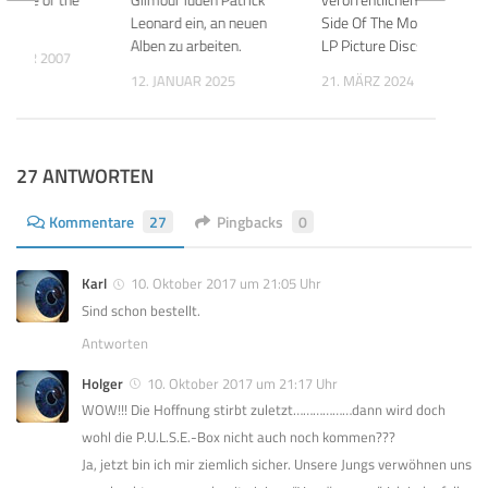
Leonard ein, an neuen
Side Of The Moon als 2-
Alben zu arbeiten.
LP Picture Discs
EMBER 2007
12. JANUAR 2025
21. MÄRZ 2024
27 ANTWORTEN
Kommentare
27
Pingbacks
0
Karl
10. Oktober 2017 um 21:05 Uhr
Sind schon bestellt.
Antworten
Holger
10. Oktober 2017 um 21:17 Uhr
WOW!!! Die Hoffnung stirbt zuletzt………………dann wird doch
wohl die P.U.L.S.E.-Box nicht auch noch kommen???
Ja, jetzt bin ich mir ziemlich sicher. Unsere Jungs verwöhnen uns