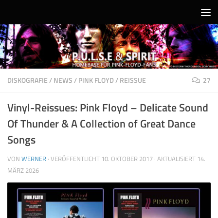
Unter dem Inhalt
DISKOGRAFIE
/
NEWS
/
PINK FLOYD
/
REISSUE
27
Vinyl-Reissues: Pink Floyd – Delicate Sound
Of Thunder & A Collection of Great Dance
Songs
VON
WERNER
· VERÖFFENTLICHT
10. OKTOBER 2017
· AKTUALISIERT
14.
MÄRZ 2026