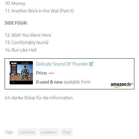
10. Money
11. Another Brick in the Wall (Part II)
SIDE FOUR:
12. Wish You Were Here
13. Comfortably Numb
14. Run Like Hell
Delicate Sound Of Thunder
Price:
---
0 used & new
available from
Ich danke Oskar für die Information.
Tags:
Collection
Livealbum
Vinyl