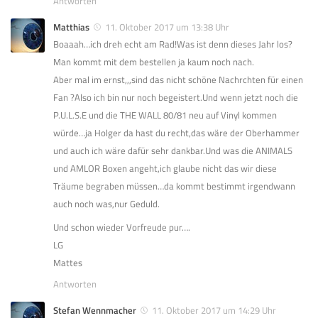
Antworten
Matthias
11. Oktober 2017 um 13:38 Uhr
Boaaah…ich dreh echt am Rad!Was ist denn dieses Jahr los?
Man kommt mit dem bestellen ja kaum noch nach.
Aber mal im ernst,,,sind das nicht schöne Nachrchten für einen
Fan ?Also ich bin nur noch begeistert.Und wenn jetzt noch die
P.U.L.S.E und die THE WALL 80/81 neu auf Vinyl kommen
würde…ja Holger da hast du recht,das wäre der Oberhammer
und auch ich wäre dafür sehr dankbar.Und was die ANIMALS
und AMLOR Boxen angeht,ich glaube nicht das wir diese
Träume begraben müssen…da kommt bestimmt irgendwann
auch noch was,nur Geduld.
Und schon wieder Vorfreude pur….
LG
Mattes
Antworten
Stefan Wennmacher
11. Oktober 2017 um 14:29 Uhr