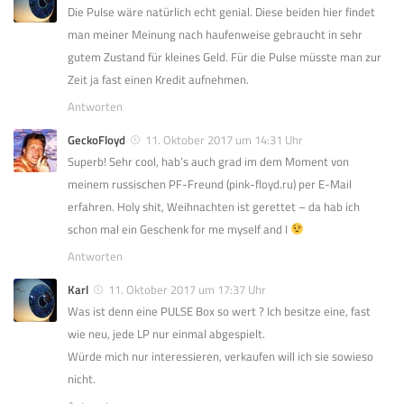
Die Pulse wäre natürlich echt genial. Diese beiden hier findet
man meiner Meinung nach haufenweise gebraucht in sehr
gutem Zustand für kleines Geld. Für die Pulse müsste man zur
Zeit ja fast einen Kredit aufnehmen.
Antworten
GeckoFloyd
11. Oktober 2017 um 14:31 Uhr
Superb! Sehr cool, hab’s auch grad im dem Moment von
meinem russischen PF-Freund (pink-floyd.ru) per E-Mail
erfahren. Holy shit, Weihnachten ist gerettet – da hab ich
schon mal ein Geschenk for me myself and I
Antworten
Karl
11. Oktober 2017 um 17:37 Uhr
Was ist denn eine PULSE Box so wert ? Ich besitze eine, fast
wie neu, jede LP nur einmal abgespielt.
Würde mich nur interessieren, verkaufen will ich sie sowieso
nicht.