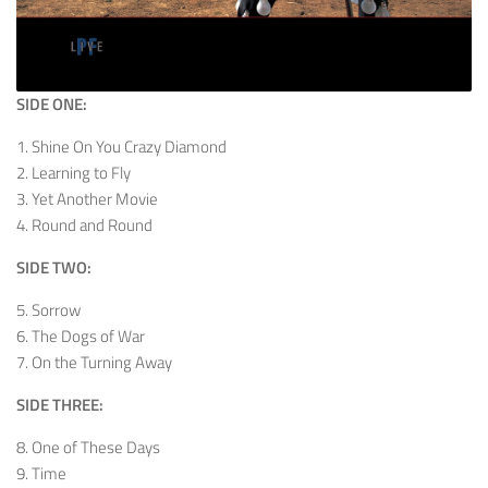
SIDE ONE:
1. Shine On You Crazy Diamond
2. Learning to Fly
3. Yet Another Movie
4. Round and Round
SIDE TWO:
5. Sorrow
6. The Dogs of War
7. On the Turning Away
SIDE THREE:
8. One of These Days
9. Time