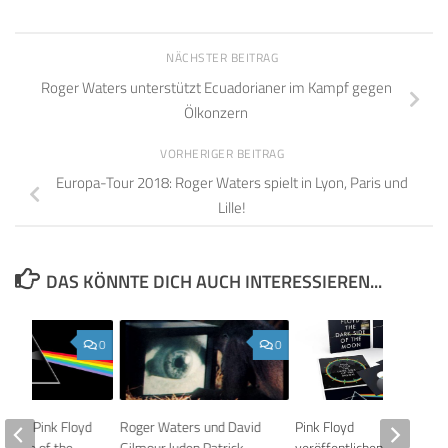
NÄCHSTER BEITRAG
Roger Waters unterstützt Ecuadorianer im Kampf gegen
Ölkonzern
VORHERIGER BEITRAG
Europa-Tour 2018: Roger Waters spielt in Lyon, Paris und
Lille!
DAS KÖNNTE DICH AUCH INTERESSIEREN...
0
0
 über Pink Floyd
Roger Waters und David
Pink Floyd
k Side of the
Gilmour luden Patrick
veröffentlichen The Dark